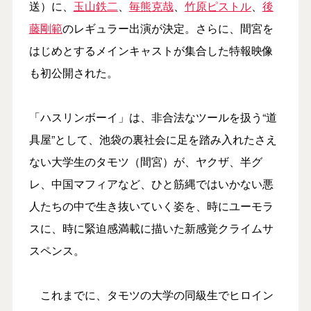
送）に、
玉山鉄二
、
毎熊克哉
、
竹原ピストル
、
後
藤剛範
のレギュラー出演が決定。さらに、間宮を
はじめとするメインキャストが集合した特報映像
も初公開された。
「ハスリンボーイ」は、非合法なツールを扱う“道
具屋”として、池袋の裏社会に足を踏み入れたさえ
ない大学生のタモツ（間宮）が、ヤクザ、半グ
レ、中国マフィアなど、ひと筋縄ではいかない悪
人たちの中で生き抜いていく姿を、時にユーモラ
スに、時に緊迫感満載に描いた新感覚クライムサ
スペンス。
これまでに、タモツの大学の同級生でヒロイン