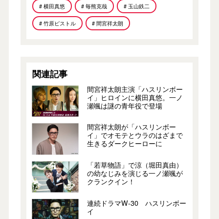
# 横田真悠
# 毎熊克哉
# 玉山鉄二
# 竹原ピストル
# 間宮祥太朗
関連記事
間宮祥太朗主演「ハスリンボー
イ」ヒロインに横田真悠。一ノ
瀬颯は謎の青年役で登場
間宮祥太朗が「ハスリンボー
イ」でオモテとウラのはざまで
生きるダークヒーローに
「若草物語」で涼（堀田真由）
の幼なじみを演じる一ノ瀬颯が
クランクイン！
連続ドラマW-30 ハスリンボー
イ