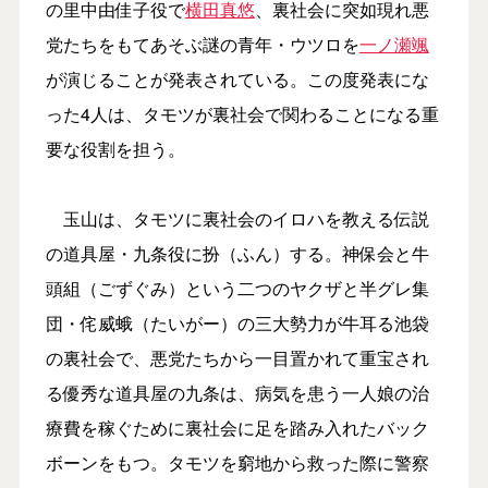
の里中由佳子役で
横田真悠
、裏社会に突如現れ悪
党たちをもてあそぶ謎の青年・ウツロを
一ノ瀬颯
が演じることが発表されている。この度発表にな
った4人は、タモツが裏社会で関わることになる重
要な役割を担う。
玉山は、タモツに裏社会のイロハを教える伝説
の道具屋・九条役に扮（ふん）する。神保会と牛
頭組（ごずぐみ）という二つのヤクザと半グレ集
団・侘威蛾（たいがー）の三大勢力が牛耳る池袋
の裏社会で、悪党たちから一目置かれて重宝され
る優秀な道具屋の九条は、病気を患う一人娘の治
療費を稼ぐために裏社会に足を踏み入れたバック
ボーンをもつ。タモツを窮地から救った際に警察