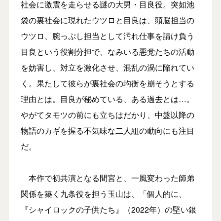
社会に激震を走らせる謎の大男・目良役。突如池
袋の裏社会に現れたウツロと目良は、頭脳担当の
ウツロ、腕っぷし担当として汚れ仕事を請け負う
目良という役割分担で、なみいる悪党たちの活動
を妨害し、対立を激化させ、混乱の渦に陥れてい
く。果たして彼らが裏社会の均衡を崩そうとする
理由とは。目良が秘めている、ある過去とは…。
やがてタモツの前にも立ちはだかり、中盤以降の
物語のカギを握る不気味な二人組の動向にも注目
だ。
本作で初共演となる間宮と、一風変わった師弟
関係を築く九条役を担う玉山は、「個人的に、
『シャイロックの子供たち』（2022年）の堅い銀