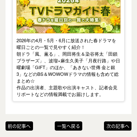
2026年の4月・5月・6月に放送された春ドラマを
曜日ごとの一覧で見やすく紹介！
朝ドラ「風、薫る」、岡田将生＆染谷将太「田鎖
ブラザーズ」、波瑠×麻生久美子「月夜行路」や日
曜劇場「GIFT」のほか、「あきない世傳 金と銀
3」などのBS＆WOWOWドラマの情報も含めて総
まとめ☆
作品の出演者、主題歌や出演キャスト、記者会見
リポートなどの情報満載でお届けします。
前の記事へ
一覧へ戻る
次の記事へ