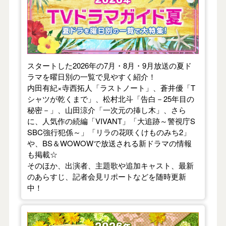
スタートした2026年の7月・8月・9月放送の夏ド
ラマを曜日別の一覧で見やすく紹介！
内田有紀×寺西拓人「ラストノート」、蒼井優「T
シャツが乾くまで」、松村北斗「告白－25年目の
秘密－」、山田涼介「一次元の挿し木」、さら
に、人気作の続編「VIVANT」「大追跡～警視庁S
SBC強行犯係～」「リラの花咲くけものみち2」
や、BS＆WOWOWで放送される新ドラマの情報
も掲載☆
そのほか、出演者、主題歌や追加キャスト、最新
のあらすじ、記者会見リポートなどを随時更新
中！
【2026年春】TVドラマガイド