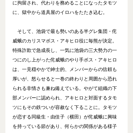
に拘留され、代わりを務めることになったタモツ
に、獄中から道具屋のイロハをたたき込む。
そして、池袋で最も勢いのある半グレ集団・侘
威蛾のカリスマボス・アキヒロ役に毎熊が決定。
特殊詐欺で急成長し、一気に池袋の三大勢力の一
つにのし上がった侘威蛾のやり手ボス・アキヒロ
は、一見穏やかで紳士的、メンバーからの信頼も
厚いが、怒らせると一巻の終わりと周囲から恐れ
られる非情さも兼ね備えている。やがて組織の下
部メンバーに認められ、アキヒロと対面するタモ
ツにもその鉄ついが容赦なく下ることに。タモツ
が恋する同級生・由佳子（横田）が侘威蛾に興味
を持っている節があり、何らかの関係がある様子