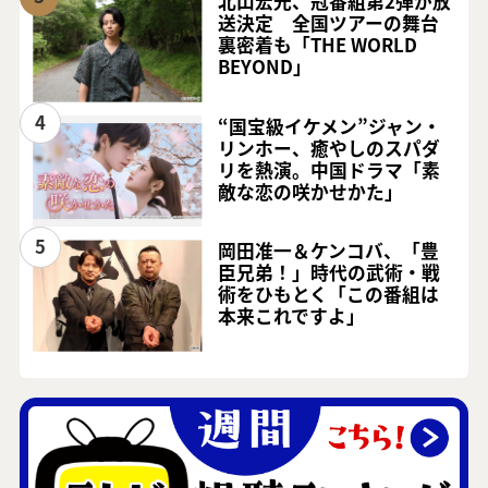
北山宏光、冠番組第2弾が放
送決定 全国ツアーの舞台
裏密着も「THE WORLD
BEYOND」
4
“国宝級イケメン”ジャン・
リンホー、癒やしのスパダ
リを熱演。中国ドラマ「素
敵な恋の咲かせかた」
5
岡田准一＆ケンコバ、「豊
臣兄弟！」時代の武術・戦
術をひもとく「この番組は
本来これですよ」