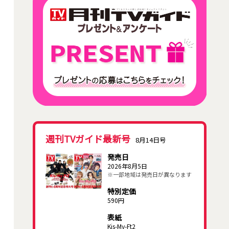
週刊TVガイド最新号
8月14日号
発売日
2026年8月5日
※一部地域は発売日が異なります
特別定価
590円
表紙
Kis-My-Ft2