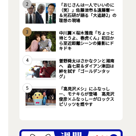
2
「おじさんは一人でいいのに
（笑）」佐藤浩市＆遠藤憲一
＆光石研が語る「大追跡2」の
理想の現場
3
中川翼×桜木雅哉「ちょっと
待とうよ、春虎くん」初日か
ら至近距離シーンの撮影にド
キドキ
4
曽野舜太はさかなクンと湘南
へ 森七菜＆ダイアン津田は
絆を試す「ゴールデンタッ
グ」
5
「高見沢メシ」にふなっし
ー、モナキらが登場 高見沢
俊彦×ふなっしーがロックス
ピリッツを燃やす