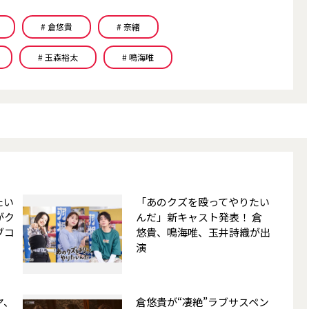
# 倉悠貴
# 奈緒
# 玉森裕太
# 鳴海唯
たい
「あのクズを殴ってやりたい
がク
んだ」新キャスト発表！ 倉
ブコ
悠貴、鳴海唯、玉井詩織が出
演
ヤ、
倉悠貴が“凄絶”ラブサスペン