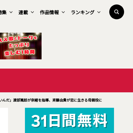
特集
連載
作品情報
ランキング
いんだ」渡部篤郎が奈緒を指導、斉藤由貴が恋に生きる母親役に