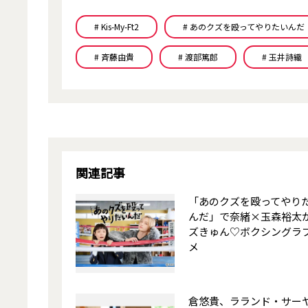
# Kis-My-Ft2
# あのクズを殴ってやりたいんだ
# 斉藤由貴
# 渡部篤郎
# 玉井詩織
関連記事
「あのクズを殴ってやり
んだ」で奈緒×玉森裕太
ズきゅん♡ボクシングラ
メ
倉悠貴、ラランド・サー