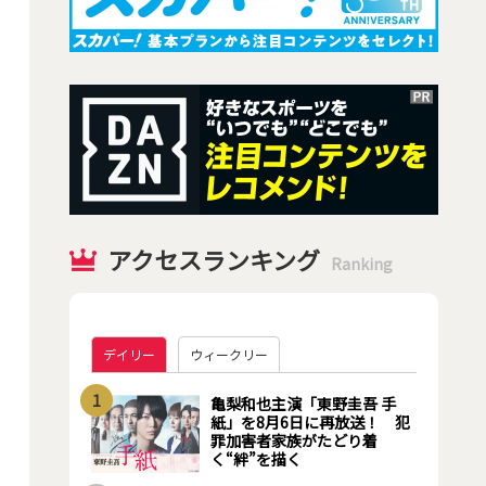
アクセスランキング
Ranking
デイリー
ウィークリー
1
亀梨和也主演「東野圭吾 手
紙」を8月6日に再放送！ 犯
罪加害者家族がたどり着
く“絆”を描く