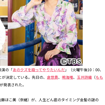
共演の「
あのクズを殴ってやりたいんだ
」（火曜午後10：00、
とが決定している。先日の、
倉悠貴
、
鳴海唯
、
玉井詩織
（
もも
が発表された。
藤ほこ美（奈緒）が、人生どん底のタイミング金髪の謎の