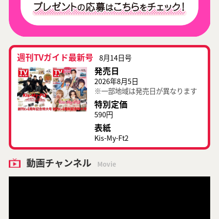
週刊TVガイド最新号
8月14日号
発売日
2026年8月5日
※一部地域は発売日が異なります
特別定価
590円
表紙
Kis-My-Ft2
動画チャンネル
Movie