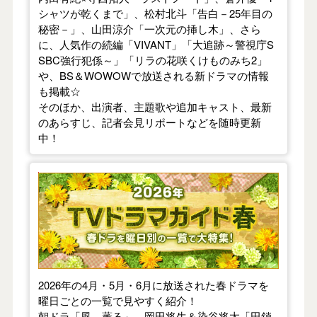
シャツが乾くまで」、松村北斗「告白－25年目の
秘密－」、山田涼介「一次元の挿し木」、さら
に、人気作の続編「VIVANT」「大追跡～警視庁S
SBC強行犯係～」「リラの花咲くけものみち2」
や、BS＆WOWOWで放送される新ドラマの情報
も掲載☆
そのほか、出演者、主題歌や追加キャスト、最新
のあらすじ、記者会見リポートなどを随時更新
中！
【2026年春】TVドラマガイド
2026年の4月・5月・6月に放送された春ドラマを
曜日ごとの一覧で見やすく紹介！
朝ドラ「風、薫る」、岡田将生＆染谷将太「田鎖