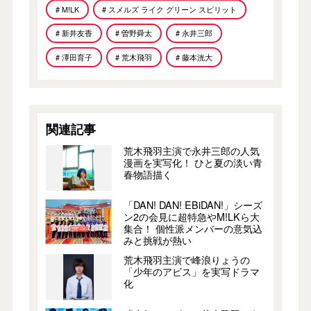
# M!LK
# スメルズ ライク グリーン スピリット
# 新井友香
# 曽野舜太
# 永井三郎
# 澤田育子
# 荒木飛羽
# 藤本洸大
関連記事
荒木飛羽主演で永井三郎の人気
漫画を実写化！ ひと夏の淡い青
春物語描く
「DAN! DAN! EBiDAN!」シーズ
ン2の会見に超特急やM!LKら大
集合！ 個性派メンバーの意気込
みと挑戦が熱い
荒木飛羽主演で峰浪りょうの
「少年のアビス」を実写ドラマ
化