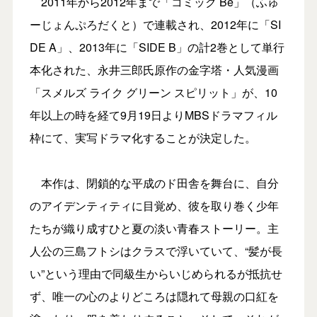
2011年から2012年まで「コミック Be」（ふゅ
ーじょんぷろだくと）で連載され、2012年に「SI
DE A」、2013年に「SIDE B」の計2巻として単行
本化された、永井三郎氏原作の金字塔・人気漫画
「スメルズ ライク グリーン スピリット」が、10
年以上の時を経て9月19日よりMBSドラマフィル
枠にて、実写ドラマ化することが決定した。
本作は、閉鎖的な平成のド田舎を舞台に、自分
のアイデンティティに目覚め、彼を取り巻く少年
たちが織り成すひと夏の淡い青春ストーリー。主
人公の三島フトシはクラスで浮いていて、“髪が長
い”という理由で同級生からいじめられるが抵抗せ
ず、唯一の心のよりどころは隠れて母親の口紅を