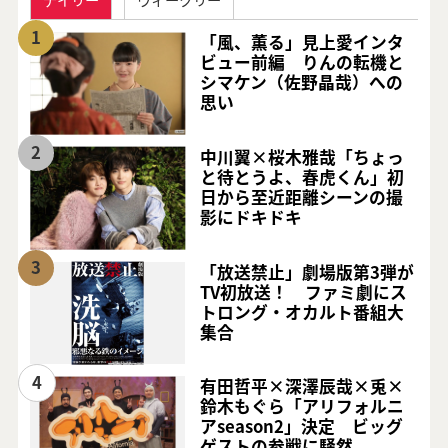
1
「風、薫る」見上愛インタ
ビュー前編 りんの転機と
シマケン（佐野晶哉）への
思い
2
中川翼×桜木雅哉「ちょっ
と待とうよ、春虎くん」初
日から至近距離シーンの撮
影にドキドキ
3
「放送禁止」劇場版第3弾が
TV初放送！ ファミ劇にス
トロング・オカルト番組大
集合
4
有田哲平×深澤辰哉×兎×
鈴木もぐら「アリフォルニ
アseason2」決定 ビッグ
ゲストの参戦に騒然