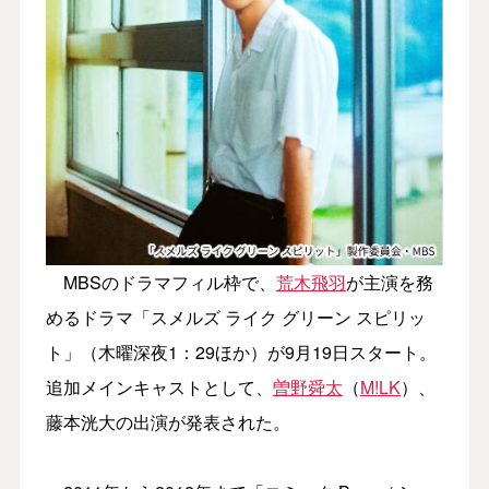
MBSのドラマフィル枠で、
荒木飛羽
が主演を務
めるドラマ
「スメルズ ライク グリーン スピリッ
ト」（木曜深夜1：29ほか）が9月19日スタート。
追加メインキャストとして、
曽野舜太
（
M!LK
）、
藤本洸大の出演が発表された。