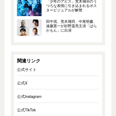
「少年のアビス」荒木飛羽のう
つろな表情に引き込まれるポス
タービジュアルが解禁
田中泯、荒木飛羽、中尾明慶、
遠藤憲一が杉野遥亮主演「ばら
かもん」に出演
関連リンク
公式サイト
公式X
公式Instagram
公式TikTok