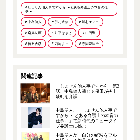
# しょせん他人事ですから 〜とある弁護士の本音の仕
事〜
# 中島健人
# 勝村政信
# 川村エミコ
# 斎藤汰鷹
# 片平なぎさ
# 白石聖
# 袴田吉彦
# 西尾まり
# 赤間麻里子
関連記事
「しょせん他人事ですから」第3
話。中島健人演じる保田が炎上
騒動を弁護
中島健人、「しょせん他人事で
すから ～とある弁護士の本音の
仕事～」で新時代のニュータイ
プ弁護士に挑む
中島健人が「自分の経験をフル