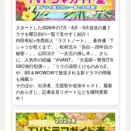
スタートした2026年の7月・8月・9月放送の夏ド
ラマを曜日別の一覧で見やすく紹介！
内田有紀×寺西拓人「ラストノート」、蒼井優「T
シャツが乾くまで」、松村北斗「告白－25年目の
秘密－」、山田涼介「一次元の挿し木」、さら
に、人気作の続編「VIVANT」「大追跡～警視庁S
SBC強行犯係～」「リラの花咲くけものみち2」
や、BS＆WOWOWで放送される新ドラマの情報
も掲載☆
そのほか、出演者、主題歌や追加キャスト、最新
のあらすじ、記者会見リポートなどを随時更新
中！
【2026年春】TVドラマガイド