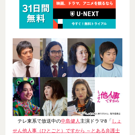
テレ東系で放送中の
中島健人
主演ドラマ8「
しょ
せん他人事（ひとごと）ですから ～とある弁護士