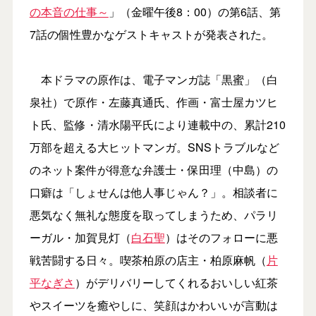
の本音の仕事～
」（金曜午後8：00）の第6話、第
7話の個性豊かなゲストキャストが発表された。
本ドラマの原作は、電子マンガ誌「黒蜜」（白
泉社）で原作・左藤真通氏、作画・富士屋カツヒ
ト氏、監修・清水陽平氏により連載中の、累計210
万部を超える大ヒットマンガ。SNSトラブルなど
のネット案件が得意な弁護士・保田理（中島）の
口癖は「しょせんは他人事じゃん？」。相談者に
悪気なく無礼な態度を取ってしまうため、パラリ
ーガル・加賀見灯（
白石聖
）はそのフォローに悪
戦苦闘する日々。喫茶柏原の店主・柏原麻帆（
片
平なぎさ
）がデリバリーしてくれるおいしい紅茶
やスイーツを癒やしに、笑顔はかわいいが言動は