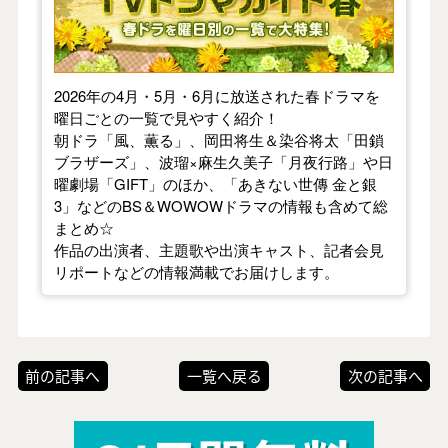
2026年の4月・5月・6月に放送された春ドラマを
曜日ごとの一覧で見やすく紹介！
朝ドラ「風、薫る」、岡田将生＆染谷将太「田鎖
ブラザーズ」、波瑠×麻生久美子「月夜行路」や日
曜劇場「GIFT」のほか、「あきない世傳 金と銀
3」などのBS＆WOWOWドラマの情報も含めて総
まとめ☆
作品の出演者、主題歌や出演キャスト、記者会見
リポートなどの情報満載でお届けします。
前の記事へ
一覧へ戻る
次の記事へ