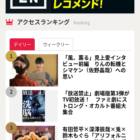
アクセスランキング
Ranking
デイリー
ウィークリー
1
「風、薫る」見上愛インタ
ビュー前編 りんの転機と
シマケン（佐野晶哉）への
思い
2
「放送禁止」劇場版第3弾が
TV初放送！ ファミ劇にス
トロング・オカルト番組大
集合
3
有田哲平×深澤辰哉×兎×
鈴木もぐら「アリフォルニ