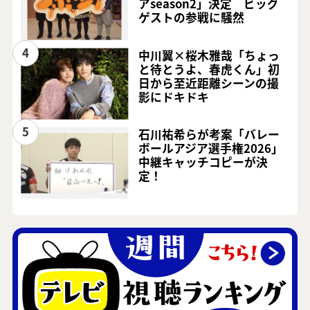
アseason2」決定 ビッグ
ゲストの参戦に騒然
4
中川翼×桜木雅哉「ちょっ
と待とうよ、春虎くん」初
日から至近距離シーンの撮
影にドキドキ
5
石川祐希らが考案「バレー
ボールアジア選手権2026」
中継キャッチコピーが決
定！