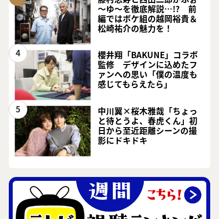
～ゆ～を徹底解説…!? 前
編ではボケ組の越岡裕貴＆
松崎祐介の魅力を！
4
櫻井翔「BAKUNE」コラボ
監修 デザインに込めたフ
ァンへの思い「僕の温度も
感じてもらえたら」
5
中川翼×桜木雅哉「ちょっ
と待とうよ、春虎くん」初
日から至近距離シーンの撮
影にドキドキ