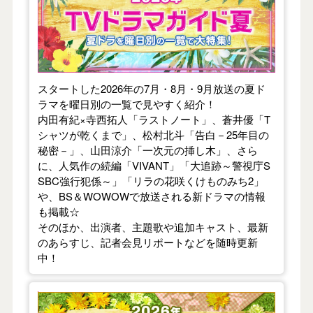
スタートした2026年の7月・8月・9月放送の夏ド
ラマを曜日別の一覧で見やすく紹介！
内田有紀×寺西拓人「ラストノート」、蒼井優「T
シャツが乾くまで」、松村北斗「告白－25年目の
秘密－」、山田涼介「一次元の挿し木」、さら
に、人気作の続編「VIVANT」「大追跡～警視庁S
SBC強行犯係～」「リラの花咲くけものみち2」
や、BS＆WOWOWで放送される新ドラマの情報
も掲載☆
そのほか、出演者、主題歌や追加キャスト、最新
のあらすじ、記者会見リポートなどを随時更新
中！
【2026年春】TVドラマガイド