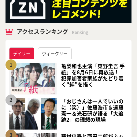
アクセスランキング
Ranking
デイリー
ウィークリー
1
亀梨和也主演「東野圭吾 手
紙」を8月6日に再放送！
犯罪加害者家族がたどり着
く“絆”を描く
2
「おじさんは一人でいいの
に（笑）」佐藤浩市＆遠藤
憲一＆光石研が語る「大追
跡2」の理想の現場
3
藤村忠寿と西田二郎がふぉ