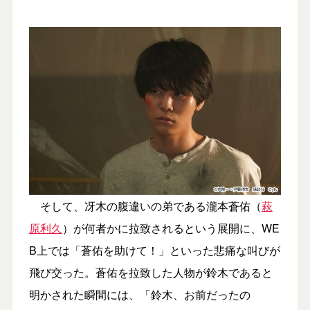
そして、冴木の腹違いの弟である瀧本蒼佑（
萩
原利久
）が何者かに拉致されるという展開に、WE
B上では「蒼佑を助けて！」といった悲痛な叫びが
飛び交った。蒼佑を拉致した人物が鈴木であると
明かされた瞬間には、「鈴木、お前だったの