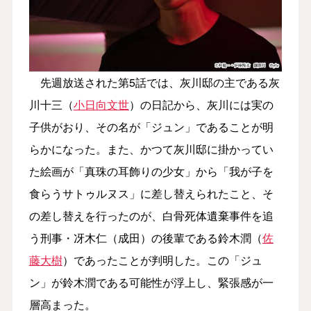
先週放送された第5話では、灰川邸の主である灰
川十三（
小日向文世
）の日記から、灰川には実の
子供がおり、その名が「ジュン」であることが明
らかになった。また、かつて灰川邸に掛かってい
た絵画が「真珠の耳飾りの少女」から「我が子を
食らうサトゥルヌス」に差し替えられたこと、そ
の差し替えを行ったのが、白骨死体遺棄事件を追
う刑事・冴木仁（成田）の後輩である鈴木潤（
佐
藤大樹
）であったことが判明した。この「ジュ
ン」が鈴木潤である可能性が浮上し、緊張感が一
層高まった。