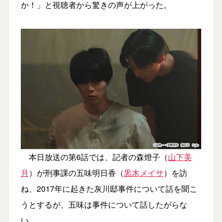
か！」と視聴者から驚きの声が上がった。
本日放送の第6話では、記者の森燈子（
山下美
月
）が刑事課の五味明日香（
黒木メイサ
）を訪
ね、2017年に起きた灰川邸事件について話を聞こ
うとするが、五味は事件について話したがらな
い。