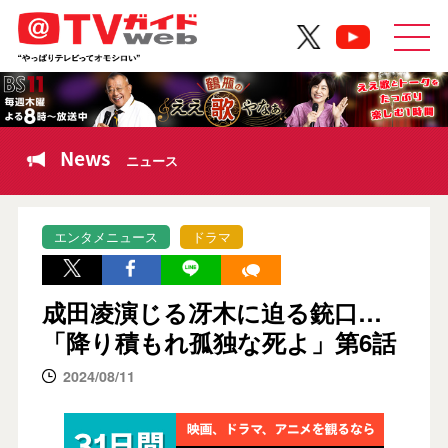
News
ニュース
エンタメニュース
ドラマ
成田凌演じる冴木に迫る銃口…
「降り積もれ孤独な死よ」第6話
2024/08/11