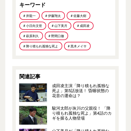
キーワード
# 井龍一
# 伊藤翔太
# 佐藤大樹
# 小日向文世
# 山下美月
# 成田凌
# 萩原利久
# 野間口徹
# 降り積もれ孤独な死よ
# 黒木メイサ
関連記事
成田凌主演「降り積もれ孤独な
死よ」第5話放送！ 昏睡状態の
花音の運命は？
駿河太郎が灰川の父親役！ 「降
り積もれ孤独な死よ」第4話のカ
ギを握る人物登場
山下美月が「降り積もれ孤独な