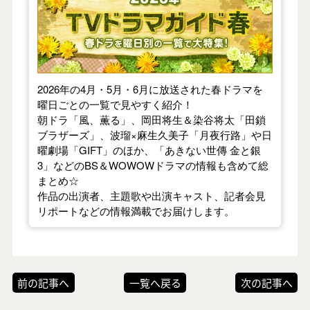
2026年の4月・5月・6月に放送された春ドラマを
曜日ごとの一覧で見やすく紹介！
朝ドラ「風、薫る」、岡田将生＆染谷将太「田鎖
ブラザーズ」、波瑠×麻生久美子「月夜行路」や日
曜劇場「GIFT」のほか、「あきない世傳 金と銀
3」などのBS＆WOWOWドラマの情報も含めて総
まとめ☆
作品の出演者、主題歌や出演キャスト、記者会見
リポートなどの情報満載でお届けします。
前の記事へ
一覧へ戻る
次の記事へ