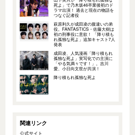
死よ」で乃木坂46卒業後初のド
ラマ出演！ 過去と現在の物語を
つなぐ記者役
萩原利久が成田凌の腹違いの弟
役。FANTASTICS・佐藤大樹は
初の刑事役に意欲！ 「降り積も
れ孤独な死よ」追加キャスト7人
発表
成田凌、人気漫画「降り積もれ
孤独な死よ」実写化での主演に
「やる気満々です！」。吉川
愛、小日向文世が共演！
降り積もれ孤独な死よ
関連リンク
公式サイト