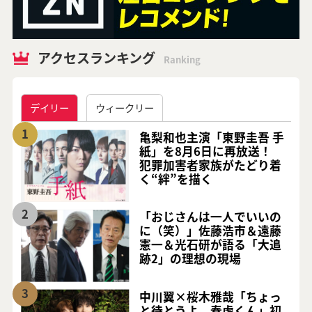
アクセスランキング
Ranking
デイリー
ウィークリー
1
亀梨和也主演「東野圭吾 手
紙」を8月6日に再放送！
犯罪加害者家族がたどり着
く“絆”を描く
2
「おじさんは一人でいいの
に（笑）」佐藤浩市＆遠藤
憲一＆光石研が語る「大追
跡2」の理想の現場
3
中川翼×桜木雅哉「ちょっ
と待とうよ、春虎くん」初