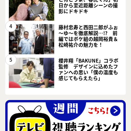
日から至近距離シーンの撮
影にドキドキ
4
藤村忠寿と西田二郎がふぉ
～ゆ～を徹底解説…!? 前
編ではボケ組の越岡裕貴＆
松崎祐介の魅力を！
5
櫻井翔「BAKUNE」コラボ
監修 デザインに込めたフ
ァンへの思い「僕の温度も
感じてもらえたら」