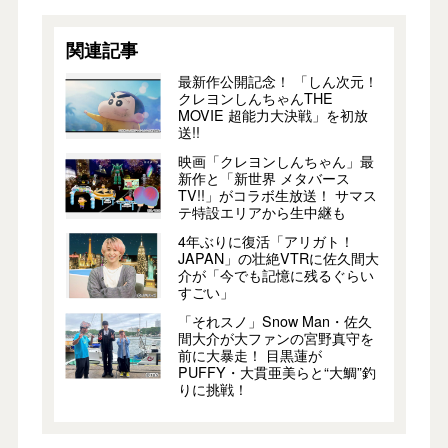
関連記事
最新作公開記念！ 「しん次元！
クレヨンしんちゃんTHE
MOVIE 超能力大決戦」を初放
送!!
映画「クレヨンしんちゃん」最
新作と「新世界 メタバース
TV!!」がコラボ生放送！ サマス
テ特設エリアから生中継も
4年ぶりに復活「アリガト！
JAPAN」の壮絶VTRに佐久間大
介が「今でも記憶に残るぐらい
すごい」
「それスノ」Snow Man・佐久
間大介が大ファンの宮野真守を
前に大暴走！ 目黒蓮が
PUFFY・大貫亜美らと“大鯛”釣
りに挑戦！