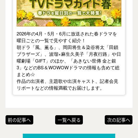
2026年の4月・5月・6月に放送された春ドラマを
曜日ごとの一覧で見やすく紹介！
朝ドラ「風、薫る」、岡田将生＆染谷将太「田鎖
ブラザーズ」、波瑠×麻生久美子「月夜行路」や日
曜劇場「GIFT」のほか、「あきない世傳 金と銀
3」などのBS＆WOWOWドラマの情報も含めて総
まとめ☆
作品の出演者、主題歌や出演キャスト、記者会見
リポートなどの情報満載でお届けします。
前の記事へ
一覧へ戻る
次の記事へ