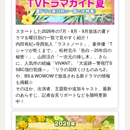
スタートした2026年の7月・8月・9月放送の夏ド
ラマを曜日別の一覧で見やすく紹介！
内田有紀×寺西拓人「ラストノート」、蒼井優「T
シャツが乾くまで」、松村北斗「告白－25年目の
秘密－」、山田涼介「一次元の挿し木」、さら
に、人気作の続編「VIVANT」「大追跡～警視庁S
SBC強行犯係～」「リラの花咲くけものみち2」
や、BS＆WOWOWで放送される新ドラマの情報
も掲載☆
そのほか、出演者、主題歌や追加キャスト、最新
のあらすじ、記者会見リポートなどを随時更新
中！
【2026年春】TVドラマガイド