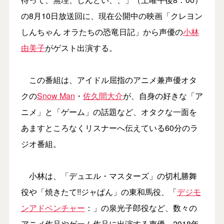
の8月10日放送回に、現在公開中の映画「クレヨン
しんちゃん オラたちの恐竜日記」から声優の
小林
由美子
がゲスト出演する。
この番組は、アイドル屈指のアニメ兼声優オタ
クの
Snow Man
・
佐久間大介
が、自身の好きな「ア
ニメ」と「ゲーム」の話題など、オタクな一面を
あますところなくリスナーへ伝えている60分のラ
ジオ番組。
小林は、「デュエル・マスターズ」の切札勝舞
役や「焼きたて!!ジャぱん」の東和馬役、「
デジモ
ンアドベンチャー
：」の泉光子郎役など、数々の
アニメ作品やゲーム作品に出演する声優。2018年