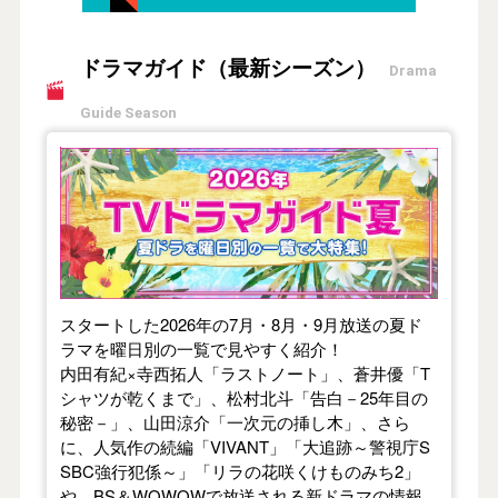
ドラマガイド（最新シーズン）
Drama
Guide Season
【2026年夏】TVドラマガイド
スタートした2026年の7月・8月・9月放送の夏ド
ラマを曜日別の一覧で見やすく紹介！
内田有紀×寺西拓人「ラストノート」、蒼井優「T
シャツが乾くまで」、松村北斗「告白－25年目の
秘密－」、山田涼介「一次元の挿し木」、さら
に、人気作の続編「VIVANT」「大追跡～警視庁S
SBC強行犯係～」「リラの花咲くけものみち2」
や、BS＆WOWOWで放送される新ドラマの情報