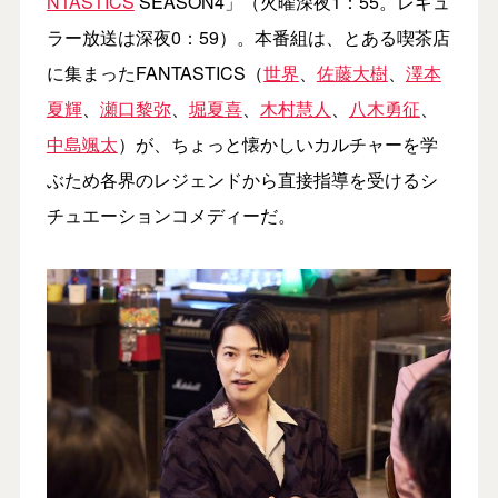
NTASTICS
SEASON4」（火曜深夜1：55。レギュ
ラー放送は深夜0：59）。本番組は、とある喫茶店
に集まったFANTASTICS（
世界
、
佐藤大樹
、
澤本
夏輝
、
瀬口黎弥
、
堀夏喜
、
木村慧人
、
八木勇征
、
中島颯太
）が、ちょっと懐かしいカルチャーを学
ぶため各界のレジェンドから直接指導を受けるシ
チュエーションコメディーだ。