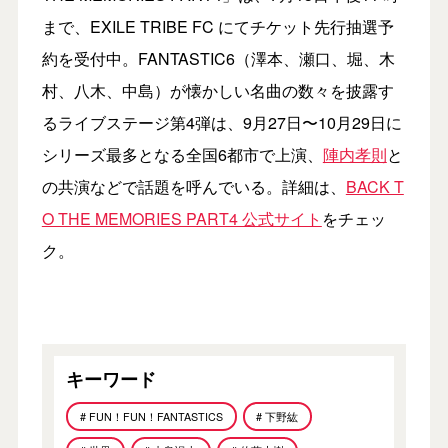
まで、EXILE TRIBE FC にてチケット先行抽選予
約を受付中。FANTASTIC6（澤本、瀬口、堀、木
村、八木、中島）が懐かしい名曲の数々を披露す
るライブステージ第4弾は、9月27日〜10月29日に
シリーズ最多となる全国6都市で上演、
陣内孝則
と
の共演などで話題を呼んでいる。詳細は、
BACK T
O THE MEMORIES PART4 公式サイト
をチェッ
ク。
キーワード
# FUN！FUN！FANTASTICS
# 下野紘