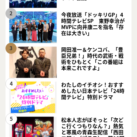
2
今夜放送「ドッキリGP」4
時間テレビSP 東野幸治が
MVPに向井康二を指名「存
在は大きい」
3
岡田准一＆ケンコバ、「豊
臣兄弟！」時代の武術・戦
術をひもとく「この番組は
本来これですよ」
4
わたしのイチオシ！おすす
めしたい日本テレビ「24時
間テレビ」特別ドラマ
5
松本人志がぼそっと「次ど
こ行くつもりなん？」熱気
と寒風の青森生配信「西田