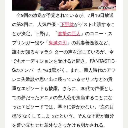
全9回の放送が予定されているが、7月16日放送
の第3回に、人気声優・
下野紘
がゲスト出演するこ
とが決定。下野は、「
進撃の巨人
」のコニー・ス
プリンガー役や「
鬼滅の刃
」の我妻善逸役など、
誰もが知るキャラク ターの声を演じているが、今
でもオーディションを受けると聞き、FANTASTIC
Sのメンバーたちは驚がく。また、新人時代のアフ
レコ失敗談や思い出に残っているセリフなどの貴
重なエピソードも披露。さらに、20代で声優とし
ての夢だったアニメの主人公を担当することにな
ったエピソードでは、早々に夢がかない、“次の目
標”をなくしてしまったという。そんな下野が自分
を奮い立たせた意外なきっかけも明かされる。