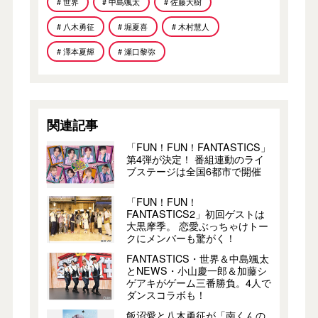
# 世界
# 中島颯太
# 佐藤大樹
# 八木勇征
# 堀夏喜
# 木村慧人
# 澤本夏輝
# 瀬口黎弥
関連記事
「FUN！FUN！FANTASTICS」
第4弾が決定！ 番組連動のライ
ブステージは全国6都市で開催
「FUN！FUN！
FANTASTICS2」初回ゲストは
大黒摩季。 恋愛ぶっちゃけトー
クにメンバーも驚がく！
FANTASTICS・世界＆中島颯太
とNEWS・小山慶一郎＆加藤シ
ゲアキがゲーム三番勝負。4人で
ダンスコラボも！
飯沼愛と八木勇征が「南くんの