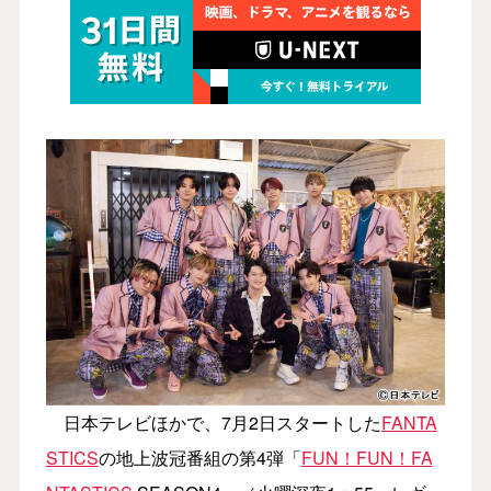
日本テレビほかで、7月2日スタートした
FANTA
STICS
の地上波冠番組の第4弾「
FUN！FUN！FA