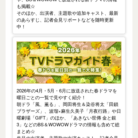
も掲載☆
そのほか、出演者、主題歌や追加キャスト、最新
のあらすじ、記者会見リポートなどを随時更新
中！
【2026年春】TVドラマガイド
2026年の4月・5月・6月に放送された春ドラマを
曜日ごとの一覧で見やすく紹介！
朝ドラ「風、薫る」、岡田将生＆染谷将太「田鎖
ブラザーズ」、波瑠×麻生久美子「月夜行路」や日
曜劇場「GIFT」のほか、「あきない世傳 金と銀
3」などのBS＆WOWOWドラマの情報も含めて総
まとめ☆
作品の出演者、主題歌や出演キャスト、記者会見