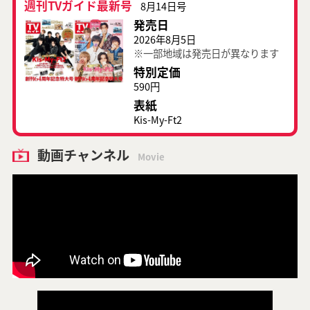
週刊TVガイド最新号
8月14日号
発売日
2026年8月5日
※一部地域は発売日が異なります
特別定価
590円
表紙
Kis-My-Ft2
動画チャンネル
Movie