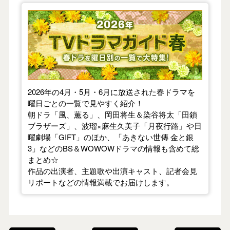
【2026年春】TVドラマガイド
2026年の4月・5月・6月に放送された春ドラマを
曜日ごとの一覧で見やすく紹介！
朝ドラ「風、薫る」、岡田将生＆染谷将太「田鎖
ブラザーズ」、波瑠×麻生久美子「月夜行路」や日
曜劇場「GIFT」のほか、「あきない世傳 金と銀
3」などのBS＆WOWOWドラマの情報も含めて総
まとめ☆
作品の出演者、主題歌や出演キャスト、記者会見
リポートなどの情報満載でお届けします。