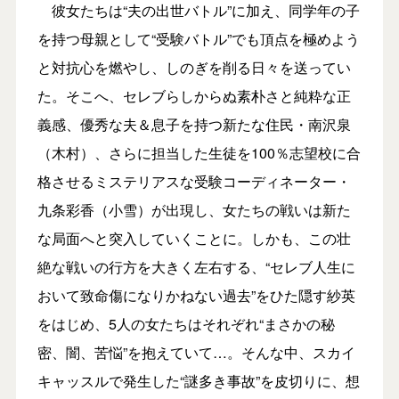
彼女たちは“夫の出世バトル”に加え、同学年の子
を持つ母親として“受験バトル”でも頂点を極めよう
と対抗心を燃やし、しのぎを削る日々を送ってい
た。そこへ、セレブらしからぬ素朴さと純粋な正
義感、優秀な夫＆息子を持つ新たな住民・南沢泉
（木村）、さらに担当した生徒を100％志望校に合
格させるミステリアスな受験コーディネーター・
九条彩香（小雪）が出現し、女たちの戦いは新た
な局面へと突入していくことに。しかも、この壮
絶な戦いの行方を大きく左右する、“セレブ人生に
おいて致命傷になりかねない過去”をひた隠す紗英
をはじめ、5人の女たちはそれぞれ“まさかの秘
密、闇、苦悩”を抱えていて…。そんな中、スカイ
キャッスルで発生した“謎多き事故”を皮切りに、想