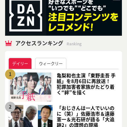
アクセスランキング
Ranking
デイリー
ウィークリー
1
亀梨和也主演「東野圭吾 手
紙」を8月6日に再放送！
犯罪加害者家族がたどり着
く“絆”を描く
2
「おじさんは一人でいいの
に（笑）」佐藤浩市＆遠藤
憲一＆光石研が語る「大追
跡2」の理想の現場