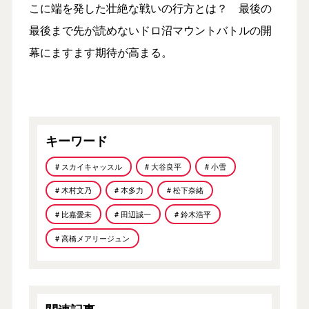
こに端を発した壮絶な戦いの行方とは？ 最後の
最後まで先が読めないドロ沼マウントバトルの開
幕にますます期待が高まる。
キーワード
# スカイキャッスル
# 大谷良平
# 小雪
# 木村文乃
# 本多力
# 松下奈緒
# 比嘉愛未
# 田辺誠一
# 鈴木浩平
# 高橋メアリージュン