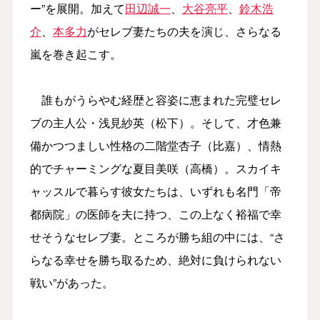
ー”を展開。加えて
田辺誠一
、
大谷亮平
、
鈴木浩
介
、
本多力
がセレブ妻たちの夫を演じ、さらなる
嵐を巻き起こす。
誰もがうらやむ経歴と容姿に恵まれた完璧セレ
ブの主人公・浅見紗英（松下）。そして、才色兼
備かつつましい性格の二階堂杏子（比嘉）、情熱
的でチャーミングな夏目美咲（高橋）。スカイキ
ャッスルで暮らす彼女たちは、いずれも名門「帝
都病院」の医師を夫に持つ、この上なく裕福で幸
せそうなセレブ妻。ところが勝ち組の中には、“さ
らなる幸せを勝ち取るため、絶対に負けられない
戦い”があった。