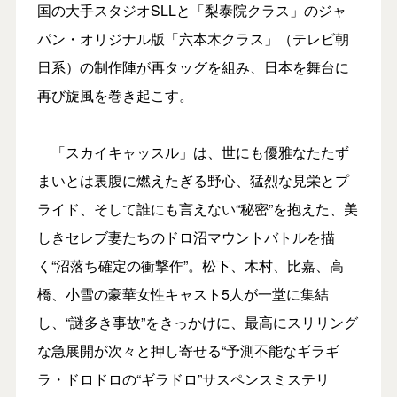
国の大手スタジオSLLと「梨泰院クラス」のジャ
パン・オリジナル版「六本木クラス」（テレビ朝
日系）の制作陣が再タッグを組み、日本を舞台に
再び旋風を巻き起こす。
「スカイキャッスル」は、世にも優雅なたたず
まいとは裏腹に燃えたぎる野心、猛烈な見栄とプ
ライド、そして誰にも言えない“秘密”を抱えた、美
しきセレブ妻たちのドロ沼マウントバトルを描
く“沼落ち確定の衝撃作”。松下、木村、比嘉、高
橋、小雪の豪華女性キャスト5人が一堂に集結
し、“謎多き事故”をきっかけに、最高にスリリング
な急展開が次々と押し寄せる“予測不能なギラギ
ラ・ドロドロの“ギラドロ”サスペンスミステリ