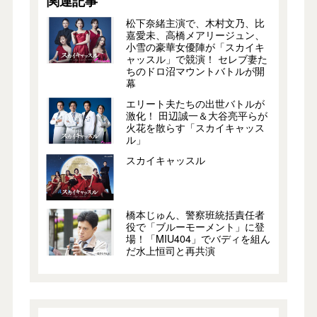
関連記事
松下奈緒主演で、木村文乃、比
嘉愛未、高橋メアリージュン、
小雪の豪華女優陣が「スカイキ
ャッスル」で競演！ セレブ妻た
ちのドロ沼マウントバトルが開
幕
エリート夫たちの出世バトルが
激化！ 田辺誠一＆大谷亮平らが
火花を散らす「スカイキャッス
ル」
スカイキャッスル
橋本じゅん、警察班統括責任者
役で「ブルーモーメント」に登
場！「MIU404」でバディを組ん
だ水上恒司と再共演