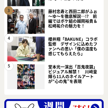
3
藤村忠寿と西田二郎がふぉ
～ゆ～を徹底解説…!? 前
編ではボケ組の越岡裕貴＆
松崎祐介の魅力を！
4
櫻井翔「BAKUNE」コラボ
監修 デザインに込めたフ
ァンへの思い「僕の温度も
感じてもらえたら」
5
堂本光一演出「百鬼夜鏡」
ビジュアル解禁！ 川﨑皇
輝ら11人のネイルアート
が“心の鬼”を表現