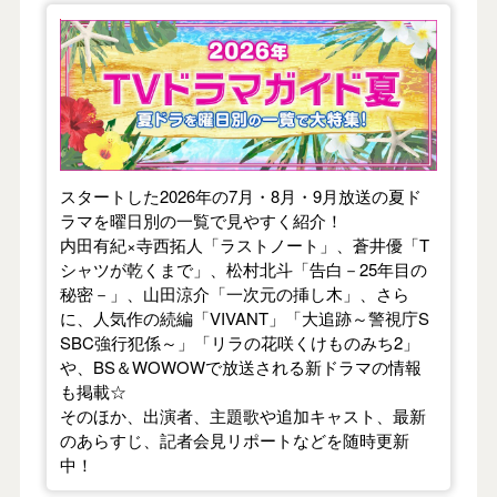
【2026年夏】TVドラマガイド
スタートした2026年の7月・8月・9月放送の夏ド
ラマを曜日別の一覧で見やすく紹介！
内田有紀×寺西拓人「ラストノート」、蒼井優「T
シャツが乾くまで」、松村北斗「告白－25年目の
秘密－」、山田涼介「一次元の挿し木」、さら
に、人気作の続編「VIVANT」「大追跡～警視庁S
SBC強行犯係～」「リラの花咲くけものみち2」
や、BS＆WOWOWで放送される新ドラマの情報
も掲載☆
そのほか、出演者、主題歌や追加キャスト、最新
のあらすじ、記者会見リポートなどを随時更新
中！