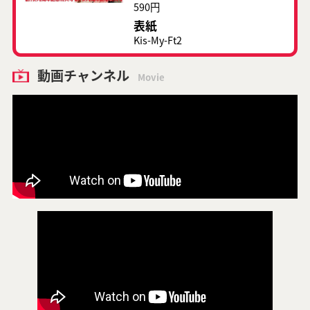
590円
表紙
Kis-My-Ft2
動画チャンネル
Movie