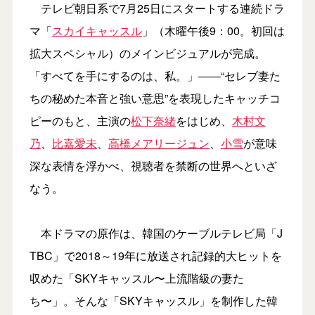
テレビ朝日系で7月25日にスタートする連続ドラ
マ「
スカイキャッスル
」（木曜午後9：00。初回は
拡大スペシャル）のメインビジュアルが完成。
「すべてを手にするのは、私。」――“セレブ妻た
ちの秘めた本音と強い意思”を表現したキャッチコ
ピーのもと、主演の
松下奈緒
をはじめ、
木村文
乃
、
比嘉愛未
、
高橋メアリージュン
、
小雪
が意味
深な表情を浮かべ、視聴者を禁断の世界へといざ
なう。
本ドラマの原作は、韓国のケーブルテレビ局「J
TBC」で2018～19年に放送され記録的大ヒットを
収めた「SKYキャッスル〜上流階級の妻た
ち〜」。そんな「SKYキャッスル」を制作した韓