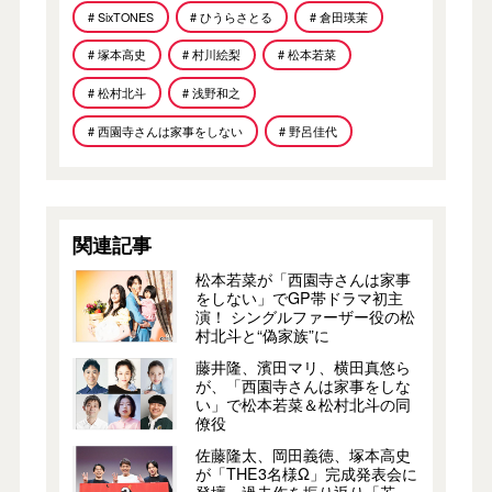
# SixTONES
# ひうらさとる
# 倉田瑛茉
# 塚本高史
# 村川絵梨
# 松本若菜
# 松村北斗
# 浅野和之
# 西園寺さんは家事をしない
# 野呂佳代
関連記事
松本若菜が「西園寺さんは家事
をしない」でGP帯ドラマ初主
演！ シングルファーザー役の松
村北斗と“偽家族”に
藤井隆、濱田マリ、横田真悠ら
が、「西園寺さんは家事をしな
い」で松本若菜＆松村北斗の同
僚役
佐藤隆太、岡田義徳、塚本高史
が「THE3名様Ω」完成発表会に
登壇。過去作を振り返り「若っ