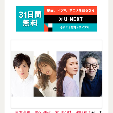
塚本高史
、
野呂佳代
、
村川絵梨
、
浅野和之
が、T