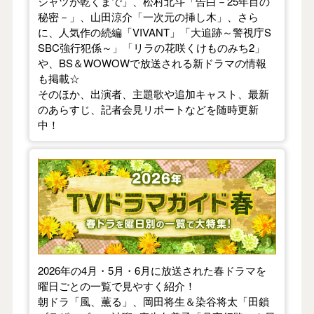
シャツが乾くまで」、松村北斗「告白－25年目の
秘密－」、山田涼介「一次元の挿し木」、さら
に、人気作の続編「VIVANT」「大追跡～警視庁S
SBC強行犯係～」「リラの花咲くけものみち2」
や、BS＆WOWOWで放送される新ドラマの情報
も掲載☆
そのほか、出演者、主題歌や追加キャスト、最新
のあらすじ、記者会見リポートなどを随時更新
中！
【2026年春】TVドラマガイド
2026年の4月・5月・6月に放送された春ドラマを
曜日ごとの一覧で見やすく紹介！
朝ドラ「風、薫る」、岡田将生＆染谷将太「田鎖