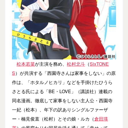
松本若菜
が主演を務め、
松村北斗
（
SixTONE
S
）が共演する「西園寺さんは家事をしない」の原
作は、「ホタルノヒカリ」などを手掛けたひうら
さとる氏による「BE・LOVE」（講談社）連載の
同名漫画。徹底して家事をしない主人公・西園寺
一妃（松本）、年下の訳ありシングルファーザ
ー・楠見俊直（松村）とその娘・ルカ（
倉田瑛
茉
）の風変わりな同居生活を通して「幸せって