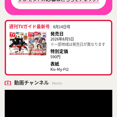
週刊TVガイド最新号
8月14日号
発売日
2026年8月5日
※一部地域は発売日が異なります
特別定価
590円
表紙
Kis-My-Ft2
動画チャンネル
Movie