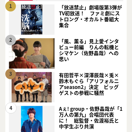
1
「放送禁止」劇場版第3弾が
TV初放送！ ファミ劇にス
トロング・オカルト番組大
集合
2
「風、薫る」見上愛インタ
ビュー前編 りんの転機と
シマケン（佐野晶哉）への
思い
3
有田哲平×深澤辰哉×兎×
鈴木もぐら「アリフォルニ
アseason2」決定 ビッグ
ゲストの参戦に騒然
4
Aぇ! group・佐野晶哉が「1
万人の第九」合唱団代表
に！ 総監督・佐渡裕氏と
中学生ぶり共演