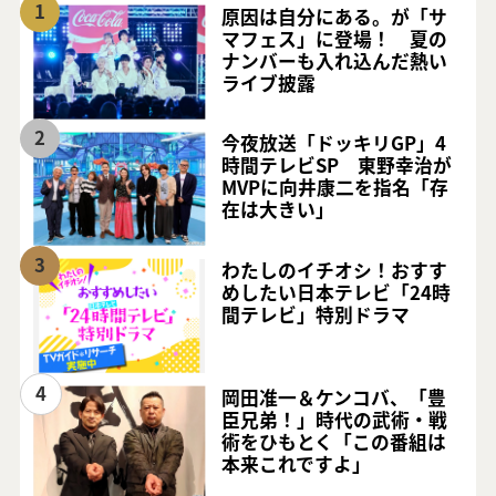
1
原因は自分にある。が「サ
マフェス」に登場！ 夏の
ナンバーも入れ込んだ熱い
ライブ披露
2
今夜放送「ドッキリGP」4
時間テレビSP 東野幸治が
MVPに向井康二を指名「存
在は大きい」
3
わたしのイチオシ！おすす
めしたい日本テレビ「24時
間テレビ」特別ドラマ
4
岡田准一＆ケンコバ、「豊
臣兄弟！」時代の武術・戦
術をひもとく「この番組は
本来これですよ」