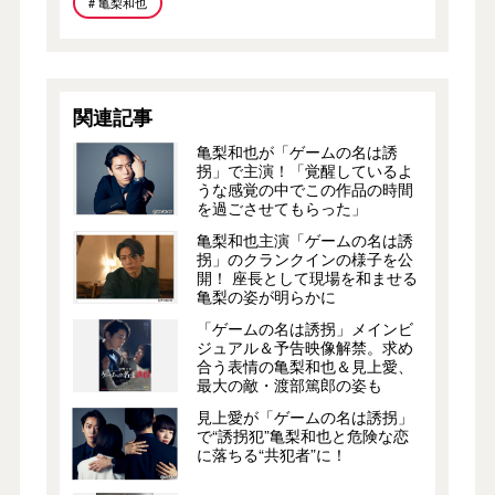
# 亀梨和也
関連記事
亀梨和也が「ゲームの名は誘
拐」で主演！「覚醒しているよ
うな感覚の中でこの作品の時間
を過ごさせてもらった」
亀梨和也主演「ゲームの名は誘
拐」のクランクインの様子を公
開！ 座長として現場を和ませる
亀梨の姿が明らかに
「ゲームの名は誘拐」メインビ
ジュアル＆予告映像解禁。求め
合う表情の亀梨和也＆見上愛、
最大の敵・渡部篤郎の姿も
見上愛が「ゲームの名は誘拐」
で“誘拐犯”亀梨和也と危険な恋
に落ちる“共犯者”に！