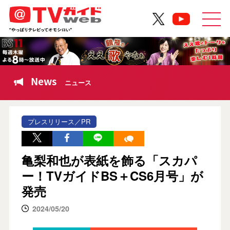
News
ニュース
プレスリリース／PR
亀梨和也が表紙を飾る「スカパ
ー！TVガイドBS＋CS6月号」が
発売
2024/05/20