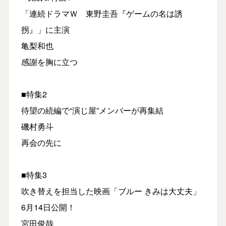
「連続ドラマＷ 東野圭吾『ゲームの名は誘
拐』」に主演
亀梨和也
感謝を胸に立つ
■特集2
待望の続編で“演じ屋”メンバーが再集結
磯村勇斗
再会の先に
■特集3
吹き替えを担当した映画「ブルー きみは大丈夫」
6月14日公開！
宮田俊哉