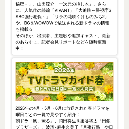
秘密－」、山田涼介「一次元の挿し木」、さら
に、人気作の続編「VIVANT」「大追跡～警視庁S
SBC強行犯係～」「リラの花咲くけものみち2」
や、BS＆WOWOWで放送される新ドラマの情報
も掲載☆
そのほか、出演者、主題歌や追加キャスト、最新
のあらすじ、記者会見リポートなどを随時更新
中！
【2026年春】TVドラマガイド
2026年の4月・5月・6月に放送された春ドラマを
曜日ごとの一覧で見やすく紹介！
朝ドラ「風、薫る」、岡田将生＆染谷将太「田鎖
ブラザーズ」、波瑠×麻生久美子「月夜行路」や日