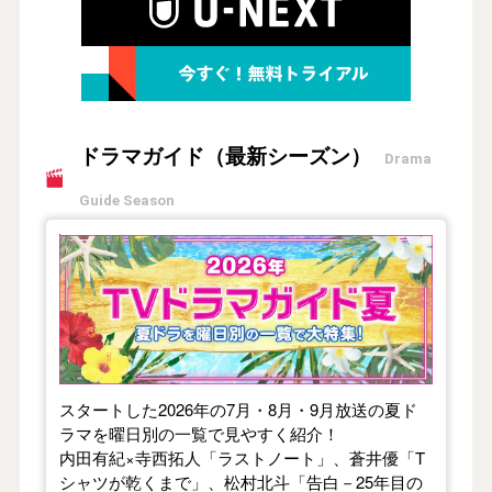
ドラマガイド（最新シーズン）
Drama
Guide Season
【2026年夏】TVドラマガイド
スタートした2026年の7月・8月・9月放送の夏ド
ラマを曜日別の一覧で見やすく紹介！
内田有紀×寺西拓人「ラストノート」、蒼井優「T
シャツが乾くまで」、松村北斗「告白－25年目の