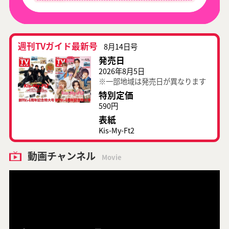
週刊TVガイド最新号
8月14日号
発売日
2026年8月5日
※一部地域は発売日が異なります
特別定価
590円
表紙
Kis-My-Ft2
動画チャンネル
Movie