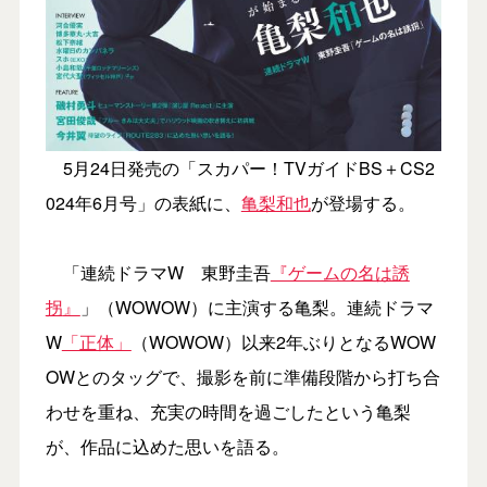
5月24日発売の「スカパー！TVガイドBS＋CS2
024年6月号」の表紙に、
亀梨和也
が登場する。
「連続ドラマW 東野圭吾
『ゲームの名は誘
拐
』
」（WOWOW）に主演する亀梨。連続ドラマ
W
「正体」
（WOWOW）以来2年ぶりとなるWOW
OWとのタッグで、撮影を前に準備段階から打ち合
わせを重ね、充実の時間を過ごしたという亀梨
が、作品に込めた思いを語る。