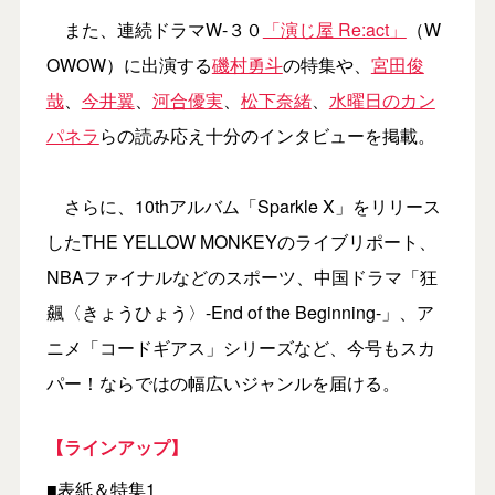
また、連続ドラマW-３０
「演じ屋 Re:act」
（W
OWOW）に出演する
磯村勇斗
の特集や、
宮田俊
哉
、
今井翼
、
河合優実
、
松下奈緒
、
水曜日のカン
パネラ
らの読み応え十分のインタビューを掲載。
さらに、10thアルバム「Sparkle X」をリリース
したTHE YELLOW MONKEYのライブリポート、
NBAファイナルなどのスポーツ、中国ドラマ「狂
飆〈きょうひょう〉-End of the Beginning-」、ア
ニメ「コードギアス」シリーズなど、今号もスカ
パー！ならではの幅広いジャンルを届ける。
【ラインアップ】
■表紙＆特集1