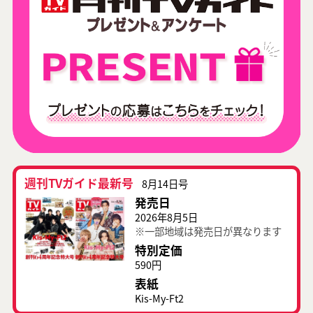
週刊TVガイド最新号
8月14日号
発売日
2026年8月5日
※一部地域は発売日が異なります
特別定価
590円
表紙
Kis-My-Ft2