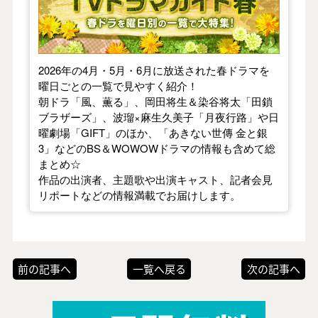
2026年の4月・5月・6月に放送された春ドラマを
曜日ごとの一覧で見やすく紹介！
朝ドラ「風、薫る」、岡田将生＆染谷将太「田鎖
ブラザーズ」、波瑠×麻生久美子「月夜行路」や日
曜劇場「GIFT」のほか、「あきない世傳 金と銀
3」などのBS＆WOWOWドラマの情報も含めて総
まとめ☆
作品の出演者、主題歌や出演キャスト、記者会見
リポートなどの情報満載でお届けします。
前の記事へ
一覧へ戻る
次の記事へ