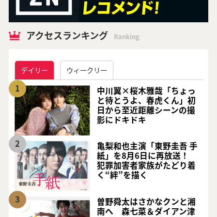
アクセスランキング
Ranking
デイリー
ウィークリー
1
中川翼×桜木雅哉「ちょっ
と待とうよ、春虎くん」初
日から至近距離シーンの撮
影にドキドキ
2
亀梨和也主演「東野圭吾 手
紙」を8月6日に再放送！
犯罪加害者家族がたどり着
く“絆”を描く
3
曽野舜太はさかなクンと湘
南へ 森七菜＆ダイアン津