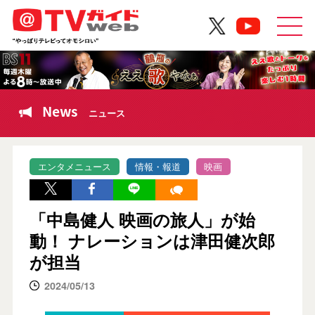
News
ニュース
エンタメニュース
情報・報道
映画
「中島健人 映画の旅人」が始
動！ ナレーションは津田健次郎
が担当
2024/05/13