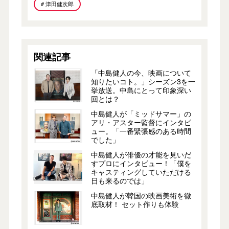
# 津田健次郎
関連記事
「中島健人の今、映画について
知りたいコト。」シーズン3を一
挙放送。中島にとって印象深い
回とは？
中島健人が「ミッドサマー」の
アリ・アスター監督にインタビ
ュー。「一番緊張感のある時間
でした」
中島健人が俳優の才能を見いだ
すプロにインタビュー！「僕を
キャスティングしていただける
日も来るのでは」
中島健人が韓国の映画美術を徹
底取材！ セット作りも体験