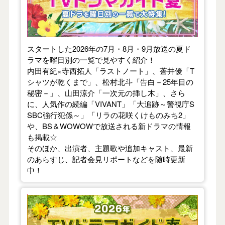
スタートした2026年の7月・8月・9月放送の夏ド
ラマを曜日別の一覧で見やすく紹介！
内田有紀×寺西拓人「ラストノート」、蒼井優「T
シャツが乾くまで」、松村北斗「告白－25年目の
秘密－」、山田涼介「一次元の挿し木」、さら
に、人気作の続編「VIVANT」「大追跡～警視庁S
SBC強行犯係～」「リラの花咲くけものみち2」
や、BS＆WOWOWで放送される新ドラマの情報
も掲載☆
そのほか、出演者、主題歌や追加キャスト、最新
のあらすじ、記者会見リポートなどを随時更新
中！
【2026年春】TVドラマガイド