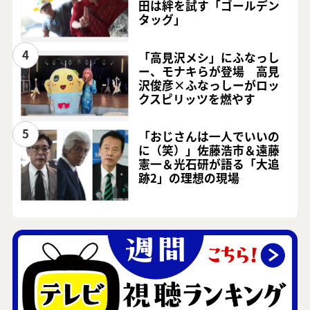
田は絆を試す「ゴールデン
タッグ」
4
「高見沢メシ」にふなっし
ー、モナキらが登場 高見
沢俊彦×ふなっしーがロッ
クスピリッツを燃やす
5
「おじさんは一人でいいの
に（笑）」佐藤浩市＆遠藤
憲一＆光石研が語る「大追
跡2」の理想の現場