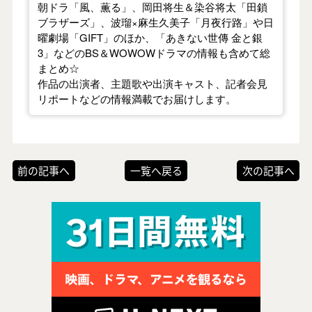
朝ドラ「風、薫る」、岡田将生＆染谷将太「田鎖
ブラザーズ」、波瑠×麻生久美子「月夜行路」や日
曜劇場「GIFT」のほか、「あきない世傳 金と銀
3」などのBS＆WOWOWドラマの情報も含めて総
まとめ☆
作品の出演者、主題歌や出演キャスト、記者会見
リポートなどの情報満載でお届けします。
前の記事へ
一覧へ戻る
次の記事へ