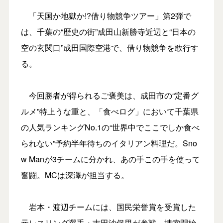
「天国か地獄か!?借り物競争ツアー」第2弾で
は、千葉の“歴史の街”成田山新勝寺近辺と“日本の
空の玄関口”成田国際空港で、借り物競争を敢行す
る。
今回勝者が得られるご褒美は、成田市の“定番グ
ルメ”特上うな重と、「食べログ」において千葉県
の人気ランキングNo.1の“世界中でここでしか食べ
られない”予約半年待ちのイタリアン料理だ。Sno
w Manが3チームに分かれ、あの手この手を使って
奮闘。MCは深澤が担当する。
岩本・渡辺チームには、国民栄誉賞を受賞した
元レスリング選手・吉田沙保里が参戦。捜索開始