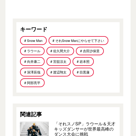
キーワード
# Snow Man
# それSnow Manにやらせて下さい
# ラウール
# 佐久間大介
# 吉田沙保里
# 向井康二
# 宮舘涼太
# 岩本照
# 深澤辰哉
# 渡辺翔太
# 目黒蓮
# 阿部亮平
関連記事
「それスノSP」ラウール＆天才
キッズダンサーが世界最高峰の
ダンス大会に挑戦