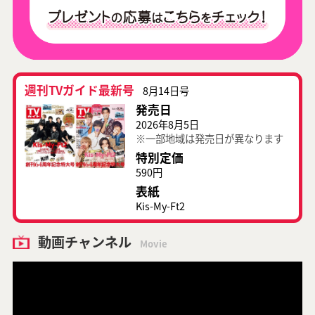
週刊TVガイド最新号
8月14日号
発売日
2026年8月5日
※一部地域は発売日が異なります
特別定価
590円
表紙
Kis-My-Ft2
動画チャンネル
Movie