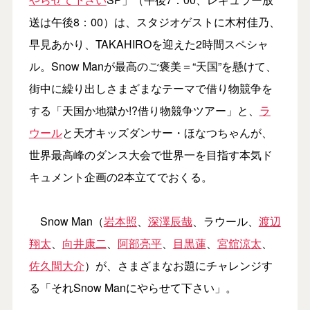
送は午後8：00）は、スタジオゲストに木村佳乃、
早見あかり、TAKAHIROを迎えた2時間スペシャ
ル。Snow Manが最高のご褒美＝“天国”を懸けて、
街中に繰り出しさまざまなテーマで借り物競争を
する「天国か地獄か!?借り物競争ツアー」と、
ラ
ウール
と天才キッズダンサー・ほなつちゃんが、
世界最高峰のダンス大会で世界一を目指す本気ド
キュメント企画の2本立てでおくる。
Snow Man（
岩本照
、
深澤辰哉
、ラウール、
渡辺
翔太
、
向井康二
、
阿部亮平
、
目黒蓮
、
宮舘涼太
、
佐久間大介
）が、さまざまなお題にチャレンジす
る「それSnow Manにやらせて下さい」。