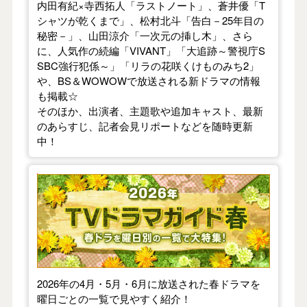
内田有紀×寺西拓人「ラストノート」、蒼井優「T
シャツが乾くまで」、松村北斗「告白－25年目の
秘密－」、山田涼介「一次元の挿し木」、さら
に、人気作の続編「VIVANT」「大追跡～警視庁S
SBC強行犯係～」「リラの花咲くけものみち2」
や、BS＆WOWOWで放送される新ドラマの情報
も掲載☆
そのほか、出演者、主題歌や追加キャスト、最新
のあらすじ、記者会見リポートなどを随時更新
中！
【2026年春】TVドラマガイド
2026年の4月・5月・6月に放送された春ドラマを
曜日ごとの一覧で見やすく紹介！