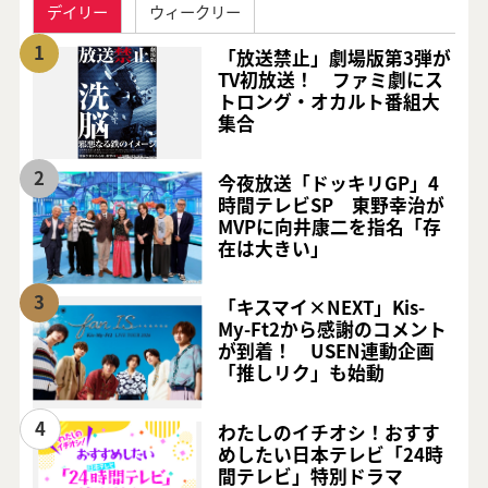
デイリー
ウィークリー
1
「放送禁止」劇場版第3弾が
TV初放送！ ファミ劇にス
トロング・オカルト番組大
集合
2
今夜放送「ドッキリGP」4
時間テレビSP 東野幸治が
MVPに向井康二を指名「存
在は大きい」
3
「キスマイ×NEXT」Kis-
My-Ft2から感謝のコメント
が到着！ USEN連動企画
「推しリク」も始動
4
わたしのイチオシ！おすす
めしたい日本テレビ「24時
間テレビ」特別ドラマ