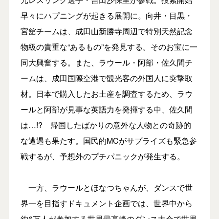
早々にハプニングが起きる展開に。向井・目黒・
宮舘チームは、成田山新勝寺周辺で特別天然記念
物級の貴重な“あるもの”を発見する。そのお宝に一
同大興奮する。また、ラウール・阿部・佐久間チ
ームは、成田国際空港で観光客の外国人に突撃取
材。日本で購入したお土産を調査するため、ラウ
ールと阿部が見事な英語力を発揮する中、佐久間
は…!? 帰国したばかりの意外な人物との奇跡的
な遭遇も果たす。国民的MCがサプライズも緊急参
戦するが、予想外のプチパニックが発生する。
一方、ラウールとほなつちゃんが、ダンスで世
界一を目指すドキュメント企画では、世界中から
約6万人が参加する世界最高峰のダンス大会で世界