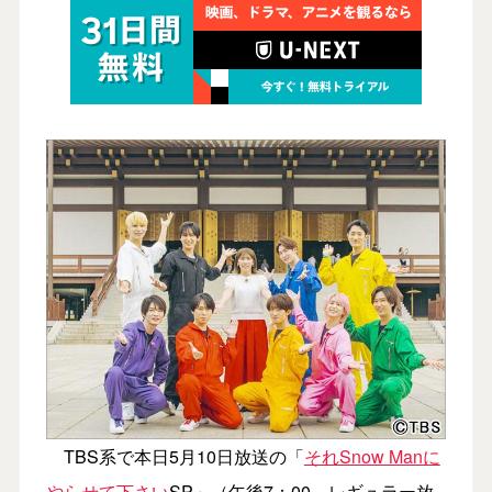
TBS系で本日5月10日放送の「
それSnow Manに
やらせて下さい
SP」（午後7：00、レギュラー放