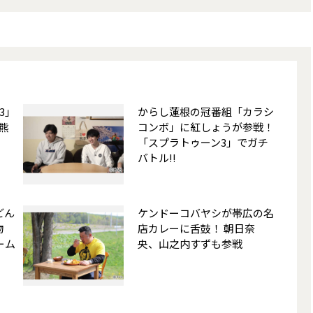
3」
からし蓮根の冠番組「カラシ
熊
コンボ」に紅しょうが参戦！
「スプラトゥーン3」でガチ
バトル!!
どん
ケンドーコバヤシが帯広の名
物
店カレーに舌鼓！ 朝日奈
ーム
央、山之内すずも参戦