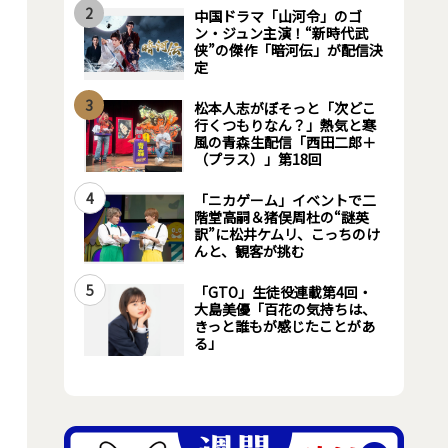
2
中国ドラマ「山河令」のゴ
ン・ジュン主演！“新時代武
侠”の傑作「暗河伝」が配信決
定
3
松本人志がぼそっと「次どこ
行くつもりなん？」熱気と寒
風の青森生配信「西田二郎＋
（プラス）」第18回
4
「ニカゲーム」イベントで二
階堂高嗣＆猪俣周杜の“謎英
訳”に松井ケムリ、こっちのけ
んと、観客が挑む
5
「GTO」生徒役連載第4回・
大島美優「百花の気持ちは、
きっと誰もが感じたことがあ
る」