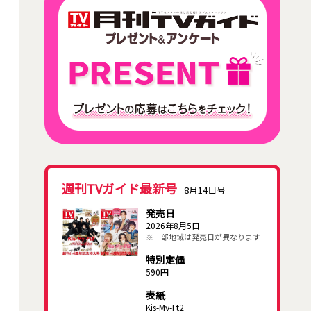
週刊TVガイド最新号
8月14日号
発売日
2026年8月5日
※一部地域は発売日が異なります
特別定価
590円
表紙
Kis-My-Ft2