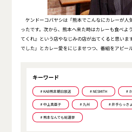
ケンドーコバヤシは「熊本でこんなにカレーが人気
ったです。次から、熊本へ来た時はカレーも食べよ
てくれ』という店やなじみの店が出てくると思いま
でした」とカレー愛をにじませつつ、番組をアピー
キーワード
# KAB熊本朝日放送
# NESMITH
# 
# 中上真亜子
# 九州
# 井手らっき
# 熊本なんでも総選挙