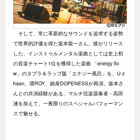
そして、常に革新的なサウンドを追求する姿勢
で世界的評価を得た坂本龍一さん。彼がリリース
した、インストゥルメンタル楽曲としては史上初
の音楽チャート1位を獲得した楽曲 「energy flo
w」のタブラ＆ラップ版「エナジー風呂」を、U-z
haan、環ROY、鎮座DOPENESSが再演。坂本さ
んとの共演経験がある、マルチ弦楽器奏者・高田
漣を加えて、一夜限りのスペシャルパフォーマン
スで魅せる。