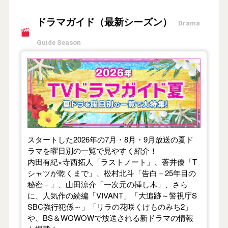
ドラマガイド（最新シーズン）
Drama
Guide Season
【2026年夏】TVドラマガイド
スタートした2026年の7月・8月・9月放送の夏ド
ラマを曜日別の一覧で見やすく紹介！
内田有紀×寺西拓人「ラストノート」、蒼井優「T
シャツが乾くまで」、松村北斗「告白－25年目の
秘密－」、山田涼介「一次元の挿し木」、さら
に、人気作の続編「VIVANT」「大追跡～警視庁S
SBC強行犯係～」「リラの花咲くけものみち2」
や、BS＆WOWOWで放送される新ドラマの情報