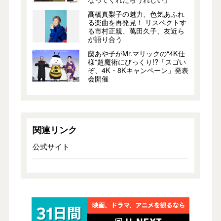
髙橋真梨子の魅力、色気あふれ
る楽曲を再発見！ リスペクトす
る市村正親、萬田久子、友近ら
が語り合う
藤あや子がMr.マリックの“4K仕
様”超魔術にびっくり!?「スゴい
ぞ、4K・8Kキャンペーン」発表
会開催
関連リンク
公式サイト