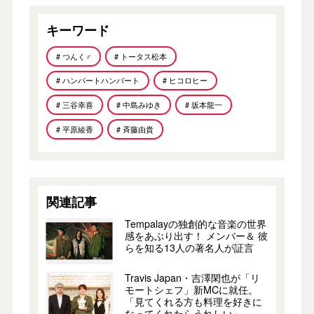
キーワード
# つんく♂
# トータス松本
# ハンバートハンバート
# ヒコロヒー
# 三谷幸喜
# 中島みゆき
# 坂本龍一
# 平原綾香
# 斉藤由貴
関連記事
Tempalayの独創的な音楽の世界
感をあぶり出す！ メンバー＆ 彼
らを知る13人の著名人が証言
Travis Japan・吉澤閑也が「リ
モートシェフ」新MCに就任。
「見てくれる方も料理を好きに
なってくれたらうれしい」