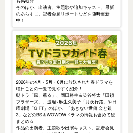
も掲載☆
そのほか、出演者、主題歌や追加キャスト、最新
のあらすじ、記者会見リポートなどを随時更新
中！
【2026年春】TVドラマガイド
2026年の4月・5月・6月に放送された春ドラマを
曜日ごとの一覧で見やすく紹介！
朝ドラ「風、薫る」、岡田将生＆染谷将太「田鎖
ブラザーズ」、波瑠×麻生久美子「月夜行路」や日
曜劇場「GIFT」のほか、「あきない世傳 金と銀
3」などのBS＆WOWOWドラマの情報も含めて総
まとめ☆
作品の出演者、主題歌や出演キャスト、記者会見