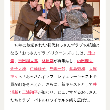
18年に放送された“初代おっさんずラブ”の続編と
なる「おっさんずラブ-リターンズ-」には、
田中
圭
、
吉田鋼太郎
、
林遣都
が再集結し、
内田理央
、
金子大地
、
伊藤修子
、
児嶋一哉
、
眞島秀和
、
大塚
寧々
ら「おっさんずラブ」レギュラーキャスト全
員が顔をそろえた。さらに、新キャストとして
井
浦新
と
三浦翔平
が加わり、ピュアすぎるおっさん
たちとラブ・バトルロワイヤルを繰り広げた。