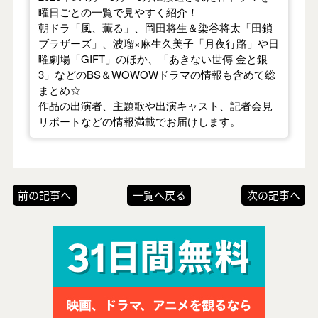
曜日ごとの一覧で見やすく紹介！
朝ドラ「風、薫る」、岡田将生＆染谷将太「田鎖
ブラザーズ」、波瑠×麻生久美子「月夜行路」や日
曜劇場「GIFT」のほか、「あきない世傳 金と銀
3」などのBS＆WOWOWドラマの情報も含めて総
まとめ☆
作品の出演者、主題歌や出演キャスト、記者会見
リポートなどの情報満載でお届けします。
前の記事へ
一覧へ戻る
次の記事へ