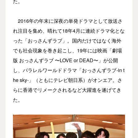
た。
2016年の年末に深夜の単発ドラマとして放送さ
れ注目を集め、晴れて18年4月に連続ドラマ化とな
った「おっさんずラブ」。国内だけではなく海外
でも社会現象を巻き起こし、19年には映画「劇場
版 おっさんずラブ 〜LOVE or DEAD〜」が公開
し、パラレルワールドドラマ「おっさんずラブ-in t
he sky-」（ともにテレビ朝日系）がオンエア。さ
らに香港でリメークされるなど大躍進を遂げてき
た。