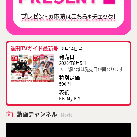
週刊TVガイド最新号
8月14日号
発売日
2026年8月5日
※一部地域は発売日が異なります
特別定価
590円
表紙
Kis-My-Ft2
動画チャンネル
Movie