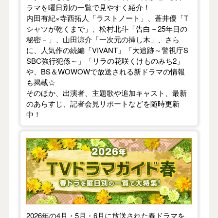
ラマを曜日別の一覧で見やすく紹介！
内田有紀×寺西拓人「ラストノート」、蒼井優「T
シャツが乾くまで」、松村北斗「告白－25年目の
秘密－」、山田涼介「一次元の挿し木」、さら
に、人気作の続編「VIVANT」「大追跡～警視庁S
SBC強行犯係～」「リラの花咲くけものみち2」
や、BS＆WOWOWで放送される新ドラマの情報
も掲載☆
そのほか、出演者、主題歌や追加キャスト、最新
のあらすじ、記者会見リポートなどを随時更新
中！
【2026年春】TVドラマガイド
2026年の4月・5月・6月に放送された春ドラマを