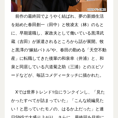
前作の最終回でようやく結ばれ、夢の新婚生活
を始めた春田創一（田中）と牧凌太（林）のもと
に、早期退職し、家政夫として働いている黒澤武
蔵（吉田）が派遣されるところから話が展開。牧
と黒澤の“嫁姑バトル”や、春田の勤める「天空不動
産」に転職してきた後輩の和泉幸（井浦）と、和
泉と同居している六道菊之助（三浦）とのエピソ
ードなどが、毎話コメディータッチに描かれた。
Xでは世界トレンド1位にランクインし、「見た
かったすべてが詰まっていた」「こんな続編見た
い！と思っていたモノの、はるか上だった」と連
日SNSで大盛り上がり。さらに、最終回を目前に