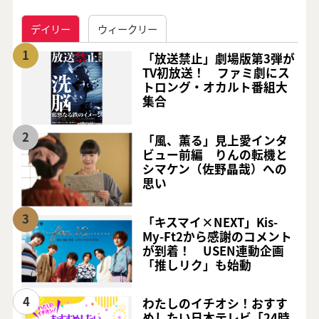
デイリー
ウィークリー
1
「放送禁止」劇場版第3弾が
TV初放送！ ファミ劇にス
トロング・オカルト番組大
集合
2
「風、薫る」見上愛インタ
ビュー前編 りんの転機と
シマケン（佐野晶哉）への
思い
3
「キスマイ×NEXT」Kis-
My-Ft2から感謝のコメント
が到着！ USEN連動企画
「推しリク」も始動
4
わたしのイチオシ！おすす
めしたい日本テレビ「24時