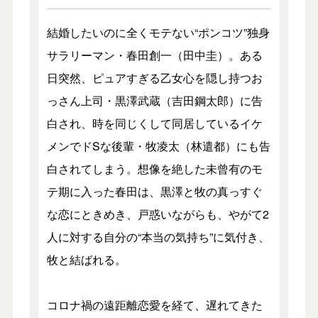
結婚したいのに全くモテない“ポンコツ”独身
サラリーマン・春田創一（田中圭）。ある
日突然、ピュアすぎる乙女心を隠し持つお
っさん上司・黒澤武蔵（吉田鋼太郎）に告
白され、時を同じくして同居しているイケ
メンでドSな後輩・牧凌太（林遣都）にも告
白されてしまう。想像を絶した未曾有のモ
テ期に入った春田は、黒澤と牧の真っすぐ
な恋にときめき、戸惑いながらも、やがて2
人に対する自分の“本当の気持ち”に気付き、
牧と結ばれる。
コロナ禍の遠距離恋愛を経て、遅れてきた