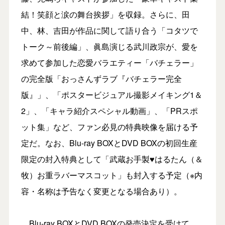
結！笑顔と涙の舞台挨拶」を収録。さらに、田
中、林、吉田が作品に関して語り合う「コタツで
トーク～前後編」、眞島演じる武川政宗が、愛を
求めて参加した恋愛バラエティー「バチェラー」
の完全版「おっさんずラブ『バチェラー完全
版』」、「ポスタービジュアル撮影メイキング1＆
2」、「キャラ紹介スペシャル動画」、「PRスポ
ット集」など、ファン必見の特典映像を届ける予
定だ。なお、Blu-ray BOXとDVD BOXの初回生産
限定の封入特典として「武蔵お手製♥はるたん（＆
牧）お重ラバーマスコット」も封入する予定（※内
容・名称は予告なく変更となる場合あり）。
Blu-ray BOXとDVD BOXの発売決定を受けて、