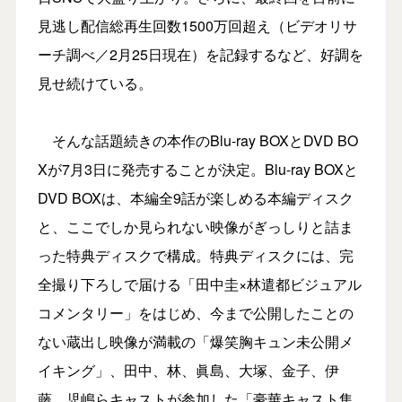
見逃し配信総再生回数1500万回超え（ビデオリサ
ーチ調べ／2月25日現在）を記録するなど、好調を
見せ続けている。
そんな話題続きの本作のBlu-ray BOXとDVD BO
Xが7月3日に発売することが決定。Blu-ray BOXと
DVD BOXは、本編全9話が楽しめる本編ディスク
と、ここでしか見られない映像がぎっしりと詰ま
った特典ディスクで構成。特典ディスクには、完
全撮り下ろしで届ける「田中圭×林遣都ビジュアル
コメンタリー」をはじめ、今まで公開したことの
ない蔵出し映像が満載の「爆笑胸キュン未公開メ
イキング」、田中、林、眞島、大塚、金子、伊
藤、児嶋らキャストが参加した「豪華キャスト集