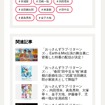
# 井浦新
# 児嶋一哉
# 内田理央
# 吉田鋼太郎
# 林遣都
# 田中圭
# 眞島秀和
# 金子大地
関連記事
「おっさんずラブ-リターン
ズ-」Earth＆Mix出演の舞台裏に
密着した特番の配信が決定！
「おっさんずラブ-リターン
ズ-」、“春田”田中圭＆“牧”林遣
都の新婚生活に“武蔵”吉田鋼太
郎が家政夫として降臨!?
「おっさんずラブ-リターン
ズ-」内田理央、眞島秀和、大塚
寧々、金子大地、伊藤修子、児
嶋一哉が全員続投！
「おっさんずラブ-リターン