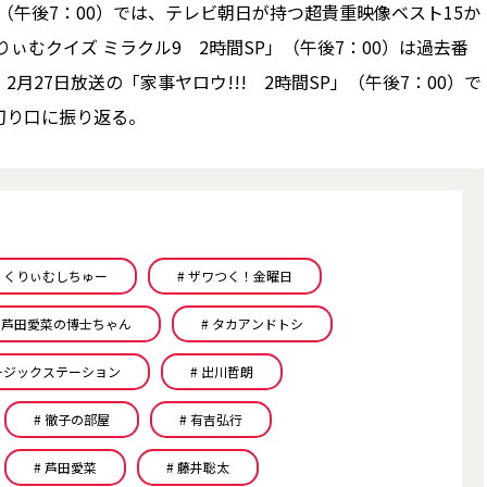
」（午後7：00）では、テレビ朝日が持つ超貴重映像ベスト15か
ぃむクイズ ミラクル9 2時間SP」（午後7：00）は過去番
27日放送の「家事ヤロウ!!! 2時間SP」（午後7：00）で
切り口に振り返る。
# くりぃむしちゅー
# ザワつく！金曜日
＆芦田愛菜の博士ちゃん
# タカアンドトシ
ュージックステーション
# 出川哲朗
# 徹子の部屋
# 有吉弘行
# 芦田愛菜
# 藤井聡太