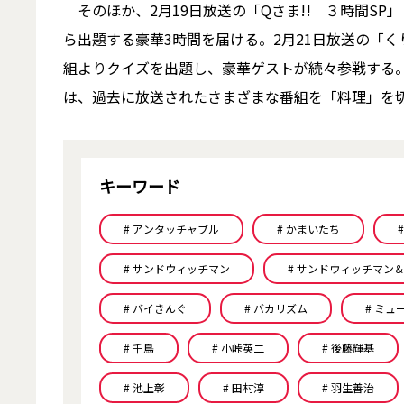
そのほか、2月19日放送の「Qさま!! ３時間SP
ら出題する豪華3時間を届ける。2月21日放送の「くり
組よりクイズを出題し、豪華ゲストが続々参戦する。2月
は、過去に放送されたさまざまな番組を「料理」を
キーワード
# アンタッチャブル
# かまいたち
# サンドウィッチマン
# サンドウィッチマン
# バイきんぐ
# バカリズム
# ミ
# 千鳥
# 小峠英二
# 後藤輝基
# 池上彰
# 田村淳
# 羽生善治