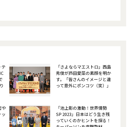
…テ
「さよならマエストロ」西島
C
秀俊が芦田愛菜の素顔を明か
で
す。「皆さんのイメージと違
り
って意外にポンコツ（笑）」
密や
「池上彰の激動！世界情勢
ォッ
SP 2023」日本はどう生き残
っていくのかヒントを探る！
キーパーソンを直撃取材