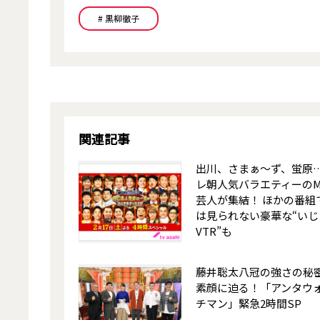
# 黒柳徹子
関連記事
出川、さまぁ～ず、蛍原
レ朝人気バラエティーのM
芸人が集結！ ほかの番組
は見られない豪華な“いじ
VTR”も
藤井聡太八冠の強さの秘
素顔に迫る！「アンタウ
チマン」緊急2時間SP