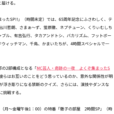
と届ける。
ったSP!!」（時間未定）では、65周年記念にふさわしく、テ
出川哲朗、さまぁ～ず、蛍原徹、ネプチューン、くりぃむしち
ャブル、有吉弘行、タカアンドトシ、バカリズム、フットボー
ドウィッチマン、千鳥、かまいたちが、4時間スペシャルで一
部の2部構成となる「
MC芸人・奇跡の一夜 よくぞ集まったS
。彼らはお互いのことをどう思っているのか、意外な関係性が明
トが浮き彫りになる禁断のクイズ、さらには、演技やダンスな
に挑戦する。
（月～金曜午後1：00）の特番「徹子の部屋 2時間SP」（時