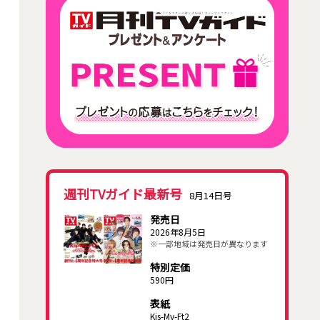
週刊TVガイド最新号
8月14日号
発売日
2026年8月5日
※一部地域は発売日が異なります
特別定価
590円
表紙
Kis-My-Ft2