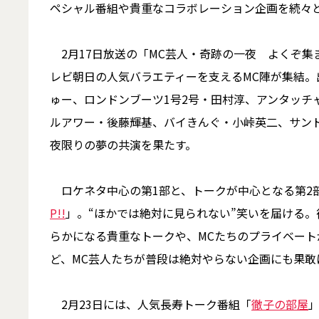
ペシャル番組や貴重なコラボレーション企画を続々
2月17日放送の「MC芸人・奇跡の一夜 よくぞ集ま
レビ朝日の人気バラエティーを支えるMC陣が集結。
ゅー、ロンドンブーツ1号2号・田村淳、アンタッチ
ルアワー・後藤輝基、バイきんぐ・小峠英二、サン
夜限りの夢の共演を果たす。
ロケネタ中心の第1部と、トークが中心となる第2
P!!
」。“ほかでは絶対に見られない”笑いを届ける
らかになる貴重なトークや、MCたちのプライベー
ど、MC芸人たちが普段は絶対やらない企画にも果敢
2月23日には、人気長寿トーク番組「
徹子の部屋
」