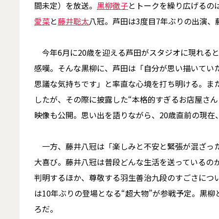
間未定）を放送。
黒柳徹子
とトークを繰り広げるの
愛菜
と
藤井聡太
八冠。芦田は3度目7年ぶりの出演、
今年6月に20歳を迎える芦田がスタジオに現れる
感嘆。そんな黒柳に、芦田は「自分が思い描いていた
思議な気持ちです」と率直な心境を打ち明ける。ま
したが、その際に披露した“本格的すぎるお店屋さん
映像も公開。思い出を語りながら、20歳直前の現在
一方、藤井八冠は「楽しみと不安と緊張が混ざった
大喜び。藤井八冠は普段どんな生活を送っているの
判明するほか、尊敬する羽生善治九段のすごさにつ
は10年ぶりの登場となる“超大物”が参戦予定。黒
ろだ。