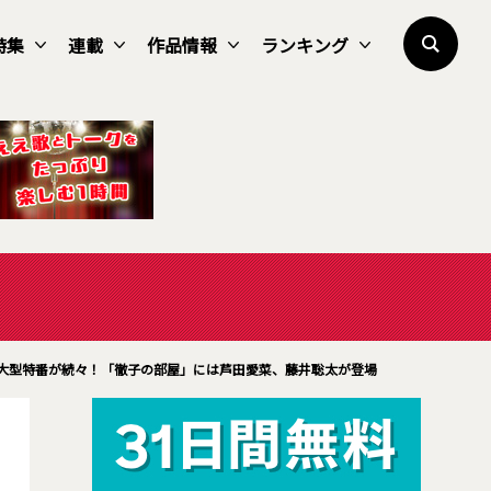
特集
連載
作品情報
ランキング
ボ＆大型特番が続々！「徹子の部屋」には芦田愛菜、藤井聡太が登場