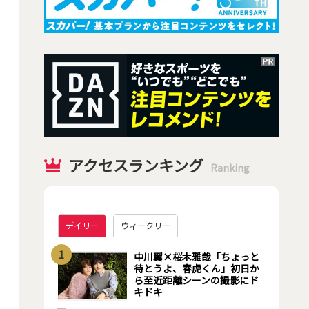
アクセスランキング
Ranking
デイリー
ウィークリー
1
中川翼×桜木雅哉「ちょっと
待とうよ、春虎くん」初日か
ら至近距離シーンの撮影にド
キドキ