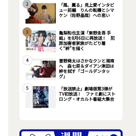
2
「風、薫る」見上愛インタビ
ュー前編 りんの転機とシマ
ケン（佐野晶哉）への思い
3
亀梨和也主演「東野圭吾 手
紙」を8月6日に再放送！ 犯
罪加害者家族がたどり着
く“絆”を描く
4
曽野舜太はさかなクンと湘南
へ 森七菜＆ダイアン津田は
絆を試す「ゴールデンタッ
グ」
5
「放送禁止」劇場版第3弾が
TV初放送！ ファミ劇にスト
ロング・オカルト番組大集合