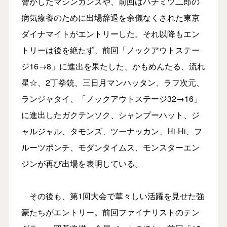
脅かしたマシンガンズや、前回はハチミツ二郎の
病気療養のために出場辞退を余儀なくされた東京
ダイナマイトがエントリーした。それ以降もエン
トリーは後を絶たず、前回「ノックアウトステー
ジ16→8」に進出を果たした、かもめんたる、流れ
星☆、2丁拳銃、三日月マンハッタン、ラフ次元、
ランジャタイ、「ノックアウトステージ32→16」
に進出したガクテンソク、シャンプーハット、ジ
ャルジャル、タモンズ、ツーナッカン、Hi-Hi、フ
ルーツポンチ、モダンタイムス、モンスターエン
ジンが再び出場を表明している。
その後も、第1回大会で華々しい活躍を見せた強
豪たちがエントリー。前回ファイナリストのテン