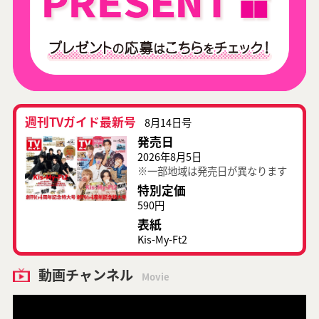
週刊TVガイド最新号
8月14日号
発売日
2026年8月5日
※一部地域は発売日が異なります
特別定価
590円
表紙
Kis-My-Ft2
動画チャンネル
Movie