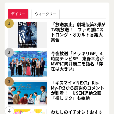
デイリー
ウィークリー
1
「放送禁止」劇場版第3弾が
TV初放送！ ファミ劇にス
トロング・オカルト番組大
集合
2
今夜放送「ドッキリGP」4
時間テレビSP 東野幸治が
MVPに向井康二を指名「存
在は大きい」
3
「キスマイ×NEXT」Kis-
My-Ft2から感謝のコメント
が到着！ USEN連動企画
「推しリク」も始動
4
わたしのイチオシ！おすす