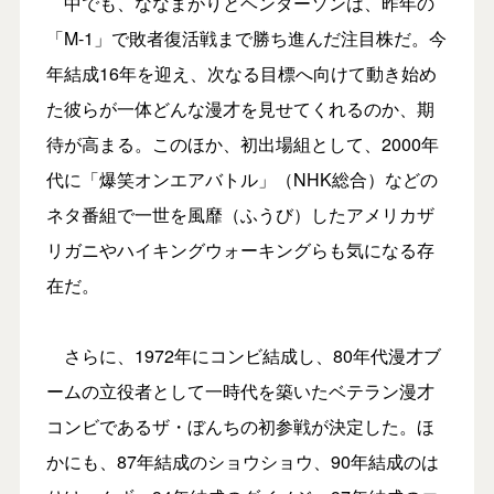
中でも、ななまがりとヘンダーソンは、昨年の
「M-1」で敗者復活戦まで勝ち進んだ注目株だ。今
年結成16年を迎え、次なる目標へ向けて動き始め
た彼らが一体どんな漫才を見せてくれるのか、期
待が高まる。このほか、初出場組として、2000年
代に「爆笑オンエアバトル」（NHK総合）などの
ネタ番組で一世を風靡（ふうび）したアメリカザ
リガニやハイキングウォーキングらも気になる存
在だ。
さらに、1972年にコンビ結成し、80年代漫才ブ
ームの立役者として一時代を築いたベテラン漫才
コンビであるザ・ぼんちの初参戦が決定した。ほ
かにも、87年結成のショウショウ、90年結成のは