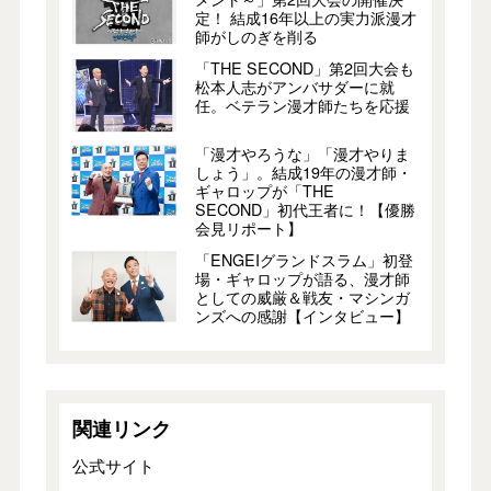
定！ 結成16年以上の実力派漫才
師がしのぎを削る
「THE SECOND」第2回大会も
松本人志がアンバサダーに就
任。ベテラン漫才師たちを応援
「漫才やろうな」「漫才やりま
しょう」。結成19年の漫才師・
ギャロップが「THE
SECOND」初代王者に！【優勝
会見リポート】
「ENGEIグランドスラム」初登
場・ギャロップが語る、漫才師
としての威厳＆戦友・マシンガ
ンズへの感謝【インタビュー】
関連リンク
公式サイト