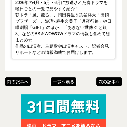
2026年の4月・5月・6月に放送された春ドラマを
曜日ごとの一覧で見やすく紹介！
朝ドラ「風、薫る」、岡田将生＆染谷将太「田鎖
ブラザーズ」、波瑠×麻生久美子「月夜行路」や日
曜劇場「GIFT」のほか、「あきない世傳 金と銀
3」などのBS＆WOWOWドラマの情報も含めて総
まとめ☆
作品の出演者、主題歌や出演キャスト、記者会見
リポートなどの情報満載でお届けします。
前の記事へ
一覧へ戻る
次の記事へ