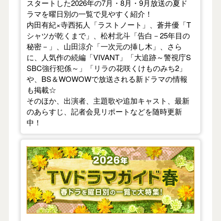
スタートした2026年の7月・8月・9月放送の夏ド
ラマを曜日別の一覧で見やすく紹介！
内田有紀×寺西拓人「ラストノート」、蒼井優「T
シャツが乾くまで」、松村北斗「告白－25年目の
秘密－」、山田涼介「一次元の挿し木」、さら
に、人気作の続編「VIVANT」「大追跡～警視庁S
SBC強行犯係～」「リラの花咲くけものみち2」
や、BS＆WOWOWで放送される新ドラマの情報
も掲載☆
そのほか、出演者、主題歌や追加キャスト、最新
のあらすじ、記者会見リポートなどを随時更新
中！
【2026年春】TVドラマガイド