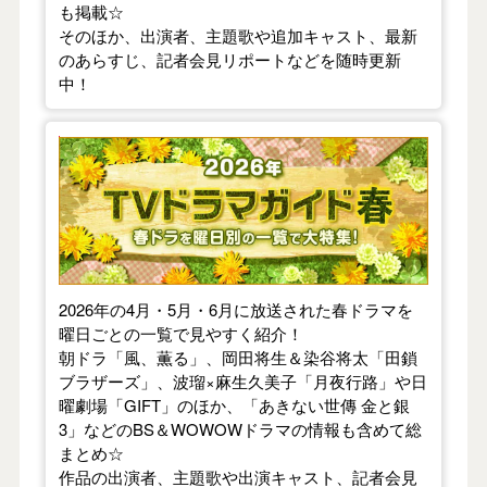
も掲載☆
そのほか、出演者、主題歌や追加キャスト、最新
のあらすじ、記者会見リポートなどを随時更新
中！
【2026年春】TVドラマガイド
2026年の4月・5月・6月に放送された春ドラマを
曜日ごとの一覧で見やすく紹介！
朝ドラ「風、薫る」、岡田将生＆染谷将太「田鎖
ブラザーズ」、波瑠×麻生久美子「月夜行路」や日
曜劇場「GIFT」のほか、「あきない世傳 金と銀
3」などのBS＆WOWOWドラマの情報も含めて総
まとめ☆
作品の出演者、主題歌や出演キャスト、記者会見