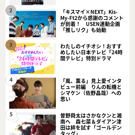
2
「キスマイ×NEXT」Kis-
My-Ft2から感謝のコメント
が到着！ USEN連動企画
「推しリク」も始動
3
わたしのイチオシ！おすす
めしたい日本テレビ「24時
間テレビ」特別ドラマ
4
「風、薫る」見上愛インタ
ビュー前編 りんの転機と
シマケン（佐野晶哉）への
思い
5
曽野舜太はさかなクンと湘
南へ 森七菜＆ダイアン津
田は絆を試す「ゴールデン
タッグ」