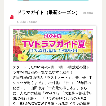
ドラマガイド（最新シーズン）
Drama
Guide Season
【2026年夏】TVドラマガイド
スタートした2026年の7月・8月・9月放送の夏ド
ラマを曜日別の一覧で見やすく紹介！
内田有紀×寺西拓人「ラストノート」、蒼井優「T
シャツが乾くまで」、松村北斗「告白－25年目の
秘密－」、山田涼介「一次元の挿し木」、さら
に、人気作の続編「VIVANT」「大追跡～警視庁S
SBC強行犯係～」「リラの花咲くけものみち2」
や、BS＆WOWOWで放送される新ドラマの情報