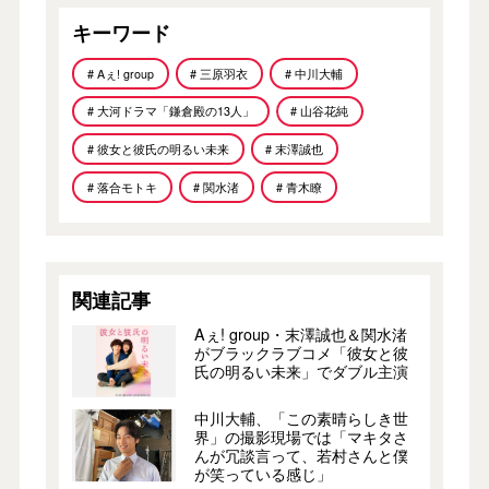
キーワード
# Aぇ! group
# 三原羽衣
# 中川大輔
# 大河ドラマ「鎌倉殿の13人」
# 山谷花純
# 彼女と彼氏の明るい未来
# 末澤誠也
# 落合モトキ
# 関水渚
# 青木瞭
関連記事
Aぇ! group・末澤誠也＆関水渚
がブラックラブコメ「彼女と彼
氏の明るい未来」でダブル主演
中川大輔、「この素晴らしき世
界」の撮影現場では「マキタさ
んが冗談言って、若村さんと僕
が笑っている感じ」