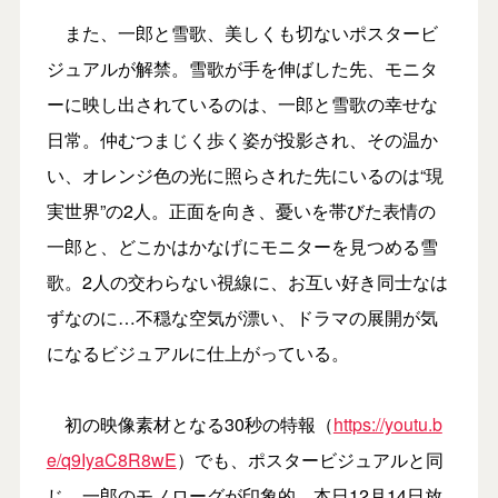
また、一郎と雪歌、美しくも切ないポスタービ
ジュアルが解禁。雪歌が手を伸ばした先、モニタ
ーに映し出されているのは、一郎と雪歌の幸せな
日常。仲むつまじく歩く姿が投影され、その温か
い、オレンジ色の光に照らされた先にいるのは“現
実世界”の2人。正面を向き、憂いを帯びた表情の
一郎と、どこかはかなげにモニターを見つめる雪
歌。2人の交わらない視線に、お互い好き同士なは
ずなのに…不穏な空気が漂い、ドラマの展開が気
になるビジュアルに仕上がっている。
初の映像素材となる30秒の特報（
https://youtu.b
e/q9IyaC8R8wE
）でも、ポスタービジュアルと同
じ、一郎のモノローグが印象的。本日12月14日放