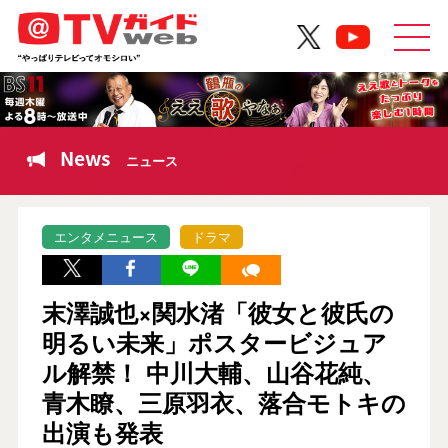
News
ニュース
エンタメニュース
ドラマ
末澤誠也×関水渚「彼女と彼氏の
明るい未来」ポスタービジュア
ル解禁！ 中川大輔、山谷花純、
青木瞭、三原羽衣、落合モトキの
出演も発表