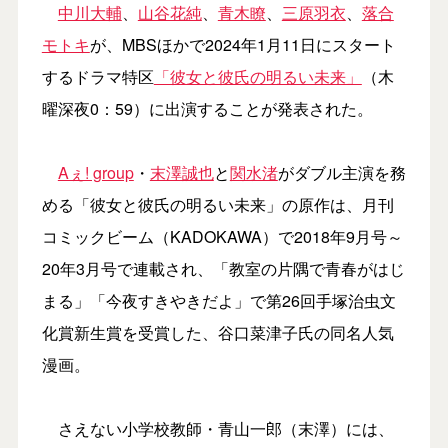
中川大輔
、
山谷花純
、
青木瞭
、
三原羽衣
、
落合
モトキ
が、MBSほかで2024年1月11日にスタート
するドラマ特区
「彼女と彼氏の明るい未来」
（木
曜深夜0：59）に出演することが発表された。
Aぇ! group
・
末澤誠也
と
関水渚
がダブル主演を務
める「彼女と彼氏の明るい未来」の原作は、月刊
コミックビーム（KADOKAWA）で2018年9月号～
20年3月号で連載され、「教室の片隅で⻘春がはじ
まる」「今夜すきやきだよ」で第26回手塚治虫文
化賞新生賞を受賞した、谷口菜津子氏の同名人気
漫画。
さえない小学校教師・青山一郎（末澤）には、