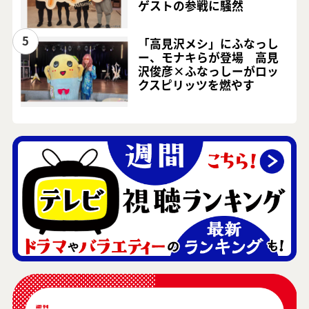
ゲストの参戦に騒然
5
「高見沢メシ」にふなっし
ー、モナキらが登場 高見
沢俊彦×ふなっしーがロッ
クスピリッツを燃やす