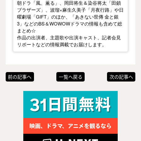
朝ドラ「風、薫る」、岡田将生＆染谷将太「田鎖
ブラザーズ」、波瑠×麻生久美子「月夜行路」や日
曜劇場「GIFT」のほか、「あきない世傳 金と銀
3」などのBS＆WOWOWドラマの情報も含めて総
まとめ☆
作品の出演者、主題歌や出演キャスト、記者会見
リポートなどの情報満載でお届けします。
前の記事へ
一覧へ戻る
次の記事へ