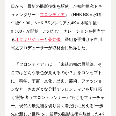
日から、最新の撮影技術を駆使した知的探究ドキ
ュメンタリー「
フロンティア
」（NHK BS＝水曜
午後9：00、NHK BSプレミアム4K＝木曜午後1
0：00）が開始。このたび、ナレーションを担当す
る
オダギリジョー
と
蒼井優
、番組を手掛ける白川
裕之プロデューサーが取材会に出席した。
「フロンティア」は、「未踏の知の最前線、そ
こではどんな景色が見えるのか？」をコンセプト
に、科学、宇宙、文化、歴史、芸術、ファッショ
ンなど、さまざまな分野でフロンティアを切り拓
く“開拓者（フロントランナー）”たちをフィーチャ
ー。現代の最先端を切り開く者だけに見える“一歩
先の新しい世界”を、最新の撮影技術を駆使した4K