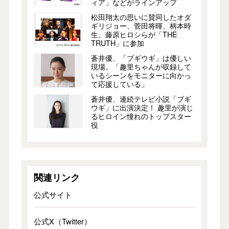
ィア」などがラインアップ
松田翔太の思いに賛同したオダ
ギリジョー、菅田将暉、柄本時
生、藤原ヒロシらが「THE
TRUTH」に参加
蒼井優、「ブギウギ」は優しい
現場。「趣里ちゃんが収録して
いるシーンをモニターに向かっ
て応援している」
蒼井優、連続テレビ小説「ブギ
ウギ」に出演決定！ 趣里が演じ
るヒロイン憧れのトップスター
役
関連リンク
公式サイト
公式X（Twitter）