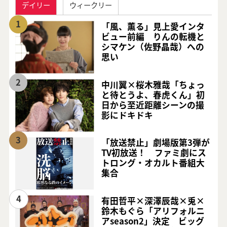
デイリー
ウィークリー
1
「風、薫る」見上愛インタ
ビュー前編 りんの転機と
シマケン（佐野晶哉）への
思い
2
中川翼×桜木雅哉「ちょっ
と待とうよ、春虎くん」初
日から至近距離シーンの撮
影にドキドキ
3
「放送禁止」劇場版第3弾が
TV初放送！ ファミ劇にス
トロング・オカルト番組大
集合
4
有田哲平×深澤辰哉×兎×
鈴木もぐら「アリフォルニ
アseason2」決定 ビッグ