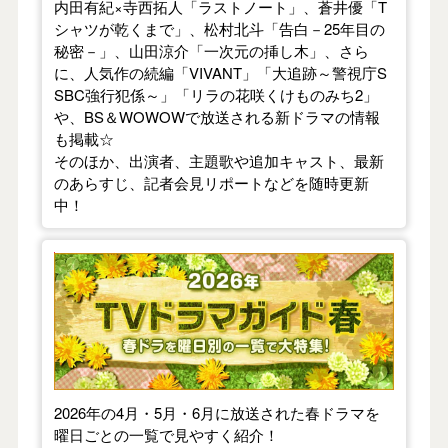
内田有紀×寺西拓人「ラストノート」、蒼井優「T
シャツが乾くまで」、松村北斗「告白－25年目の
秘密－」、山田涼介「一次元の挿し木」、さら
に、人気作の続編「VIVANT」「大追跡～警視庁S
SBC強行犯係～」「リラの花咲くけものみち2」
や、BS＆WOWOWで放送される新ドラマの情報
も掲載☆
そのほか、出演者、主題歌や追加キャスト、最新
のあらすじ、記者会見リポートなどを随時更新
中！
【2026年春】TVドラマガイド
2026年の4月・5月・6月に放送された春ドラマを
曜日ごとの一覧で見やすく紹介！