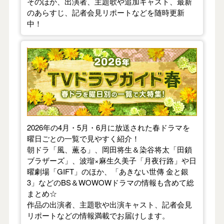
そのほか、出演者、主題歌や追加キャスト、最新
のあらすじ、記者会見リポートなどを随時更新
中！
【2026年春】TVドラマガイド
2026年の4月・5月・6月に放送された春ドラマを
曜日ごとの一覧で見やすく紹介！
朝ドラ「風、薫る」、岡田将生＆染谷将太「田鎖
ブラザーズ」、波瑠×麻生久美子「月夜行路」や日
曜劇場「GIFT」のほか、「あきない世傳 金と銀
3」などのBS＆WOWOWドラマの情報も含めて総
まとめ☆
作品の出演者、主題歌や出演キャスト、記者会見
リポートなどの情報満載でお届けします。