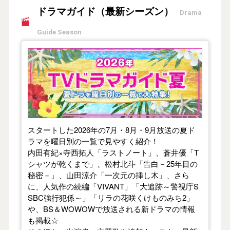
ドラマガイド（最新シーズン）
Drama
Guide Season
【2026年夏】TVドラマガイド
スタートした2026年の7月・8月・9月放送の夏ド
ラマを曜日別の一覧で見やすく紹介！
内田有紀×寺西拓人「ラストノート」、蒼井優「T
シャツが乾くまで」、松村北斗「告白－25年目の
秘密－」、山田涼介「一次元の挿し木」、さら
に、人気作の続編「VIVANT」「大追跡～警視庁S
SBC強行犯係～」「リラの花咲くけものみち2」
や、BS＆WOWOWで放送される新ドラマの情報
も掲載☆