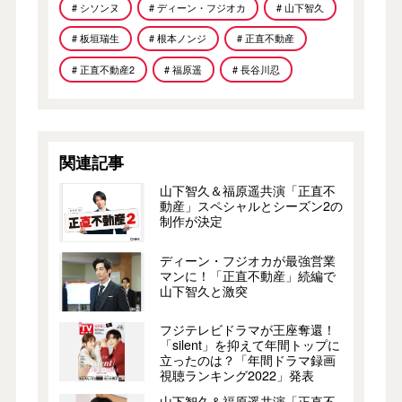
# シソンヌ
# ディーン・フジオカ
# 山下智久
# 板垣瑞生
# 根本ノンジ
# 正直不動産
# 正直不動産2
# 福原遥
# 長谷川忍
関連記事
山下智久＆福原遥共演「正直不
動産」スペシャルとシーズン2の
制作が決定
ディーン・フジオカが最強営業
マンに！「正直不動産」続編で
山下智久と激突
フジテレビドラマが王座奪還！
「silent」を抑えて年間トップに
立ったのは？「年間ドラマ録画
視聴ランキング2022」発表
山下智久＆福原遥共演「正直不