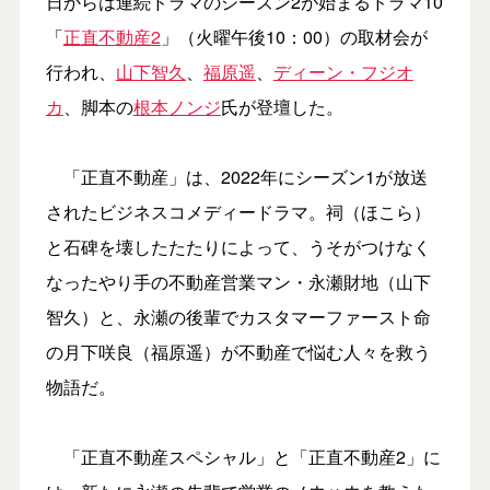
日からは連続ドラマのシーズン2が始まるドラマ10
「
正直不動産2
」（火曜午後10：00）の取材会が
行われ、
山下智久
、
福原遥
、
ディーン・フジオ
カ
、脚本の
根本ノンジ
氏が登壇した。
「正直不動産」は、2022年にシーズン1が放送
されたビジネスコメディードラマ。祠（ほこら）
と石碑を壊したたたりによって、うそがつけなく
なったやり手の不動産営業マン・永瀬財地（山下
智久）と、永瀬の後輩でカスタマーファースト命
の月下咲良（福原遥）が不動産で悩む人々を救う
物語だ。
「正直不動産スペシャル」と「正直不動産2」に