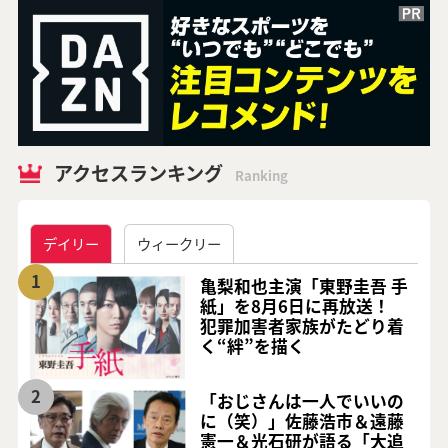
アクセスランキング
Ranking
デイリー
ウィークリー
1
亀梨和也主演「東野圭吾 手
紙」を8月6日に再放送！
犯罪加害者家族がたどり着
く“絆”を描く
2
「おじさんは一人でいいの
に（笑）」佐藤浩市＆遠藤
憲一＆光石研が語る「大追