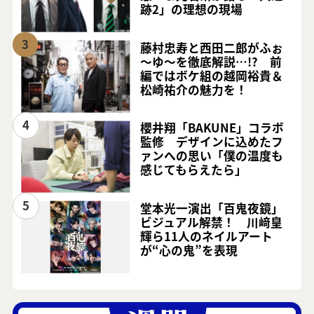
跡2」の理想の現場
3
藤村忠寿と西田二郎がふぉ
～ゆ～を徹底解説…!? 前
編ではボケ組の越岡裕貴＆
松崎祐介の魅力を！
4
櫻井翔「BAKUNE」コラボ
監修 デザインに込めたフ
ァンへの思い「僕の温度も
感じてもらえたら」
5
堂本光一演出「百鬼夜鏡」
ビジュアル解禁！ 川﨑皇
輝ら11人のネイルアート
が“心の鬼”を表現