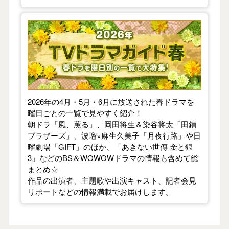
【2026年春】TVドラマガイド
2026年の4月・5月・6月に放送された春ドラマを
曜日ごとの一覧で見やすく紹介！
朝ドラ「風、薫る」、岡田将生＆染谷将太「田鎖
ブラザーズ」、波瑠×麻生久美子「月夜行路」や日
曜劇場「GIFT」のほか、「あきない世傳 金と銀
3」などのBS＆WOWOWドラマの情報も含めて総
まとめ☆
作品の出演者、主題歌や出演キャスト、記者会見
リポートなどの情報満載でお届けします。