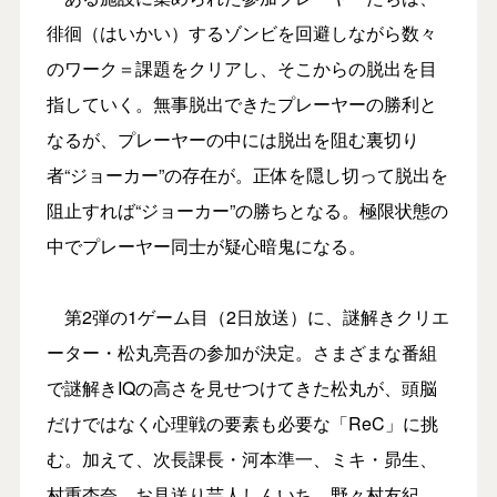
徘徊（はいかい）するゾンビを回避しながら数々
のワーク＝課題をクリアし、そこからの脱出を目
指していく。無事脱出できたプレーヤーの勝利と
なるが、プレーヤーの中には脱出を阻む裏切り
者“ジョーカー”の存在が。正体を隠し切って脱出を
阻止すれば“ジョーカー”の勝ちとなる。極限状態の
中でプレーヤー同士が疑心暗鬼になる。
第2弾の1ゲーム目（2日放送）に、謎解きクリエ
ーター・松丸亮吾の参加が決定。さまざまな番組
で謎解きIQの高さを見せつけてきた松丸が、頭脳
だけではなく心理戦の要素も必要な「ReC」に挑
む。加えて、次長課長・河本準一、ミキ・昴生、
村重杏奈、お見送り芸人しんいち、野々村友紀