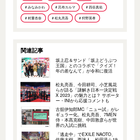
# みなみかわ
# 呂布カルマ
# 四谷真佑
# 村重杏奈
# 松丸亮吾
# 狩野英孝
関連記事
坂上忍＆サンド「坂上どうぶつ
王国」とのコラボで「クイズ！
年の差なんて」が令和に復活
松丸亮吾、今田耕司、小芝風花
らが語る「謎解き日本一決定戦
X 2023」の魅力とは？ サポータ
ー・INIから応援コメントも
古舘伊知郎MC「ニュー試」がレ
ギュラー化。松丸亮吾、7MEN
侍・本髙克樹、中田敦彦らが世
界の入試に挑戦
「逃走中」でEXILE NAOTO、
佐藤大樹、西洸人、松田迅ら19