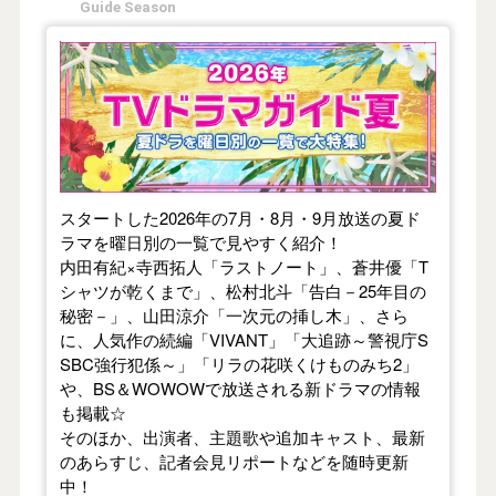
Guide Season
【2026年夏】TVドラマガイド
スタートした2026年の7月・8月・9月放送の夏ド
ラマを曜日別の一覧で見やすく紹介！
内田有紀×寺西拓人「ラストノート」、蒼井優「T
シャツが乾くまで」、松村北斗「告白－25年目の
秘密－」、山田涼介「一次元の挿し木」、さら
に、人気作の続編「VIVANT」「大追跡～警視庁S
SBC強行犯係～」「リラの花咲くけものみち2」
や、BS＆WOWOWで放送される新ドラマの情報
も掲載☆
そのほか、出演者、主題歌や追加キャスト、最新
のあらすじ、記者会見リポートなどを随時更新
中！