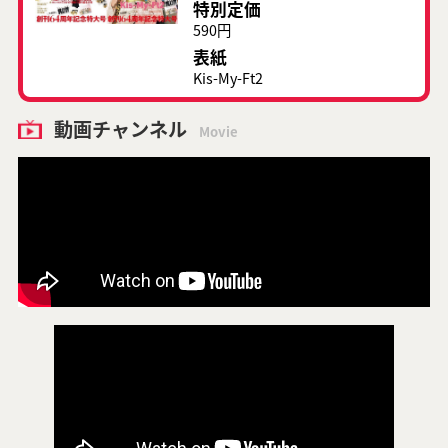
特別定価
590円
表紙
Kis-My-Ft2
動画チャンネル
Movie