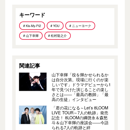
キーワード
# Kis-My-Ft2
# YOU
# ニューヨーク
# 山下幸輝
# 松村龍之介
関連記事
山下幸輝「役を輝かせられるか
は自分次第。現場に行くのが楽
しいです」ドラマデビューから1
年で見つけた演じることの楽し
さとは――「最高の教師」「最
高の生徒」インタビュー
「君の花になる～Let’s 8LOOM
LIVE TOUR～7人の軌跡」発売
記念！ 8LOOMの綱啓永＆森愁
斗＆山下幸輝の座談会――今語
られる7人の軌跡と絆