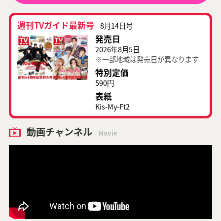
週刊TVガイド最新号
8月14日号
発売日
2026年8月5日
※一部地域は発売日が異なります
特別定価
590円
表紙
Kis-My-Ft2
動画チャンネル
Movie