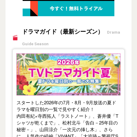
ドラマガイド（最新シーズン）
Drama
Guide Season
【2026年夏】TVドラマガイド
スタートした2026年の7月・8月・9月放送の夏ド
ラマを曜日別の一覧で見やすく紹介！
内田有紀×寺西拓人「ラストノート」、蒼井優「T
シャツが乾くまで」、松村北斗「告白－25年目の
秘密－」、山田涼介「一次元の挿し木」、さら
に、人気作の続編「VIVANT」「大追跡～警視庁S