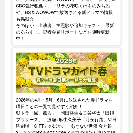
SBC強行犯係～」「リラの花咲くけものみち2」
や、BS＆WOWOWで放送される新ドラマの情報
も掲載☆
そのほか、出演者、主題歌や追加キャスト、最新
のあらすじ、記者会見リポートなどを随時更新
中！
【2026年春】TVドラマガイド
2026年の4月・5月・6月に放送された春ドラマを
曜日ごとの一覧で見やすく紹介！
朝ドラ「風、薫る」、岡田将生＆染谷将太「田鎖
ブラザーズ」、波瑠×麻生久美子「月夜行路」や日
曜劇場「GIFT」のほか、「あきない世傳 金と銀
3」などのBS＆WOWOWドラマの情報も含めて総