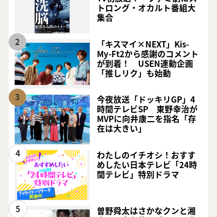
トロング・オカルト番組大
集合
2
「キスマイ×NEXT」Kis-
My-Ft2から感謝のコメント
が到着！ USEN連動企画
「推しリク」も始動
3
今夜放送「ドッキリGP」4
時間テレビSP 東野幸治が
MVPに向井康二を指名「存
在は大きい」
4
わたしのイチオシ！おすす
めしたい日本テレビ「24時
間テレビ」特別ドラマ
5
曽野舜太はさかなクンと湘