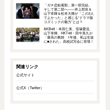
「ガチ恋粘着獣」第一部完結、
そして第二部へ――井上想良＆
山下幸輝＆松本大輝が「この3人
でよかった」と感じる“ドラマ版
コズミックの魅力”とは？
AKB48・本田仁美、窪塚愛流、
山下幸輝、HKT48・田中美久が
「最高の教師 1年後、私は生徒
に■された」高校試写会に登壇！
関連リンク
公式サイト
公式X（Twitter）