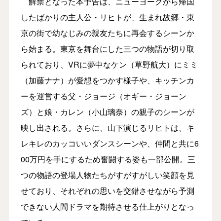
解禁となった本予告は、ニューヨークから帰国
したばかりの主人公・リヒトが、生まれ故郷・東
京の街で幼なじみの親友たちに再会するシーンか
ら始まる。東京を舞台にした三つの物語が切り取
られており、VRに夢中なケン（草野航大）にミミ
（加藤ナナ）が愛想をつかす様子や、キッチンカ
ーを運営する父・ジョージ（オギー・ジョーン
ズ）と娘・カレン（小山璃奈）の親子のシーンが
映し出される。さらに、山下演じるリヒトは、キ
レキレのカッコいいダンスシーンや、仲間と共に6
00万円を手にするため奮闘する姿も一部公開。三
つの物語の登場人物たちがすがすがしい笑顔を見
せており、それぞれの思いを交錯させながら予測
できない人間ドラマを期待させる仕上がりとなっ