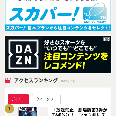
アクセスランキング
Ranking
デイリー
ウィークリー
1
「放送禁止」劇場版第3弾が
TV初放送！ ファミ劇にス