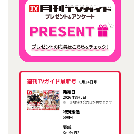
週刊TVガイド最新号
8月14日号
発売日
2026年8月5日
※一部地域は発売日が異なります
特別定価
590円
表紙
Kis-My-Ft2