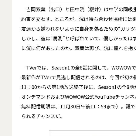
吉岡双葉（出口）と田中洸（櫻井）は中学の同級生
約束を交わす。ところが、洸は待ち合わせ場所には
友達から嫌われないように自身を偽るための“ガサツ
しかし、彼は“馬渕”と呼ばれていて、優しかったは
に洸に何があったのか。双葉は再び、洸に憧れを抱
TVerでは、Season1の全8話に関して、WOW
最新作がTVerで見逃し配信されるのは、今回が初の
11：00からの第1話放送終了後に、Season1の全
オンデマンドおよびWOWOW公式YouTubeチャ
無料配信期限は、11月30日午後11：59まで）。
られるチャンスだ。