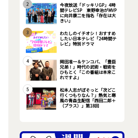
2
今夜放送「ドッキリGP」4時
間テレビSP 東野幸治がMVP
に向井康二を指名「存在は大
きい」
3
わたしのイチオシ！おすすめ
したい日本テレビ「24時間テ
レビ」特別ドラマ
4
岡田准一＆ケンコバ、「豊臣
兄弟！」時代の武術・戦術を
ひもとく「この番組は本来こ
れですよ」
5
松本人志がぼそっと「次どこ
行くつもりなん？」熱気と寒
風の青森生配信「西田二郎＋
（プラス）」第18回