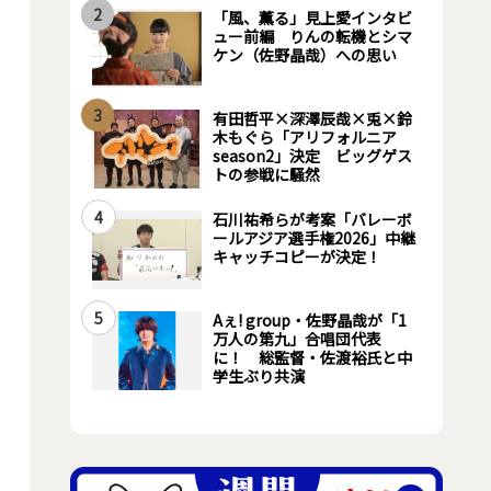
2
「風、薫る」見上愛インタビ
ュー前編 りんの転機とシマ
ケン（佐野晶哉）への思い
3
有田哲平×深澤辰哉×兎×鈴
木もぐら「アリフォルニア
season2」決定 ビッグゲス
トの参戦に騒然
4
石川祐希らが考案「バレーボ
ールアジア選手権2026」中継
キャッチコピーが決定！
5
Aぇ! group・佐野晶哉が「1
万人の第九」合唱団代表
に！ 総監督・佐渡裕氏と中
学生ぶり共演