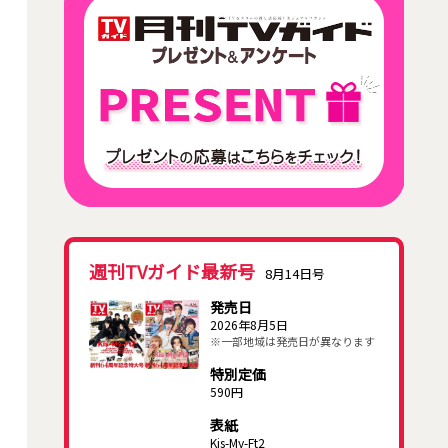
週刊TVガイド最新号
8月14日号
発売日
2026年8月5日
※一部地域は発売日が異なります
特別定価
590円
表紙
Kis-My-Ft2