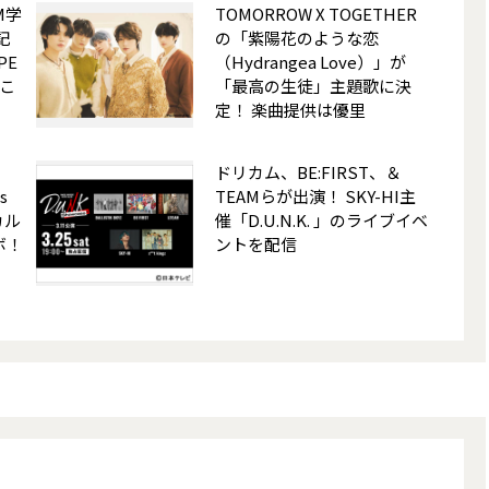
M学
TOMORROW X TOGETHER
記
の「紫陽花のような恋
PE
（Hydrangea Love）」が
こ
「最高の生徒」主題歌に決
定！ 楽曲提供は優里
ドリカム、BE:FIRST、＆
s
TEAMらが出演！ SKY-HI主
カル
催「D.U.N.K. 」のライブイベ
ボ！
ントを配信