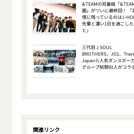
&TEAMの冠番組「&TEA
園」がついに最終回！ 「
憶に残っているのはJ-HO
先輩と濃い1日を過ごした
と」
三代目 J SOUL
BROTHERS、JO1、Travi
Japanら人気ダンスボー
グループ総勢91人がコラ
関連リンク