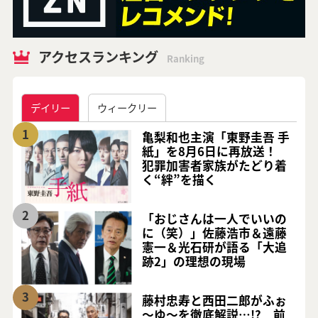
アクセスランキング
Ranking
デイリー
ウィークリー
1
亀梨和也主演「東野圭吾 手
紙」を8月6日に再放送！
犯罪加害者家族がたどり着
く“絆”を描く
2
「おじさんは一人でいいの
に（笑）」佐藤浩市＆遠藤
憲一＆光石研が語る「大追
跡2」の理想の現場
3
藤村忠寿と西田二郎がふぉ
～ゆ～を徹底解説…!? 前