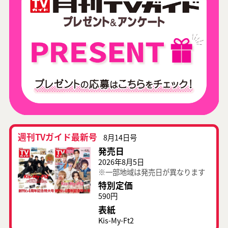
週刊TVガイド最新号
8月14日号
発売日
2026年8月5日
※一部地域は発売日が異なります
特別定価
590円
表紙
Kis-My-Ft2