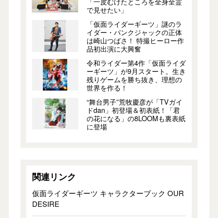
「一皮むけたところを全身全霊
で見せたい」
「仮面ライダーギーツ」謎のラ
イダー・パンクジャックの正体
は崎山つばさ！ 特撮ヒーロー作
品初出演に大興奮
令和ライダー第4作「仮面ライダ
ーギーツ」が9月スタート。生き
残りゲームを勝ち抜き、理想の
世界を作る！
“舞台男子”荒牧慶彦が「TVガイ
ドdan」初登場＆初表紙！「君
の花になる」の8LOOMも裏表紙
に登場
関連リンク
仮面ライダーギーツ キャラクターブック OUR
DESIRE