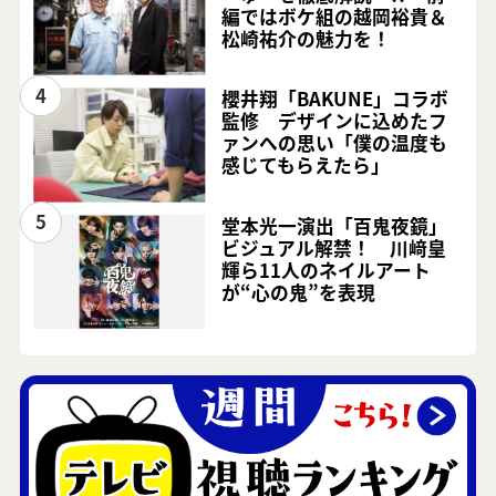
編ではボケ組の越岡裕貴＆
松崎祐介の魅力を！
4
櫻井翔「BAKUNE」コラボ
監修 デザインに込めたフ
ァンへの思い「僕の温度も
感じてもらえたら」
5
堂本光一演出「百鬼夜鏡」
ビジュアル解禁！ 川﨑皇
輝ら11人のネイルアート
が“心の鬼”を表現