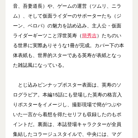
音、吾妻道長）や、ゲームの運営（ツムリ、ニラ
ム）、そして仮面ライダーのサポーターたち（ジ
ーン、ベロバ）の魅力を詰め込み、主人公・仮面
ライダーギーツこと浮世英寿（
簡秀吉
）たちのい
る世界に実際ありそうな1冊が完成。カバー下の本
体表紙も、世界的スターである英寿が表紙となっ
た雑誌風になっている。
とじ込みピンナップポスター表面は、英寿のソ
ログラビア。本編15話にも登場した英寿の格言入
りポスターをイメージし、撮影現場で簡がつぶや
いた一言から着想を得たセリフも収録したのもポ
イントだ。裏面は、本誌登場キャラクターが全員
集結したコラージュスタイルで、中央には、マグ