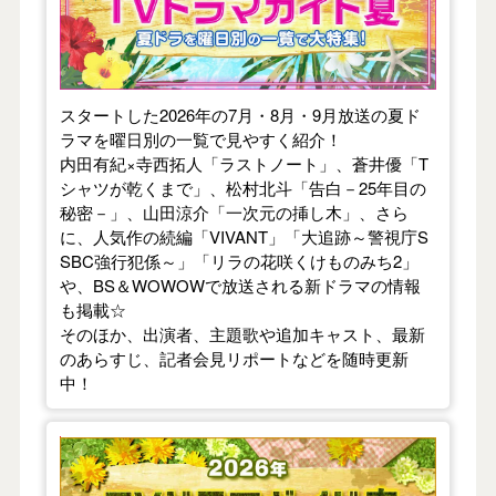
スタートした2026年の7月・8月・9月放送の夏ド
ラマを曜日別の一覧で見やすく紹介！
内田有紀×寺西拓人「ラストノート」、蒼井優「T
シャツが乾くまで」、松村北斗「告白－25年目の
秘密－」、山田涼介「一次元の挿し木」、さら
に、人気作の続編「VIVANT」「大追跡～警視庁S
SBC強行犯係～」「リラの花咲くけものみち2」
や、BS＆WOWOWで放送される新ドラマの情報
も掲載☆
そのほか、出演者、主題歌や追加キャスト、最新
のあらすじ、記者会見リポートなどを随時更新
中！
【2026年春】TVドラマガイド