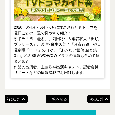
2026年の4月・5月・6月に放送された春ドラマを
曜日ごとの一覧で見やすく紹介！
朝ドラ「風、薫る」、岡田将生＆染谷将太「田鎖
ブラザーズ」、波瑠×麻生久美子「月夜行路」や日
曜劇場「GIFT」のほか、「あきない世傳 金と銀
3」などのBS＆WOWOWドラマの情報も含めて総
まとめ☆
作品の出演者、主題歌や出演キャスト、記者会見
リポートなどの情報満載でお届けします。
前の記事へ
一覧へ戻る
次の記事へ