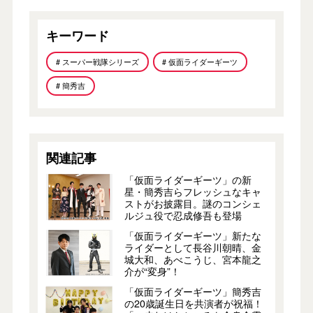
キーワード
# スーパー戦隊シリーズ
# 仮面ライダーギーツ
# 簡秀吉
関連記事
「仮面ライダーギーツ」の新
星・簡秀吉らフレッシュなキャ
ストがお披露目。謎のコンシェ
ルジュ役で忍成修吾も登場
「仮面ライダーギーツ」新たな
ライダーとして長谷川朝晴、金
城大和、あべこうじ、宮本龍之
介が“変身”！
「仮面ライダーギーツ」簡秀吉
の20歳誕生日を共演者が祝福！