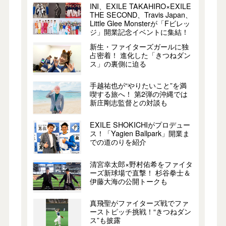
INI、EXILE TAKAHIRO×EXILE
THE SECOND、Travis Japan、
Little Glee Monsterが「Fビレッ
ジ」開業記念イベントに集結！
新生・ファイターズガールに独
占密着！ 進化した「きつねダン
ス」の裏側に迫る
手越祐也が“やりたいこと”を満
喫する旅へ！ 第2弾の沖縄では
新庄剛志監督との対談も
EXILE SHOKICHIがプロデュー
ス！「Yagien Ballpark」開業ま
での道のりを紹介
清宮幸太郎×野村佑希をファイタ
ーズ新球場で直撃！ 杉谷拳士＆
伊藤大海の公開トークも
真飛聖がファイターズ戦でファ
ーストピッチ挑戦！“きつねダン
ス”も披露