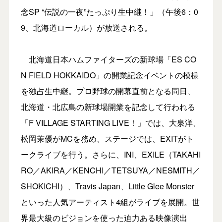
念SP “伝説の一夜”たっぷり生中継！」（午後6：0
9、北海道ローカル）が放送される。
北海道日本ハムファイターズの新球場「ES CO
N FIELD HOKKAIDO」の開業記念イベントの模様
を独占生中継。プロ野球の開幕直前となる同日、
北海道・北広島の新球場開業を記念して行われる
「F VILLAGE STARTING LIVE！」では、大泉洋、
松岡茉優がMCを務め、ステージでは、EXITがト
ークライブを行う。さらに、INI、EXILE（TAKAHI
RO／AKIRA／KENCHI／TETSUYA／NESMITH／
SHOKICHI）、Travis Japan、Little Glee Monster
といった人気アーティスト4組がライブを展開。世
界最大級のビジョンを使った迫力ある映像演出