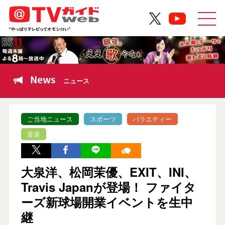
News
ニュース
ご当地ニュース
スポーツ
バラエティー
音楽
大泉洋、松岡茉優、EXIT、INI、
Travis Japanが登場！ ファイタ
ーズ新球場開業イベントを生中
継