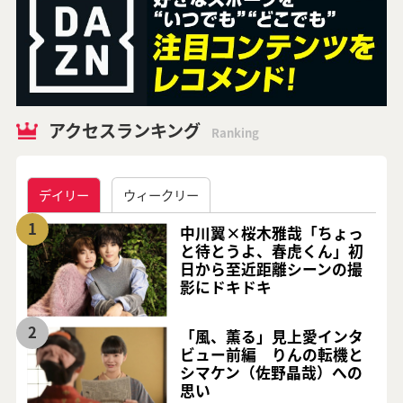
アクセスランキング
Ranking
デイリー
ウィークリー
1
中川翼×桜木雅哉「ちょっ
と待とうよ、春虎くん」初
日から至近距離シーンの撮
影にドキドキ
2
「風、薫る」見上愛インタ
ビュー前編 りんの転機と
シマケン（佐野晶哉）への
思い