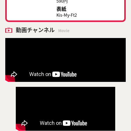
590円
表紙
Kis-My-Ft2
動画チャンネル
Movie