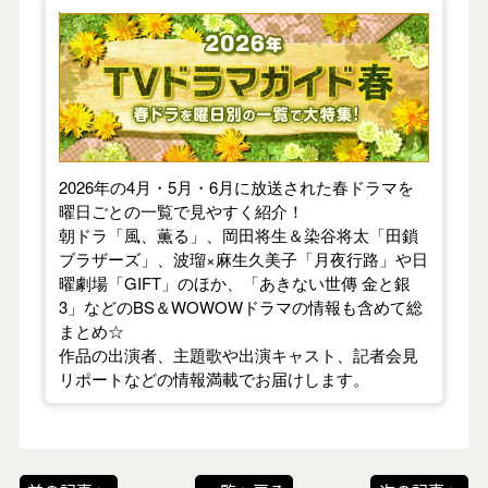
【2026年春】TVドラマガイド
2026年の4月・5月・6月に放送された春ドラマを
曜日ごとの一覧で見やすく紹介！
朝ドラ「風、薫る」、岡田将生＆染谷将太「田鎖
ブラザーズ」、波瑠×麻生久美子「月夜行路」や日
曜劇場「GIFT」のほか、「あきない世傳 金と銀
3」などのBS＆WOWOWドラマの情報も含めて総
まとめ☆
作品の出演者、主題歌や出演キャスト、記者会見
リポートなどの情報満載でお届けします。