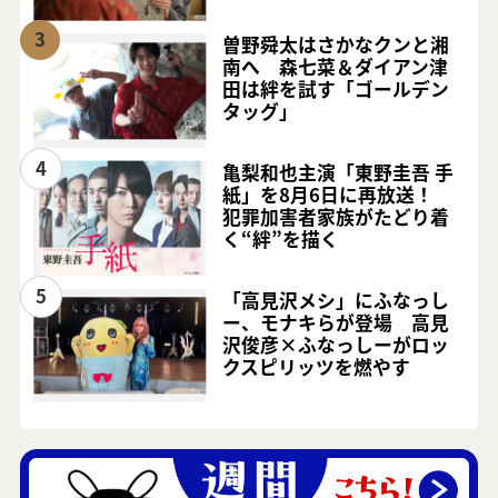
3
曽野舜太はさかなクンと湘
南へ 森七菜＆ダイアン津
田は絆を試す「ゴールデン
タッグ」
4
亀梨和也主演「東野圭吾 手
紙」を8月6日に再放送！
犯罪加害者家族がたどり着
く“絆”を描く
5
「高見沢メシ」にふなっし
ー、モナキらが登場 高見
沢俊彦×ふなっしーがロッ
クスピリッツを燃やす