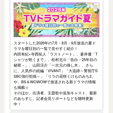
【2026年夏】TVドラマガイド
スタートした2026年の7月・8月・9月放送の夏ド
ラマを曜日別の一覧で見やすく紹介！
内田有紀×寺西拓人「ラストノート」、蒼井優「T
シャツが乾くまで」、松村北斗「告白－25年目の
秘密－」、山田涼介「一次元の挿し木」、さら
に、人気作の続編「VIVANT」「大追跡～警視庁S
SBC強行犯係～」「リラの花咲くけものみち2」
や、BS＆WOWOWで放送される新ドラマの情報
も掲載☆
そのほか、出演者、主題歌や追加キャスト、最新
のあらすじ、記者会見リポートなどを随時更新
中！