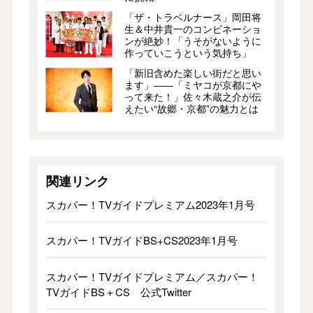
「ザ・トラベルナース」岡田将
生＆中井貴一のコンビネーショ
ンが絶妙！「うそがないように
作っていこうという気持ち」
「新旧含めた楽しい街だと思い
ます」――「ミヤコが京都にや
って来た！」佐々木蔵之介が伝
えたい“故郷・京都”の魅力とは
関連リンク
スカパー！TVガイドプレミアム2023年1月号
スカパー！TVガイドBS+CS2023年1月号
スカパー！TVガイドプレミアム／スカパー！
TVガイドBS＋CS 公式Twitter