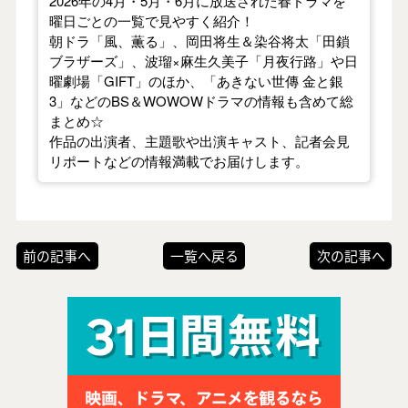
2026年の4月・5月・6月に放送された春ドラマを
曜日ごとの一覧で見やすく紹介！
朝ドラ「風、薫る」、岡田将生＆染谷将太「田鎖
ブラザーズ」、波瑠×麻生久美子「月夜行路」や日
曜劇場「GIFT」のほか、「あきない世傳 金と銀
3」などのBS＆WOWOWドラマの情報も含めて総
まとめ☆
作品の出演者、主題歌や出演キャスト、記者会見
リポートなどの情報満載でお届けします。
前の記事へ
一覧へ戻る
次の記事へ