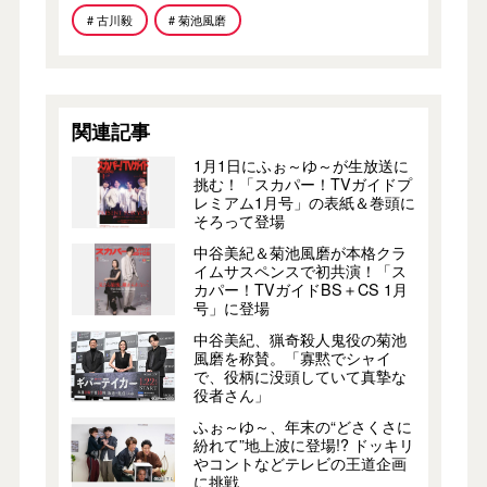
# 古川毅
# 菊池風磨
関連記事
1月1日にふぉ～ゆ～が生放送に
挑む！「スカパー！TVガイドプ
レミアム1月号」の表紙＆巻頭に
そろって登場
中谷美紀＆菊池風磨が本格クラ
イムサスペンスで初共演！「ス
カパー！TVガイドBS＋CS 1月
号」に登場
中谷美紀、猟奇殺人鬼役の菊池
風磨を称賛。「寡黙でシャイ
で、役柄に没頭していて真摯な
役者さん」
ふぉ～ゆ～、年末の“どさくさに
紛れて”地上波に登場!? ドッキリ
やコントなどテレビの王道企画
に挑戦