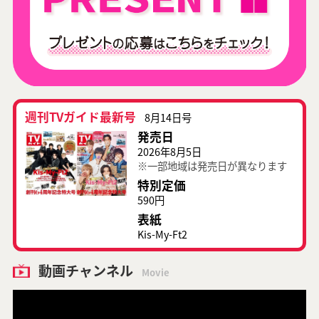
週刊TVガイド最新号
8月14日号
発売日
2026年8月5日
※一部地域は発売日が異なります
特別定価
590円
表紙
Kis-My-Ft2
動画チャンネル
Movie