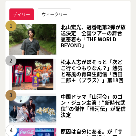
デイリー
ウィークリー
1
北山宏光、冠番組第2弾が放
送決定 全国ツアーの舞台
裏密着も「THE WORLD
BEYOND」
2
松本人志がぼそっと「次ど
こ行くつもりなん？」熱気
と寒風の青森生配信「西田
二郎＋（プラス）」第18回
3
中国ドラマ「山河令」のゴ
ン・ジュン主演！“新時代武
侠”の傑作「暗河伝」が配信
決定
4
原因は自分にある。が「サ