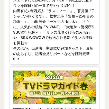
ラマを曜日別の一覧で見やすく紹介！
内田有紀×寺西拓人「ラストノート」、蒼井優「T
シャツが乾くまで」、松村北斗「告白－25年目の
秘密－」、山田涼介「一次元の挿し木」、さら
に、人気作の続編「VIVANT」「大追跡～警視庁S
SBC強行犯係～」「リラの花咲くけものみち2」
や、BS＆WOWOWで放送される新ドラマの情報
も掲載☆
そのほか、出演者、主題歌や追加キャスト、最新
のあらすじ、記者会見リポートなどを随時更新
中！
【2026年春】TVドラマガイド