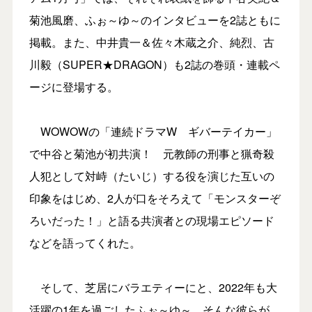
菊池風磨、ふぉ～ゆ～のインタビューを2誌ともに
掲載。また、中井貴一＆佐々木蔵之介、純烈、古
川毅（SUPER★DRAGON）も2誌の巻頭・連載ペ
ージに登場する。
WOWOWの「連続ドラマW ギバーテイカー」
で中谷と菊池が初共演！ 元教師の刑事と猟奇殺
人犯として対峙（たいじ）する役を演じた互いの
印象をはじめ、2人が口をそろえて「モンスターぞ
ろいだった！」と語る共演者との現場エピソード
などを語ってくれた。
そして、芝居にバラエティーにと、2022年も大
活躍の1年を過ごしたふぉ～ゆ～。そんな彼らが、