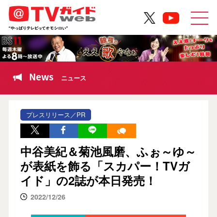
News
ニュース
プレスリリース／PR
中谷美紀＆菊池風磨、ふぉ～ゆ～
が表紙を飾る「スカパー！TVガ
イド」の2誌が本日発売！
2022/12/26