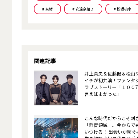
# 奈緒
# 安達奈緒子
# 松坂桃李
関連記事
井上真央＆佐藤健＆松山
イチが初共演！ファンタ
ラブストーリー「１００
言えばよかった」
こんな時代だからこそ刺
「群青領域」。今からで
いつける！ 出会いが紡ぐ