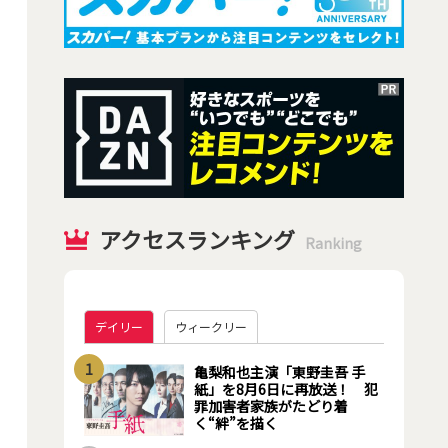
アクセスランキング
Ranking
デイリー
ウィークリー
1
亀梨和也主演「東野圭吾 手
紙」を8月6日に再放送！ 犯
罪加害者家族がたどり着
く“絆”を描く