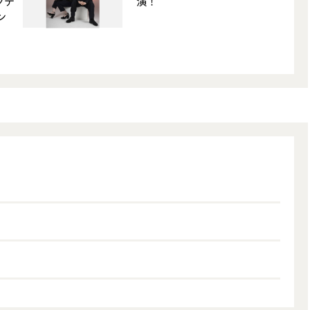
クテ
演！
ン