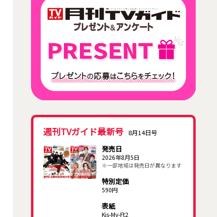
週刊TVガイド最新号
8月14日号
発売日
2026年8月5日
※一部地域は発売日が異なります
特別定価
590円
表紙
Kis-My-Ft2