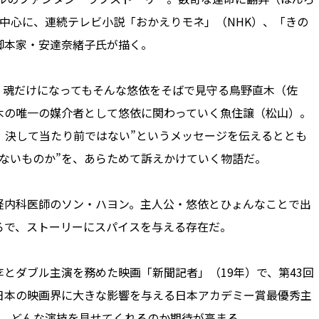
中心に、連続テレビ小説「おかえりモネ」（NHK）、「きの
脚本家・安達奈緒子氏が描く。
魂だけになってもそんな悠依をそばで見守る鳥野直木（佐
木の唯一の媒介者として悠依に関わっていく魚住譲（松山）。
、決して当たり前ではない”というメッセージを伝えるととも
ないものか”を、あらためて訴えかけていく物語だ。
経内科医師のソン・ハヨン。主人公・悠依とひょんなことで出
ろで、ストーリーにスパイスを与える存在だ。
ダブル主演を務めた映画「新聞記者」（19年）で、第43回
日本の映画界に大きな影響を与える日本アカデミー賞最優秀主
が、どんな演技を見せてくれるのか期待が高まる。