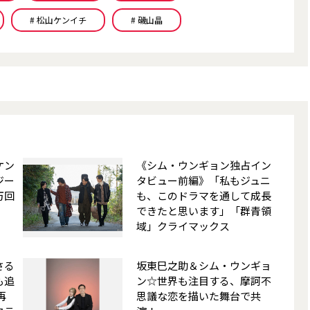
# 松山ケンイチ
# 磯山晶
ケン
《シム・ウンギョン独占イン
ジー
タビュー前編》「私もジュニ
万回
も、このドラマを通して成長
できたと思います」――「群青領
域」クライマックス
さる
坂東巳之助＆シム・ウンギョ
も追
ン☆世界も注目する、摩訶不
再
思議な恋を描いた舞台で共