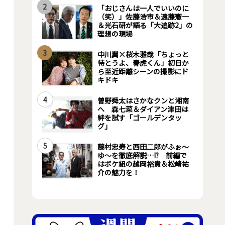
2
「おじさんは一人でいいのに
（笑）」佐藤浩市＆遠藤憲一
＆光石研が語る「大追跡2」の
理想の現場
3
中川翼×桜木雅哉「ちょっと
待とうよ、春虎くん」初日か
ら至近距離シーンの撮影にド
キドキ
4
曽野舜太はさかなクンと湘南
へ 森七菜＆ダイアン津田は
絆を試す「ゴールデンタッ
グ」
5
藤村忠寿と西田二郎がふぉ～
ゆ～を徹底解説…!? 前編で
はボケ組の越岡裕貴＆松崎祐
介の魅力を！