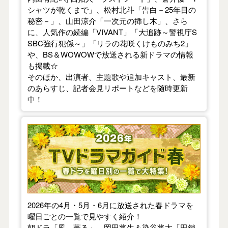
シャツが乾くまで」、松村北斗「告白－25年目の
秘密－」、山田涼介「一次元の挿し木」、さら
に、人気作の続編「VIVANT」「大追跡～警視庁S
SBC強行犯係～」「リラの花咲くけものみち2」
や、BS＆WOWOWで放送される新ドラマの情報
も掲載☆
そのほか、出演者、主題歌や追加キャスト、最新
のあらすじ、記者会見リポートなどを随時更新
中！
【2026年春】TVドラマガイド
2026年の4月・5月・6月に放送された春ドラマを
曜日ごとの一覧で見やすく紹介！
朝ドラ「風、薫る」、岡田将生＆染谷将太「田鎖