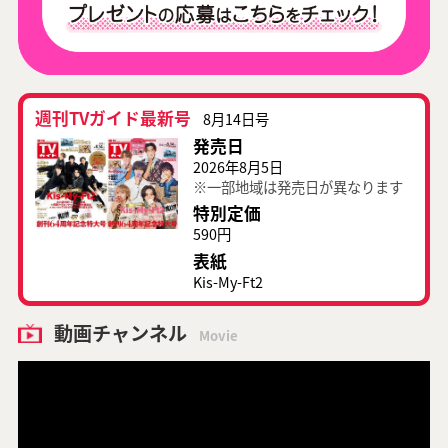
週刊TVガイド最新号
8月14日号
発売日
2026年8月5日
※一部地域は発売日が異なります
特別定価
590円
表紙
Kis-My-Ft2
動画チャンネル
Movie