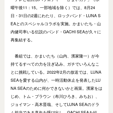
曜午後11：15。一部地域を除く）では、8月24
日・31日の2週にわたり、ロックバンド・LUNA S
EAとのスペシャルコラボを実施。かまいたち・山
内健司率いる伝説のバンド・GACHI SEAが久々に
再集結する。
番組では、かまいたち（山内、濱家隆一）が今
持てるすべての力を注ぎ込み、ガチでいろんなこ
とに挑戦している。2022年2月の放送では、LUNA
SEAを愛する山内が、一時活動休止を発表したLU
NA SEAのために何かできないかと画策。濱家をは
じめ、トム・ブラウン（布川ひろき、みちお）、
ジョイマン・高木晋哉、そしてLUNA SEAのドラ
ム担当である真矢を呼び出し、GACHI SEAを結