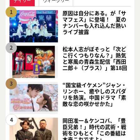
デイリー
ウィークリー
1
原因は自分にある。が「サ
マフェス」に登場！ 夏の
ナンバーも入れ込んだ熱い
ライブ披露
2
松本人志がぼそっと「次ど
こ行くつもりなん？」熱気
と寒風の青森生配信「西田
二郎＋（プラス）」第18回
3
“国宝級イケメン”ジャン・
リンホー、癒やしのスパダ
リを熱演。中国ドラマ「素
敵な恋の咲かせかた」
4
岡田准一＆ケンコバ、「豊
臣兄弟！」時代の武術・戦
術をひもとく「この番組は
本来これですよ」