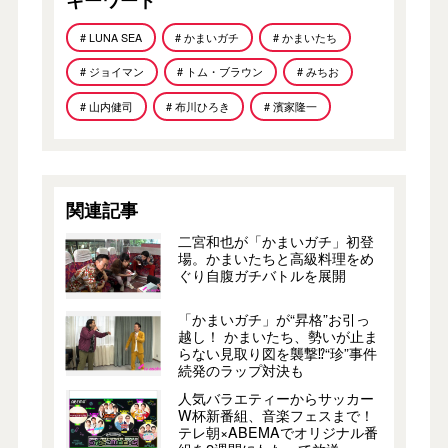
# LUNA SEA
# かまいガチ
# かまいたち
# ジョイマン
# トム・ブラウン
# みちお
# 山内健司
# 布川ひろき
# 濱家隆一
関連記事
二宮和也が「かまいガチ」初登
場。かまいたちと高級料理をめ
ぐり自腹ガチバトルを展開
「かまいガチ」が“昇格”お引っ
越し！ かまいたち、勢いが止ま
らない見取り図を襲撃⁉︎“珍”事件
続発のラップ対決も
人気バラエティーからサッカー
W杯新番組、音楽フェスまで！
テレ朝×ABEMAでオリジナル番