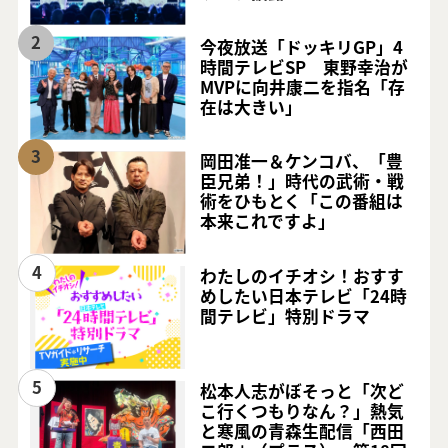
2
今夜放送「ドッキリGP」4
時間テレビSP 東野幸治が
MVPに向井康二を指名「存
在は大きい」
3
岡田准一＆ケンコバ、「豊
臣兄弟！」時代の武術・戦
術をひもとく「この番組は
本来これですよ」
4
わたしのイチオシ！おすす
めしたい日本テレビ「24時
間テレビ」特別ドラマ
5
松本人志がぼそっと「次ど
こ行くつもりなん？」熱気
と寒風の青森生配信「西田