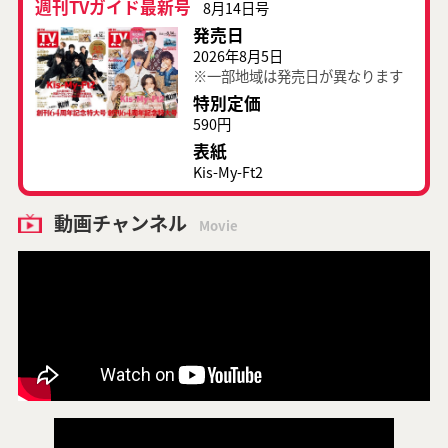
週刊TVガイド最新号
8月14日号
発売日
2026年8月5日
※一部地域は発売日が異なります
特別定価
590円
表紙
Kis-My-Ft2
動画チャンネル
Movie