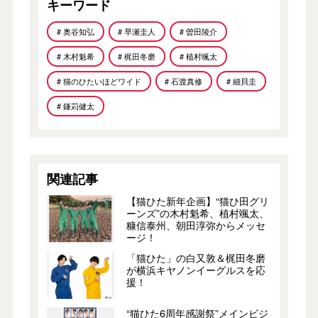
キーワード
# 奥谷知弘
# 早瀬圭人
# 曽田陵介
# 木村魁希
# 梶田冬磨
# 植村颯太
# 猫のひたいほどワイド
# 石渡真修
# 細貝圭
# 鎌苅健太
関連記事
【猫ひた新年企画】“猫ひ田グリ
ーンズ”の木村魁希、植村颯太、
糠信泰州、朝田淳弥からメッセ
ージ！
「猫ひた」の白又敦＆梶田冬磨
が横浜キヤノンイーグルスを応
援！
“猫ひた6周年感謝祭”メインビジ