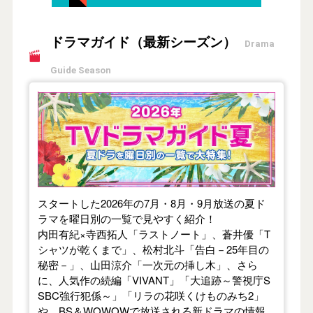
ドラマガイド（最新シーズン）
Drama
Guide Season
【2026年夏】TVドラマガイド
スタートした2026年の7月・8月・9月放送の夏ド
ラマを曜日別の一覧で見やすく紹介！
内田有紀×寺西拓人「ラストノート」、蒼井優「T
シャツが乾くまで」、松村北斗「告白－25年目の
秘密－」、山田涼介「一次元の挿し木」、さら
に、人気作の続編「VIVANT」「大追跡～警視庁S
SBC強行犯係～」「リラの花咲くけものみち2」
や、BS＆WOWOWで放送される新ドラマの情報