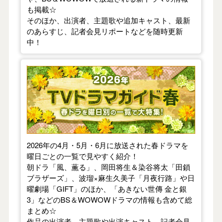
も掲載☆
そのほか、出演者、主題歌や追加キャスト、最新
のあらすじ、記者会見リポートなどを随時更新
中！
【2026年春】TVドラマガイド
2026年の4月・5月・6月に放送された春ドラマを
曜日ごとの一覧で見やすく紹介！
朝ドラ「風、薫る」、岡田将生＆染谷将太「田鎖
ブラザーズ」、波瑠×麻生久美子「月夜行路」や日
曜劇場「GIFT」のほか、「あきない世傳 金と銀
3」などのBS＆WOWOWドラマの情報も含めて総
まとめ☆
作品の出演者、主題歌や出演キャスト、記者会見