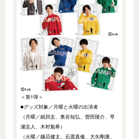
＜第1弾＞
■グッズ対象／月曜と火曜の出演者
（月曜／細貝圭、奥谷知弘、曽田陵介、早
瀬圭人、木村魁希）
（火曜／鎌苅健太、石渡真修、大矢剛康、