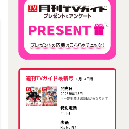
週刊TVガイド最新号
8月14日号
発売日
2026年8月5日
※一部地域は発売日が異なります
特別定価
590円
表紙
Kis-My-Ft2