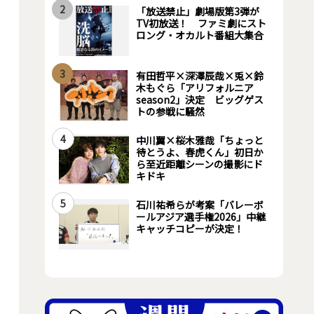
2
「放送禁止」劇場版第3弾が
TV初放送！ ファミ劇にスト
ロング・オカルト番組大集合
3
有田哲平×深澤辰哉×兎×鈴
木もぐら「アリフォルニア
season2」決定 ビッグゲス
トの参戦に騒然
4
中川翼×桜木雅哉「ちょっと
待とうよ、春虎くん」初日か
ら至近距離シーンの撮影にド
キドキ
5
石川祐希らが考案「バレーボ
ールアジア選手権2026」中継
キャッチコピーが決定！