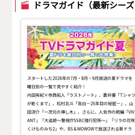
ドラマガイド（最新シーズ
【2026年夏】TVドラマガイド
スタートした2026年の7月・8月・9月放送の夏ドラマを
曜日別の一覧で見やすく紹介！
内田有紀×寺西拓人「ラストノート」、蒼井優「Tシャ
が乾くまで」、松村北斗「告白－25年目の秘密－」、山
田涼介「一次元の挿し木」、さらに、人気作の続編「VIV
ANT」「大追跡～警視庁SSBC強行犯係～」「リラの花咲
くけものみち2」や、BS＆WOWOWで放送される新ドラ