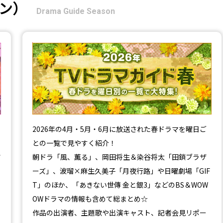
ン）
Drama Guide Season
【2026年春】TVドラマガイド
2026年の4月・5月・6月に放送された春ドラマを曜日ご
との一覧で見やすく紹介！
ツ
朝ドラ「風、薫る」、岡田将生＆染谷将太「田鎖ブラザ
ーズ」、波瑠×麻生久美子「月夜行路」や日曜劇場「GIF
T」のほか、「あきない世傳 金と銀3」などのBS＆WOW
OWドラマの情報も含めて総まとめ☆
作品の出演者、主題歌や出演キャスト、記者会見リポー