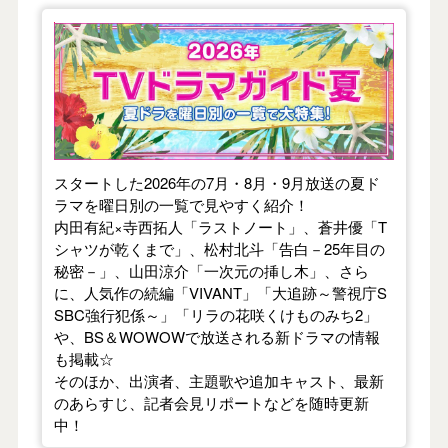
【2026年夏】TVドラマガイド
スタートした2026年の7月・8月・9月放送の夏ド
ラマを曜日別の一覧で見やすく紹介！
内田有紀×寺西拓人「ラストノート」、蒼井優「T
シャツが乾くまで」、松村北斗「告白－25年目の
秘密－」、山田涼介「一次元の挿し木」、さら
に、人気作の続編「VIVANT」「大追跡～警視庁S
SBC強行犯係～」「リラの花咲くけものみち2」
や、BS＆WOWOWで放送される新ドラマの情報
も掲載☆
そのほか、出演者、主題歌や追加キャスト、最新
のあらすじ、記者会見リポートなどを随時更新
中！