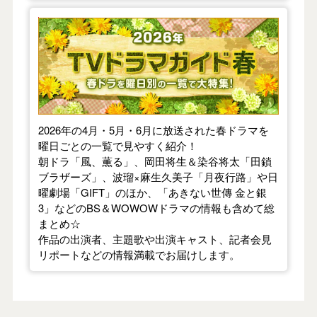
【2026年春】TVドラマガイド
2026年の4月・5月・6月に放送された春ドラマを
曜日ごとの一覧で見やすく紹介！
朝ドラ「風、薫る」、岡田将生＆染谷将太「田鎖
ブラザーズ」、波瑠×麻生久美子「月夜行路」や日
曜劇場「GIFT」のほか、「あきない世傳 金と銀
3」などのBS＆WOWOWドラマの情報も含めて総
まとめ☆
作品の出演者、主題歌や出演キャスト、記者会見
リポートなどの情報満載でお届けします。