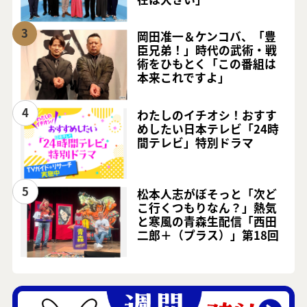
3
岡田准一＆ケンコバ、「豊
臣兄弟！」時代の武術・戦
術をひもとく「この番組は
本来これですよ」
4
わたしのイチオシ！おすす
めしたい日本テレビ「24時
間テレビ」特別ドラマ
5
松本人志がぼそっと「次ど
こ行くつもりなん？」熱気
と寒風の青森生配信「西田
二郎＋（プラス）」第18回