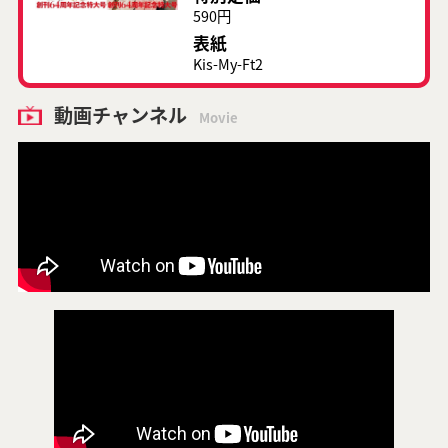
590円
表紙
Kis-My-Ft2
動画チャンネル
Movie