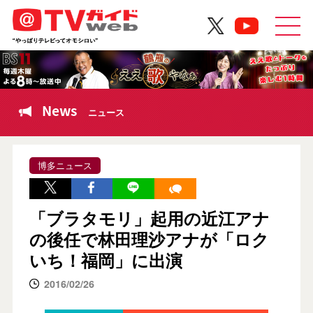
News
ニュース
博多ニュース
「ブラタモリ」起用の近江アナ
の後任で林田理沙アナが「ロク
いち！福岡」に出演
2016/02/26