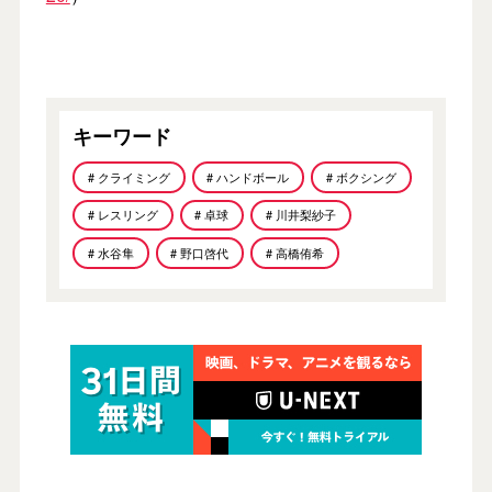
キーワード
# クライミング
# ハンドボール
# ボクシング
# レスリング
# 卓球
# 川井梨紗子
# 水谷隼
# 野口啓代
# 高橋侑希