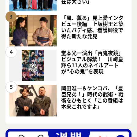
在は大きい」
3
「風、薫る」見上愛インタ
ビュー後編 上坂樹里と築
いたバディ感、看護師役で
得た新たな発見
4
堂本光一演出「百鬼夜鏡」
ビジュアル解禁！ 川﨑皇
輝ら11人のネイルアート
が“心の鬼”を表現
5
岡田准一＆ケンコバ、「豊
臣兄弟！」時代の武術・戦
術をひもとく「この番組は
本来これですよ」