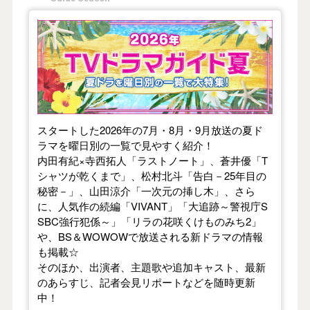
【2026年夏】TVドラマガイド
スタートした2026年の7月・8月・9月放送の夏ド
ラマを曜日別の一覧で見やすく紹介！
内田有紀×寺西拓人「ラストノート」、蒼井優「T
シャツが乾くまで」、松村北斗「告白－25年目の
秘密－」、山田涼介「一次元の挿し木」、さら
に、人気作の続編「VIVANT」「大追跡～警視庁S
SBC強行犯係～」「リラの花咲くけものみち2」
や、BS＆WOWOWで放送される新ドラマの情報
も掲載☆
そのほか、出演者、主題歌や追加キャスト、最新
のあらすじ、記者会見リポートなどを随時更新
中！