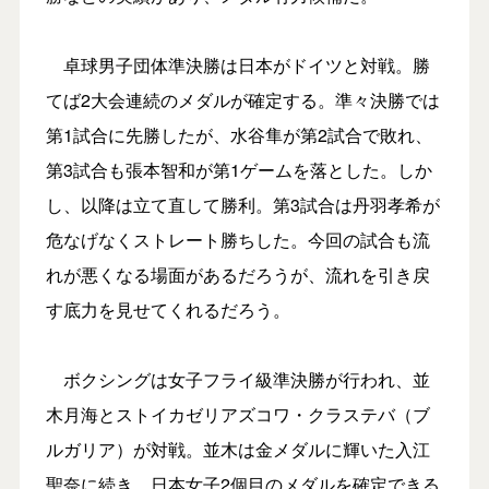
卓球男子団体準決勝は日本がドイツと対戦。勝
てば2大会連続のメダルが確定する。準々決勝では
第1試合に先勝したが、水谷隼が第2試合で敗れ、
第3試合も張本智和が第1ゲームを落とした。しか
し、以降は立て直して勝利。第3試合は丹羽孝希が
危なげなくストレート勝ちした。今回の試合も流
れが悪くなる場面があるだろうが、流れを引き戻
す底力を見せてくれるだろう。
ボクシングは女子フライ級準決勝が行われ、並
木月海とストイカゼリアズコワ・クラステバ（ブ
ルガリア）が対戦。並木は金メダルに輝いた入江
聖奈に続き、日本女子2個目のメダルを確定できる