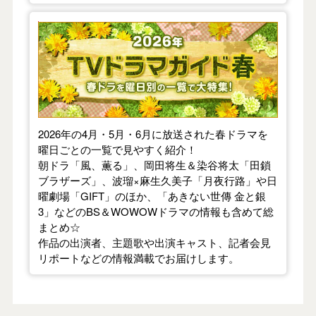
【2026年春】TVドラマガイド
2026年の4月・5月・6月に放送された春ドラマを
曜日ごとの一覧で見やすく紹介！
朝ドラ「風、薫る」、岡田将生＆染谷将太「田鎖
ブラザーズ」、波瑠×麻生久美子「月夜行路」や日
曜劇場「GIFT」のほか、「あきない世傳 金と銀
3」などのBS＆WOWOWドラマの情報も含めて総
まとめ☆
作品の出演者、主題歌や出演キャスト、記者会見
リポートなどの情報満載でお届けします。