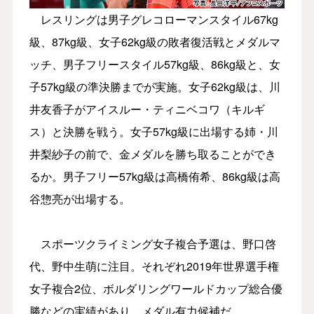
レスリングは男子グレコローマンスタイル67kg
級、87kg級、女子62kg級の敗者復活戦とメダルマ
ッチ、男子フリースタイル57kg級、86kg級と、女
子57kg級の準決勝までが実施。女子62kg級は、川
井友香子がアイスルー・ティニベコワ（キルギ
ス）と決勝を戦う。女子57kg級に出場する姉・川
井梨紗子の前で、金メダルを勝ち取ることができ
るか。男子フリー57kg級は高橋侑希、86kg級は高
谷惣亮が出場する。
スポーツクライミング女子複合予選は、野口啓
代、野中生萌に注目。それぞれ2019年世界選手権
女子複合2位、ボルダリングワールドカップ総合優
勝などの実績があり、メダル有力候補だ。