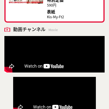
特別定価
590円
表紙
Kis-My-Ft2
動画チャンネル
Movie