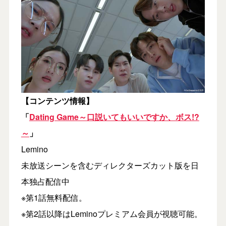
【コンテンツ情報】
「
Dating Game～口説いてもいいですか、ボス!?
～
」
Lemino
未放送シーンを含むディレクターズカット版を日
本独占配信中
※第1話無料配信。
※第2話以降はLeminoプレミアム会員が視聴可能。