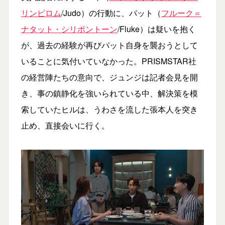
リンピロム
/Judo）の行動に、パット（
フルーク＝
ナタット・シリポントーン
/Fluke）は疑いを抱く
が、過去の経験が再びパット自身を襲おうとして
いることに気付いていなかった。PRISMSTAR社
の経営陣たちの意向で、ジュンジは記者会見を開
き、事の鎮静化を強いられている中、解決策を模
索していたヒルは、うわさを流した張本人を突き
止め、直接会いに行く。