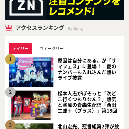
アクセスランキング
Ranking
デイリー
ウィークリー
1
原因は自分にある。が「サ
マフェス」に登場！ 夏の
ナンバーも入れ込んだ熱い
ライブ披露
2
松本人志がぼそっと「次ど
こ行くつもりなん？」熱気
と寒風の青森生配信「西田
二郎＋（プラス）」第18回
3
北山宏光、冠番組第2弾が放