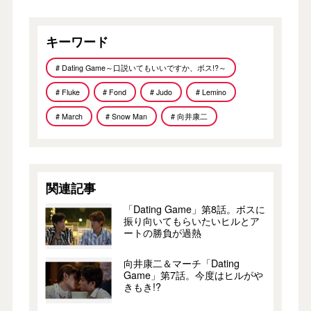
キーワード
# Dating Game～口説いてもいいですか、ボス!?～
# Fluke
# Fond
# Judo
# Lemino
# March
# Snow Man
# 向井康二
関連記事
「Dating Game」第8話。ボスに
振り向いてもらいたいヒルとア
ートの勝負が過熱
向井康二＆マーチ「Dating
Game」第7話。今度はヒルがや
きもき!?