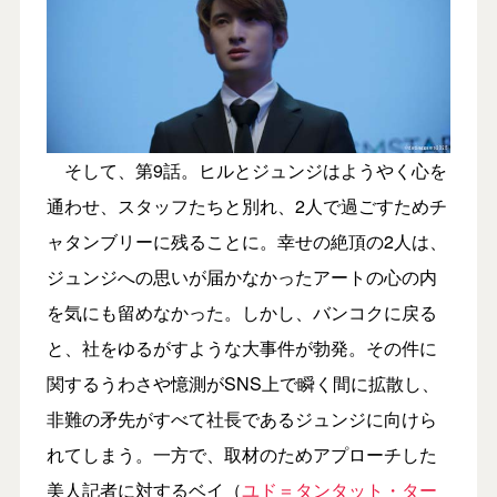
そして、第9話。ヒルとジュンジはようやく心を
通わせ、スタッフたちと別れ、2人で過ごすためチ
ャタンブリーに残ることに。幸せの絶頂の2人は、
ジュンジへの思いが届かなかったアートの心の内
を気にも留めなかった。しかし、バンコクに戻る
と、社をゆるがすような大事件が勃発。その件に
関するうわさや憶測がSNS上で瞬く間に拡散し、
非難の矛先がすべて社長であるジュンジに向けら
れてしまう。一方で、取材のためアプローチした
美人記者に対するベイ（
ユド＝タンタット・ター