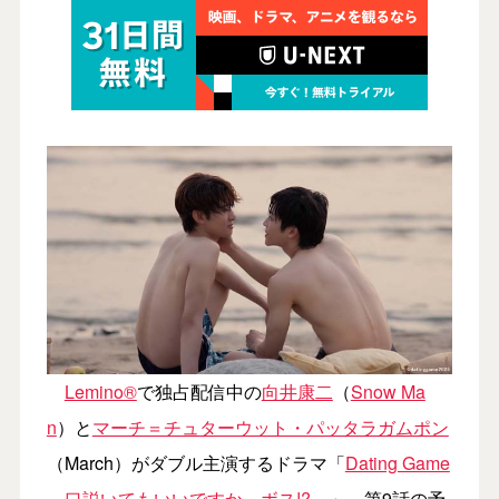
Lemino®
で独占配信中の
向井康二
（
Snow Ma
n
）と
マーチ＝チュターウット・パッタラガムポン
（March）がダブル主演するドラマ「
Dating Game
～口説いてもいいですか、ボス!?～
」。第9話の予