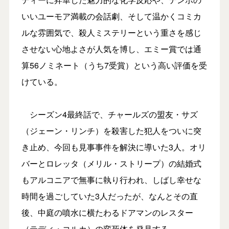
いいユーモア満載の会話劇、そして温かくコミカ
ルな雰囲気で、殺人ミステリーという重さを感じ
させない心地よさが人気を博し、エミー賞では通
算56ノミネート（うち7受賞）という高い評価を受
けている。
シーズン4最終話で、チャールズの盟友・サズ
（ジェーン・リンチ）を殺害した犯人をついに突
き止め、今回も見事事件を解決に導いた3人。オリ
バーとロレッタ（メリル・ストリープ）の結婚式
もアルコニアで無事に執り行われ、しばし幸せな
時間を過ごしていた3人だったが、なんとその直
後、中庭の噴水に横たわるドアマンのレスター
（テディ・コルカ）の変死体を発見する。