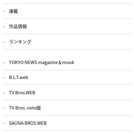
連載
作品情報
ランキング
TOKYO NEWS magazine＆mook
B.L.T.web
TV Bros.WEB
TV Bros. note版
SAUNA BROS.WEB