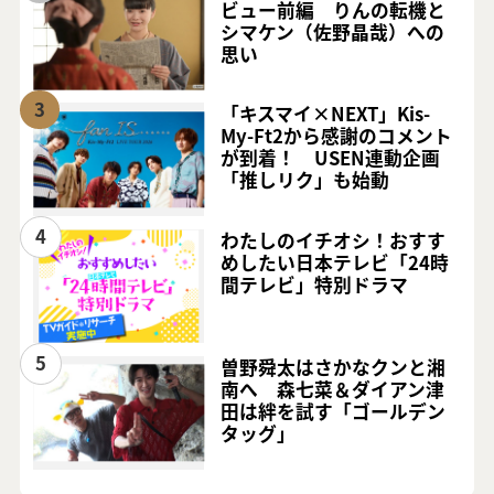
ビュー前編 りんの転機と
シマケン（佐野晶哉）への
思い
3
「キスマイ×NEXT」Kis-
My-Ft2から感謝のコメント
が到着！ USEN連動企画
「推しリク」も始動
4
わたしのイチオシ！おすす
めしたい日本テレビ「24時
間テレビ」特別ドラマ
5
曽野舜太はさかなクンと湘
南へ 森七菜＆ダイアン津
田は絆を試す「ゴールデン
タッグ」