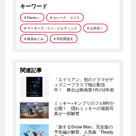
キーワード
# Disney＋
# セレーナ・ゴメス
# マーダーズ・イン・ビルディング
# 山寺宏一
# 林原めぐみ
# 羽佐間道夫
関連記事
「エイリアン」初のドラマがデ
ィズニープラスで独占配信
中！ 舞台は映画第1作の2年前
ミッキー×キンプリのフルMVが
公開！ 隠れミッキーの場面写
真が一部解禁
「旅するSnow Man」完全版の
予告編が解禁。人気曲「Ready