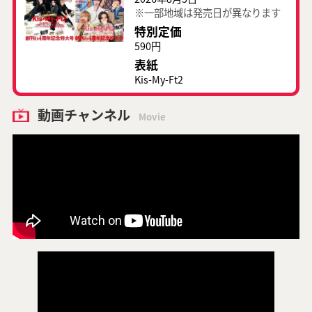
※一部地域は発売日が異なります
特別定価
590円
表紙
Kis-My-Ft2
動画チャンネル
Movie