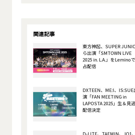
関連記事
東方神起、SUPER JUNI
ら出演「SMTOWN LIVE
2025 in. L.A.」をLemino
占配信
DXTEEN、ME:I、IS:SU
演「FAN MEETING in
LAPOSTA 2025」生＆見
配信決定
D-LITE、TAEMIN、JO1