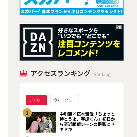
アクセスランキング
Ranking
デイリー
ウィークリー
1
中川翼×桜木雅哉「ちょっと
待とうよ、春虎くん」初日か
ら至近距離シーンの撮影にド
キドキ