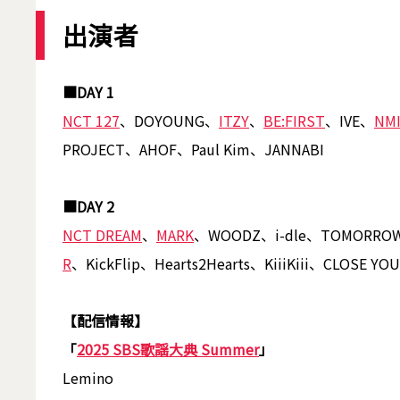
出演者
■DAY 1
NCT 127
、DOYOUNG、
ITZY
、
BE:FIRST
、IVE、
NMI
PROJECT、AHOF、Paul Kim、JANNABI
■DAY 2
NCT DREAM
、
MARK
、WOODZ、i-dle、TOMORROW
R
、KickFlip、Hearts2Hearts、KiiiKiii、CLOSE Y
【配信情報】
「
2025 SBS歌謡大典 Summer
」
Lemino