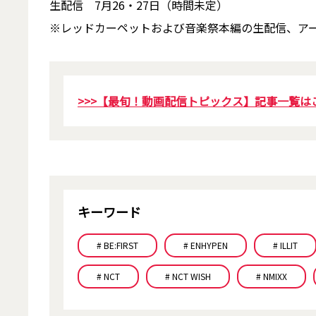
生配信 7月26・27日（時間未定）
※レッドカーペットおよび音楽祭本編の生配信、アー
>>>【最旬！動画配信トピックス】記事一覧は
キーワード
# BE:FIRST
# ENHYPEN
# ILLIT
# NCT
# NCT WISH
# NMIXX