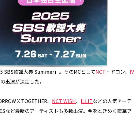
5 SBS歌謡大典 Summer」。そのMCとして
NCT
・ドヨン、
IV
ンの出演が決定した。
W X TOGETHER、
NCT WISH
、
ILLIT
などの人気アーテ
OUR EYESなど最新のアーティストも多数出演。今をときめく豪華ア