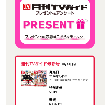
週刊TVガイド最新号
8月14日号
発売日
2026年8月5日
※一部地域は発売日が異なります
特別定価
590円
表紙
Kis-My-Ft2