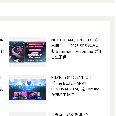
OR
NCT DREAM、IVE、TXTら
出演！ 「2025 SBS歌謡大
で独
典 Summer」をLeminoで独
占生配信
E出
RIIZE、超特急が出演！
「The BLUE HAPPY
逃し
FESTIVAL 2024」をLemino
が独占生配信
、
「鬼宮」が初登場1位！