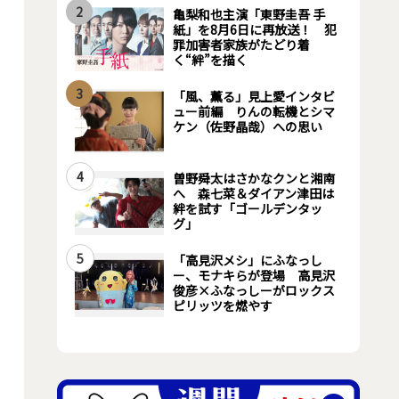
2
亀梨和也主演「東野圭吾 手
紙」を8月6日に再放送！ 犯
罪加害者家族がたどり着
く“絆”を描く
3
「風、薫る」見上愛インタビ
ュー前編 りんの転機とシマ
ケン（佐野晶哉）への思い
4
曽野舜太はさかなクンと湘南
へ 森七菜＆ダイアン津田は
絆を試す「ゴールデンタッ
グ」
5
「高見沢メシ」にふなっし
ー、モナキらが登場 高見沢
俊彦×ふなっしーがロックス
ピリッツを燃やす