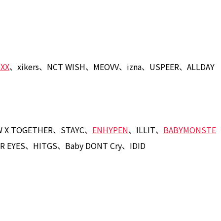
XX
、xikers、NCT WISH、MEOVV、izna、USPEER、ALLDAY
 X TOGETHER、STAYC、
ENHYPEN
、ILLIT、
BABYMONSTE
OUR EYES、HITGS、Baby DONT Cry、IDID