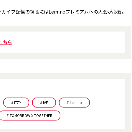
カイブ配信の視聴にはLeminoプレミアムへの入会が必要。
こちら
# ITZY
# IVE
# Lemino
# TOMORROW X TOGETHER