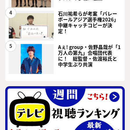
4
石川祐希らが考案「バレー
ボールアジア選手権2026」
中継キャッチコピーが決
定！
5
Aぇ! group・佐野晶哉が「1
万人の第九」合唱団代表
に！ 総監督・佐渡裕氏と
中学生ぶり共演