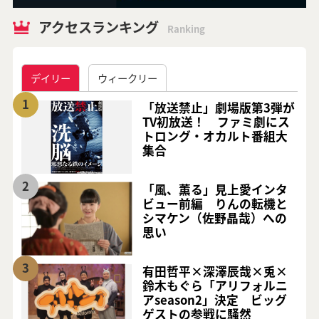
アクセスランキング
Ranking
デイリー
ウィークリー
1
「放送禁止」劇場版第3弾が
TV初放送！ ファミ劇にス
トロング・オカルト番組大
集合
2
「風、薫る」見上愛インタ
ビュー前編 りんの転機と
シマケン（佐野晶哉）への
思い
3
有田哲平×深澤辰哉×兎×
鈴木もぐら「アリフォルニ
アseason2」決定 ビッグ
ゲストの参戦に騒然