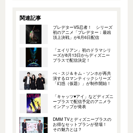
関連記事
プレデターVS忍者！ シリーズ
初のアニメ「プレデター：最凶
頂上決戦」が6月6日配信
「エイリアン」初のドラマシリ
ーズが8月13日からディズニー
プラスで配信決定！
ぺ・スジ＆キム・ソンホが再共
演するロマンティックシリーズ
「幻惑（仮題）」が制作開始！
「キャッツ♥アイ」などディズニ
ープラスで配信予定のアニメラ
インアップが発表
DMM TVとディズニープラスの
お得なセットプランが登場！
その魅力とは？