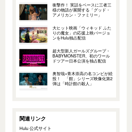
衝撃作！ 実話をベースに三者三
様の物語が展開する「グッド・
アメリカン・ファミリー」
大ヒット映画「ウィキッド ふた
りの魔女」の応援上映バージョ
ンをHulu独占配信
超大型新人ガールズグループ・
BABYMONSTER、初のワール
ドツアー日本公演を独占配信
奥智哉×青木崇高の名コンビが続
投！ 「館」シリーズ映像化第2
弾は「時計館の殺人」
関連リンク
Hulu 公式サイト