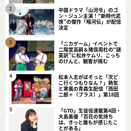
2
中国ドラマ「山河令」のゴ
ン・ジュン主演！“新時代武
侠”の傑作「暗河伝」が配信
決定
3
「ニカゲーム」イベントで
二階堂高嗣＆猪俣周杜の“謎
英訳”に松井ケムリ、こっち
のけんと、観客が挑む
4
松本人志がぼそっと「次ど
こ行くつもりなん？」熱気
と寒風の青森生配信「西田
二郎＋（プラス）」第18回
5
「GTO」生徒役連載第4回・
大島美優「百花の気持ち
は、きっと誰もが感じたこ
とがある」