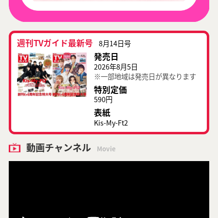
週刊TVガイド最新号
8月14日号
発売日
2026年8月5日
※一部地域は発売日が異なります
特別定価
590円
表紙
Kis-My-Ft2
動画チャンネル
Movie