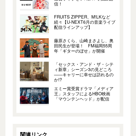
信！
FRUITS ZIPPER、M!LKなど
続々【U-NEXT6月の音楽ライブ
配信ラインアップ】
藤原さくら、山崎まさよし、奥
田民生が登場！ FM福岡55周
年「ギターのぼせ」が開催
「セックス・アンド・ザ・シテ
ィ新章」シーズン3の見どころ
――キャリーに幸せは訪れるの
か!?
エミー賞受賞ドラマ「メディア
王」スタッフによるHBO映画
「マウンテンヘッド」が配信
関連リンク