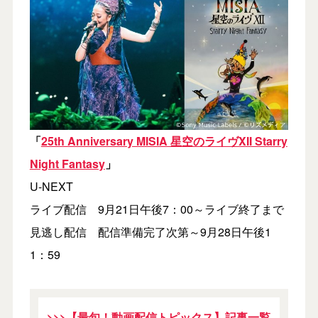
「
25th Anniversary MISIA 星空のライヴXII Starry
Night Fantasy
」
U-NEXT
ライブ配信 9月21日午後7：00～ライブ終了まで
見逃し配信 配信準備完了次第～9月28日午後1
1：59
>>>【最旬！動画配信トピックス】記事一覧