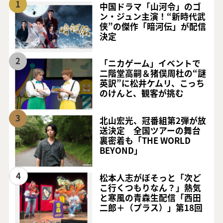
1
中国ドラマ「山河令」のゴ
ン・ジュン主演！“新時代武
侠”の傑作「暗河伝」が配信
決定
2
「ニカゲーム」イベントで
二階堂高嗣＆猪俣周杜の“謎
英訳”に松井ケムリ、こっち
のけんと、観客が挑む
3
北山宏光、冠番組第2弾が放
送決定 全国ツアーの舞台
裏密着も「THE WORLD
BEYOND」
4
松本人志がぼそっと「次ど
こ行くつもりなん？」熱気
と寒風の青森生配信「西田
二郎＋（プラス）」第18回