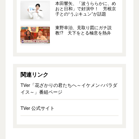
本田響矢、「波うららかに、め
おと日和」で好演中！ 芳根京
子との“うぶキュン”が話題
東野幸治、見取り図にガチ説
教!? 天下をとる極意を熱弁
関連リンク
TVer「花ざかりの君たちへ～イケメン♂パラダ
イス～」番組ページ
TVer 公式サイト