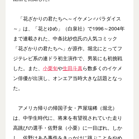
「花ざかりの君たちへ～イケメン♂パラダイス
～」は、「花とゆめ」（白泉社）で1996～2004年
まで連載された、中条比紗也氏の人気コミック
「花ざかりの君たちへ」が原作。堀北にとってフ
ジテレビ系の連ドラ初主演作で、男装にも初挑戦
した。また、
小栗旬
や
生田斗真
ら数多くのイケメ
ン俳優が出演し、オンエア当時大きな話題となっ
た。
アメリカ帰りの帰国子女・芦屋瑞稀（堀北）
は、中学生時代に、将来を有望視されていた走り
高跳びの選手・佐野泉（小栗）に一目ぼれ。しか
し、佐野はある事件をきっかけに跳ぶことをやめ