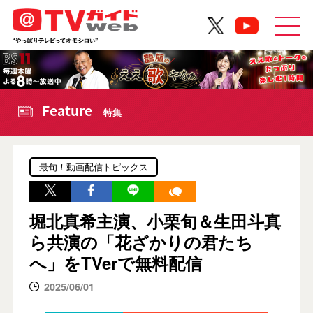
Feature
特集
最旬！動画配信トピックス
堀北真希主演、小栗旬＆生田斗真
ら共演の「花ざかりの君たち
へ」をTVerで無料配信
2025/06/01