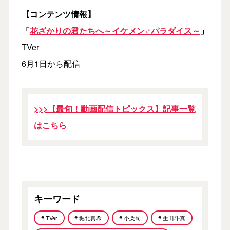
【コンテンツ情報】
「
花ざかりの君たちへ～イケメン♂パラダイス～
」
TVer
6月1日から配信
>>>【最旬！動画配信トピックス】記事一覧
はこちら
キーワード
# TVer
# 堀北真希
# 小栗旬
# 生田斗真