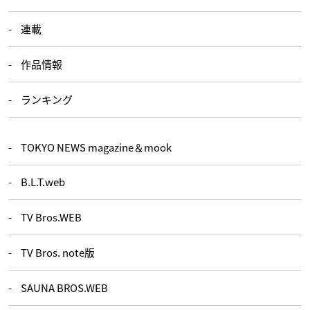
連載
作品情報
ランキング
TOKYO NEWS magazine＆mook
B.L.T.web
TV Bros.WEB
TV Bros. note版
SAUNA BROS.WEB