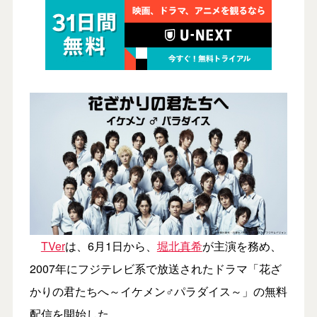
TVer
は、6月1日から、
堀北真希
が主演を務め、
2007年にフジテレビ系で放送されたドラマ「花ざ
かりの君たちへ～イケメン♂パラダイス～」の無料
配信を開始した。