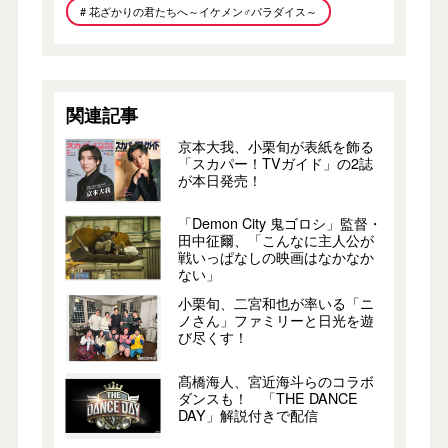
# 花ざかりの君たちへ～イケメン♂パラダイス～
関連記事
京本大我、小栗旬が表紙を飾る
「スカパー！TVガイド」の2誌
が本日発売！
「Demon City 鬼ゴロシ」監督・
田中征爾、「こんなに主人公が
戦いっぱなしの映画はなかなか
ない」
小栗旬、二宮和也が率いる「ニ
ノさん」ファミリーと日光を遊
び尽くす！
髙橋海人、宮近海斗らのコラボ
ダンスも！ 「THE DANCE
DAY」解説付きで配信