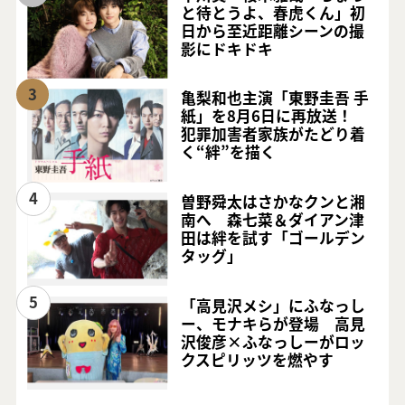
と待とうよ、春虎くん」初
日から至近距離シーンの撮
影にドキドキ
3
亀梨和也主演「東野圭吾 手
紙」を8月6日に再放送！
犯罪加害者家族がたどり着
く“絆”を描く
4
曽野舜太はさかなクンと湘
南へ 森七菜＆ダイアン津
田は絆を試す「ゴールデン
タッグ」
5
「高見沢メシ」にふなっし
ー、モナキらが登場 高見
沢俊彦×ふなっしーがロッ
クスピリッツを燃やす