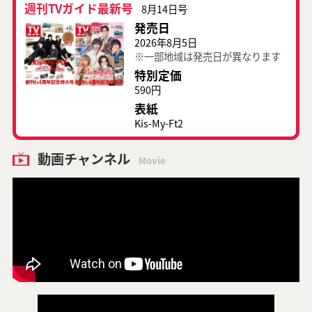
週刊TVガイド最新号
8月14日号
発売日
2026年8月5日
※一部地域は発売日が異なります
特別定価
590円
表紙
Kis-My-Ft2
動画チャンネル
Movie