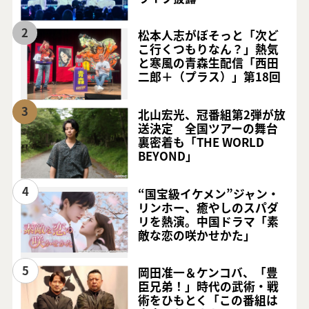
2
松本人志がぼそっと「次ど
こ行くつもりなん？」熱気
と寒風の青森生配信「西田
二郎＋（プラス）」第18回
3
北山宏光、冠番組第2弾が放
送決定 全国ツアーの舞台
裏密着も「THE WORLD
BEYOND」
4
“国宝級イケメン”ジャン・
リンホー、癒やしのスパダ
リを熱演。中国ドラマ「素
敵な恋の咲かせかた」
5
岡田准一＆ケンコバ、「豊
臣兄弟！」時代の武術・戦
術をひもとく「この番組は