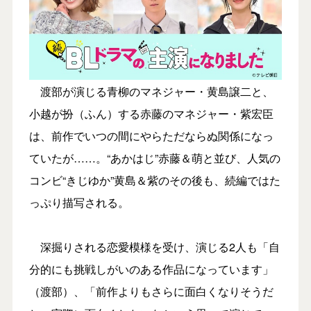
渡部が演じる青柳のマネジャー・黄島譲二と、
小越が扮（ふん）する赤藤のマネジャー・紫宏臣
は、前作でいつの間にやらただならぬ関係になっ
ていたが……。“あかはじ”赤藤＆萌と並び、人気の
コンビ“きじゆか”黄島＆紫のその後も、続編ではた
っぷり描写される。
深掘りされる恋愛模様を受け、演じる2人も「自
分的にも挑戦しがいのある作品になっています」
（渡部）、「前作よりもさらに面白くなりそうだ