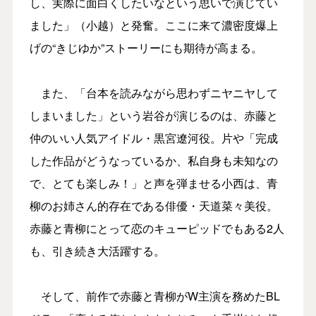
し、実際に面白くしたいなという思いで演じてい
ました」（小越）と発奮。ここに来て濃密度爆上
げの“きじゆか”ストーリーにも期待が高まる。
また、「台本を読みながら思わずニヤニヤして
しまいました」という岩谷が演じるのは、赤藤と
仲のいい人気アイドル・黒宮遼河役。片や「完成
した作品がどうなっているか、私自身も未知なの
で、とても楽しみ！」と声を弾ませる小西は、青
柳のお姉さん的存在である俳優・天道菜々美役。
赤藤と青柳にとって恋のキューピッドでもある2人
も、引き続き大活躍する。
そして、前作で赤藤と青柳がW主演を務めたBL