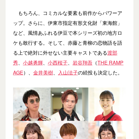
もちろん、コミカルな要素も前作からパワーア
ップ。さらに、伊東市指定有形文化財「東海館」
など、風情あふれる伊豆で本シリーズ初の地方ロ
ケも敢行する。そして、赤藤と青柳の恋物語を語
る上で絶対に外せない主要キャストである
渡部
秀
、
小越勇輝
、
小西桜子
、
岩谷翔吾
（
THE RAMP
AGE
）、
金井美樹
、
入山法子
の続投も決定した。