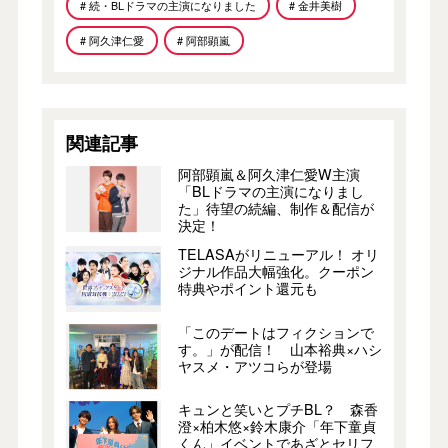
# 続・BLドラマの主演になりました
# 金井美樹
# 阿久津仁愛
# 阿部顕嵐
関連記事
阿部顕嵐＆阿久津仁愛W主演
「BLドラマの主演になりまし
た」待望の続編、制作＆配信が
決定！
TELASAがリニューアル！ オリ
ジナル作品大幅強化。クーポン
特典やポイント還元も
「このデートはフィクションで
す。」が配信！ 山本裕典×ハシ
ヤスメ・アツコらが登場
キュンと笑いとプチBL？ 森香
澄×柏木悠×鈴木康介「年下童貞
くん」イベントであざとセリフ