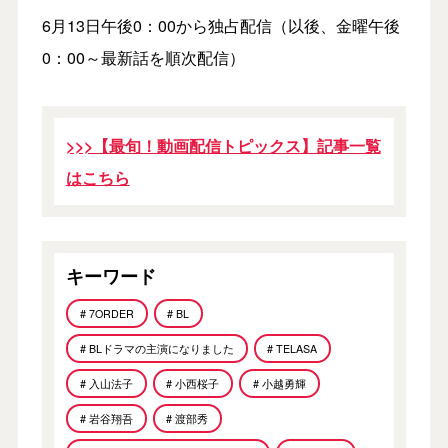
6月13日午後0：00から独占配信（以後、金曜午後
0：00～最新話を順次配信）
>>>【最旬！動画配信トピックス】記事一覧
はこちら
キーワード
# 7ORDER
# BL
# BLドラマの主演になりました
# TELASA
# 入山法子
# 小西桜子
# 小越勇輝
# 岩谷翔吾
# 渡部秀