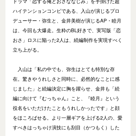
ドラマ「恋する俺とおさななじみ」を手掛けた超
ハイテンションコンビである、入山が演じるプロ
デューサー・弥生と、金井美樹が演じるAP・睦月
は、今回も大爆走。生粋のBL好きで、実写版「恋
おさ」ロスに陥った2人は、続編制作を実現すべく
立ち上がる。
入山は「私の中でも、弥生はとても特別な存
在。驚きやうれしさと同時に、必然的なことに感
じました」と続編決定に胸を躍らせ、金井も「続
編に向けて『むっちゃん』こと、『睦月』という
役名をいただけたこともうれしかったです」と顔
をほころばせる。より一層ギアを上げる2人の、愛
すべきはっちゃけ演技にも刮目（かつもく）した