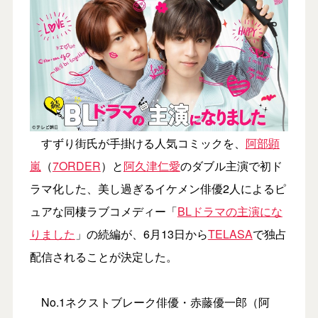
すずり街氏が手掛ける人気コミックを、
阿部顕
嵐
（
7ORDER
）と
阿久津仁愛
のダブル主演で初ド
ラマ化した、美し過ぎるイケメン俳優2人によるピ
ュアな同棲ラブコメディー「
BLドラマの主演にな
りました
」の続編が、6月13日から
TELASA
で独占
配信されることが決定した。
No.1ネクストブレーク俳優・赤藤優一郎（阿