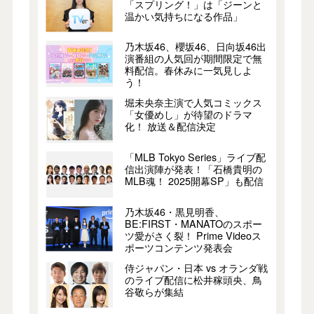
「スプリング！」は「ジーンと
温かい気持ちになる作品」
乃木坂46、櫻坂46、日向坂46出
演番組の人気回が期間限定で無
料配信。春休みに一気見しよ
う！
堀未央奈主演で人気コミックス
「女優めし」が待望のドラマ
化！ 放送＆配信決定
「MLB Tokyo Series」ライブ配
信出演陣が発表！「石橋貴明の
MLB魂！ 2025開幕SP」も配信
乃木坂46・黒見明香、
BE:FIRST・MANATOのスポー
ツ愛がさく裂！ Prime Videoス
ポーツコンテンツ発表会
侍ジャパン・日本 vs オランダ戦
のライブ配信に松井稼頭央、鳥
谷敬らが集結