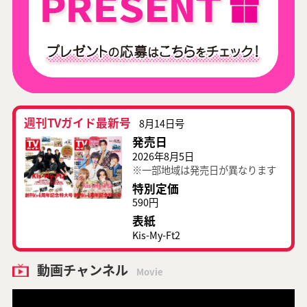
週刊TVガイド最新号
8月14日号
発売日
2026年8月5日
※一部地域は発売日が異なります
特別定価
590円
表紙
Kis-My-Ft2
動画チャンネル
Movie