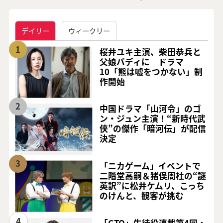
デイリー
ウィークリー
1
桜井ユキ主演、柴田恭兵と
父娘バディに ドラマ
10「熊は嘘をつかない」制
作開始
2
中国ドラマ「山河令」のゴ
ン・ジュン主演！“新時代武
侠”の傑作「暗河伝」が配信
決定
3
「ニカゲーム」イベントで
二階堂高嗣＆猪俣周杜の“謎
英訳”に松井ケムリ、こっち
のけんと、観客が挑む
4
「GTO」生徒役連載第4回・