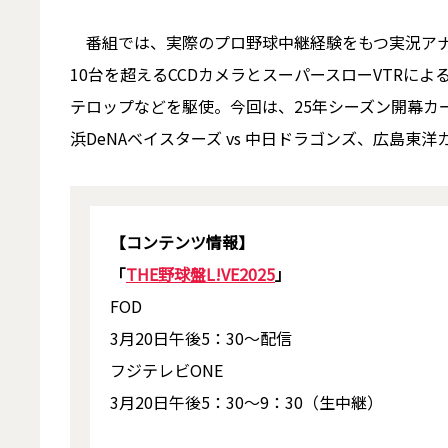
番組では、実際のプロ野球中継経験をもつ実況アナ
10台を超えるCCDカメラとスーパースローVTRに
テロップなどを駆使。今回は、25年シーズン開幕カー
浜DeNAベイスターズ vs 中日ドラゴンズ、広島東洋
【コンテンツ情報】
「
THE野球盤L!VE2025
」
FOD
3月20日午後5：30～配信
フジテレビONE
3月20日午後5：30～9：30（生中継）