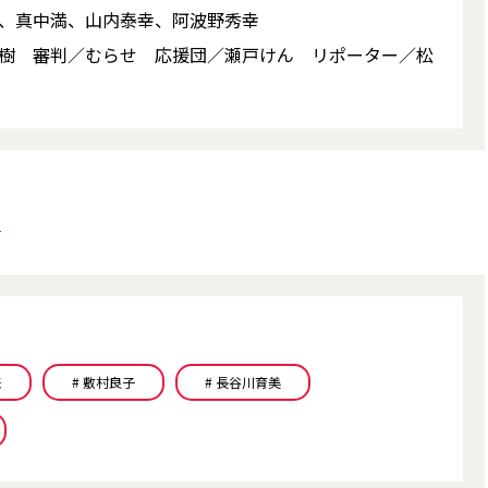
、真中満、山内泰幸、阿波野秀幸
樹 審判／むらせ 応援団／瀬戸けん リポーター／松
ら
来
# 敷村良子
# 長谷川育美