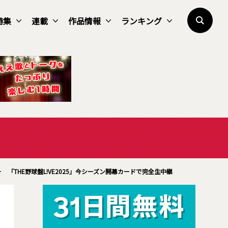
特集
連載
作品情報
ランキング
>
「THE野球盤L!VE2025」今シーズン開幕カードで完全生中継