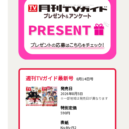
週刊TVガイド最新号
8月14日号
発売日
2026年8月5日
※一部地域は発売日が異なります
特別定価
590円
表紙
Kis-My-Ft2