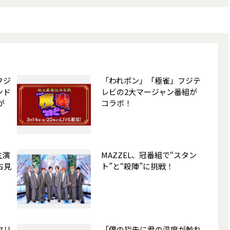
フジ
「われポン」「極雀」フジテ
ンド
レビの2大マージャン番組が
が
コラボ！
主演
MAZZEL、冠番組で“スタン
占見
ト”と“殺陣”に挑戦！
クリ
「僕の指先に君の温度が触れ