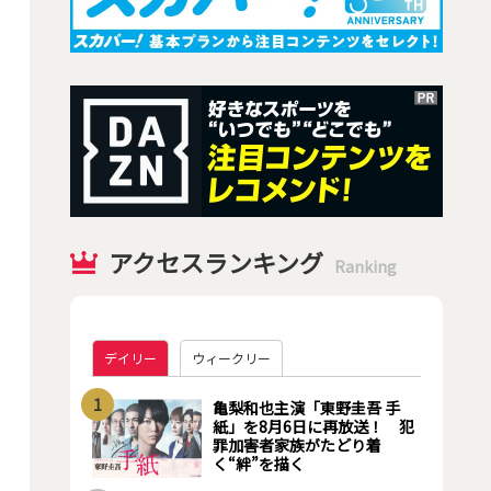
アクセスランキング
Ranking
デイリー
ウィークリー
1
亀梨和也主演「東野圭吾 手
紙」を8月6日に再放送！ 犯
罪加害者家族がたどり着
く“絆”を描く