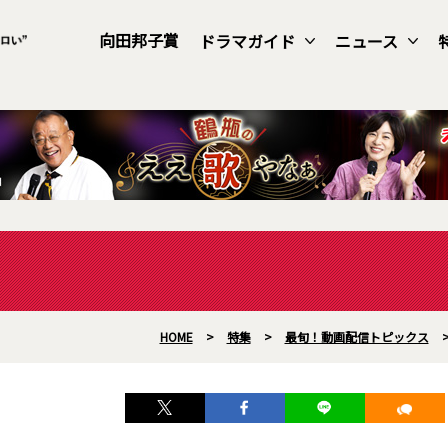
向田邦子賞
ドラマガイド
ニュース
HOME
>
特集
>
最旬！動画配信トピックス