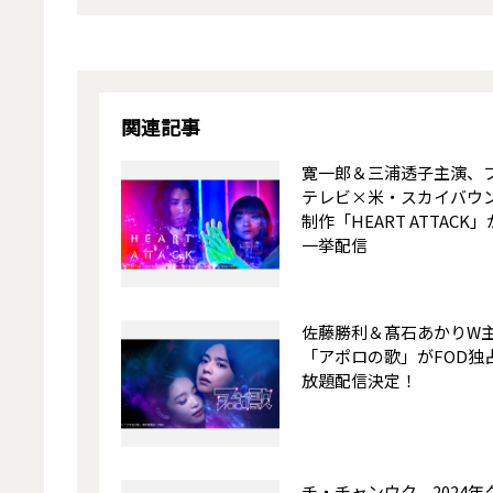
関連記事
寛一郎＆三浦透子主演、
テレビ×米・スカイバウ
制作「HEART ATTACK」
一挙配信
佐藤勝利＆髙石あかりW
「アポロの歌」がFOD独
放題配信決定！
チ・チャンウク、2024年