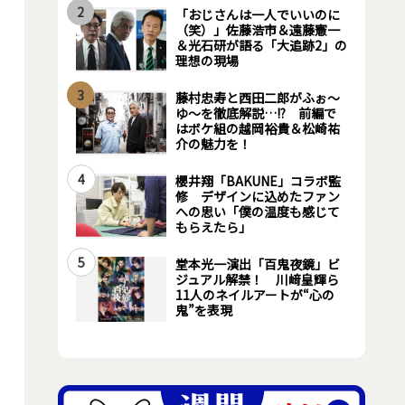
2
「おじさんは一人でいいのに
（笑）」佐藤浩市＆遠藤憲一
＆光石研が語る「大追跡2」の
理想の現場
3
藤村忠寿と西田二郎がふぉ～
ゆ～を徹底解説…!? 前編で
はボケ組の越岡裕貴＆松崎祐
介の魅力を！
4
櫻井翔「BAKUNE」コラボ監
修 デザインに込めたファン
への思い「僕の温度も感じて
もらえたら」
5
堂本光一演出「百鬼夜鏡」ビ
ジュアル解禁！ 川﨑皇輝ら
11人のネイルアートが“心の
鬼”を表現