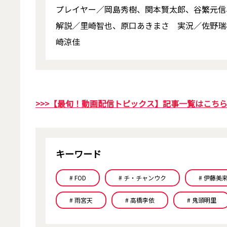
プレイヤー／岡島秀樹、関本賢太郎、谷繁元信
解説／里崎智也、原口あきまさ 実況／佐野瑞
崎涼佳
>>>【最旬！動画配信トピックス】記事一覧はこち
キーワード
# FOD
# チ・チャンウク
# 伊藤美
# 雨宮天
# 高橋李依
# 鬼頭明里