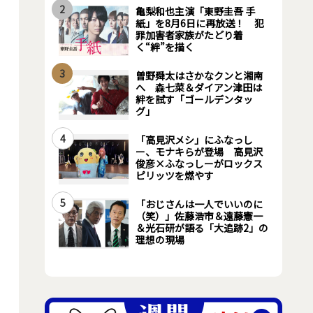
2
亀梨和也主演「東野圭吾 手
紙」を8月6日に再放送！ 犯
罪加害者家族がたどり着
く“絆”を描く
3
曽野舜太はさかなクンと湘南
へ 森七菜＆ダイアン津田は
絆を試す「ゴールデンタッ
グ」
4
「高見沢メシ」にふなっし
ー、モナキらが登場 高見沢
俊彦×ふなっしーがロックス
ピリッツを燃やす
5
「おじさんは一人でいいのに
（笑）」佐藤浩市＆遠藤憲一
＆光石研が語る「大追跡2」の
理想の現場