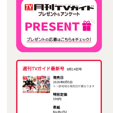
週刊TVガイド最新号
8月14日号
発売日
2026年8月5日
※一部地域は発売日が異なります
特別定価
590円
表紙
Kis-My-Ft2