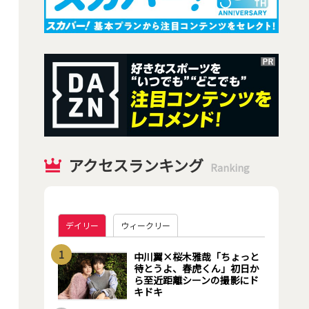
アクセスランキング
Ranking
デイリー
ウィークリー
1
中川翼×桜木雅哉「ちょっと
待とうよ、春虎くん」初日か
ら至近距離シーンの撮影にド
キドキ