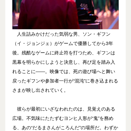
人生詰みかけだった気弱な男、ソン・ギフン
（イ・ジョンジェ）がゲームで優勝してから3年
後。残酷なゲームに終止符を打つため、ギフンは
黒幕を明らかにしようと決意し、再び足を踏み入
れることに――。映像では、死の遊び場へと舞い
戻ったギフンや参加者一行が“混沌”に巻き込まれる
さまが映し出されていく。
彼らが最初にいざなわれたのは、見覚えのある
広場。不気味にたたずむヨンヒ人形が“鬼”を務め
る、あの“だるまさんがころんだ”の場所だ。わずか