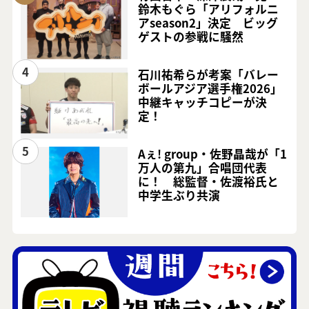
鈴木もぐら「アリフォルニ
アseason2」決定 ビッグ
ゲストの参戦に騒然
4
石川祐希らが考案「バレー
ボールアジア選手権2026」
中継キャッチコピーが決
定！
5
Aぇ! group・佐野晶哉が「1
万人の第九」合唱団代表
に！ 総監督・佐渡裕氏と
中学生ぶり共演