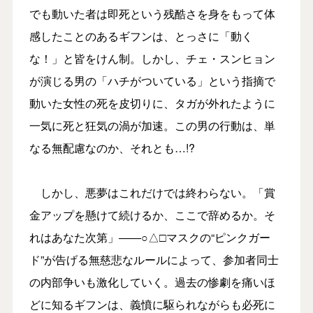
でも動いた者は即死という残酷さを身をもって体
感したことのあるギフンは、とっさに「動く
な！」と皆をけん制。しかし、チェ・スンヒョン
が演じる男の「ハチがついている」という指摘で
動いた女性の死を皮切りに、タガが外れたように
一気に死と狂気の渦が加速。この男の行動は、単
なる無配慮なのか、それとも…!?
しかし、悪夢はこれだけでは終わらない。「賞
金アップを懸けて続けるか、ここで辞めるか。そ
れはあなた次第」――○△□マスクの“ピンクガー
ド”が告げる無慈悲なルールによって、参加者同士
の内部争いも激化していく。過去の惨劇を痛いほ
どに知るギフンは、義憤に駆られながらも必死に