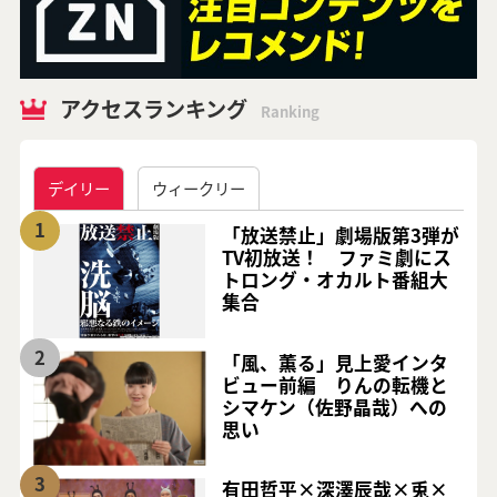
アクセスランキング
Ranking
デイリー
ウィークリー
1
「放送禁止」劇場版第3弾が
TV初放送！ ファミ劇にス
トロング・オカルト番組大
集合
2
「風、薫る」見上愛インタ
ビュー前編 りんの転機と
シマケン（佐野晶哉）への
思い
3
有田哲平×深澤辰哉×兎×