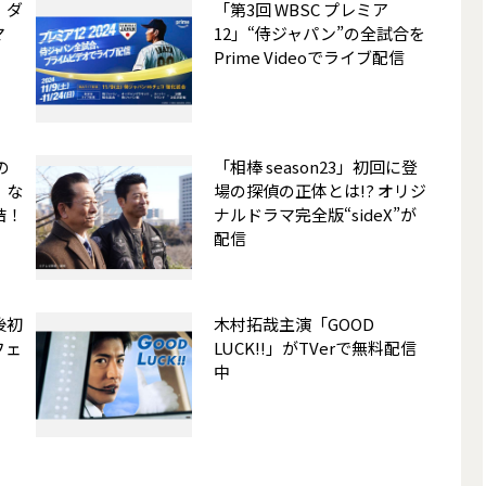
：ダ
「第3回 WBSC プレミア
マ
12」“侍ジャパン”の全試合を
Prime Videoでライブ配信
の
「相棒 season23」初回に登
」な
場の探偵の正体とは!? オリジ
結！
ナルドラマ完全版“sideX”が
配信
後初
木村拓哉主演「GOOD
フェ
LUCK!!」がTVerで無料配信
中