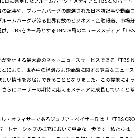
」は、今年6月1日に発足したブルームバーグ・メディアとTBSとのパート
自の記事や、ブルームバーグの厳選された日本語記事や動画コ
ブルームバーグが誇る世界有数のビジネス・金融報道、市場分
。TBSをキー局とするJNN28局のニュースメディア「TBS
。
が発信する最大級のネットニュースサービスである『TBS N
ることにより、世界中の経済および金融に関する豊富なニュース
欲しい情報をお届けできることとなりました。この提携によっ
づいた、さらにユーザーの期待に応えるメディアに成長していくと考
・オフィサーであるジュリア・ベイザー氏は「『TBS CRO
、TBSとのパートナーシップの拡充において重要な一歩です。私たちは、