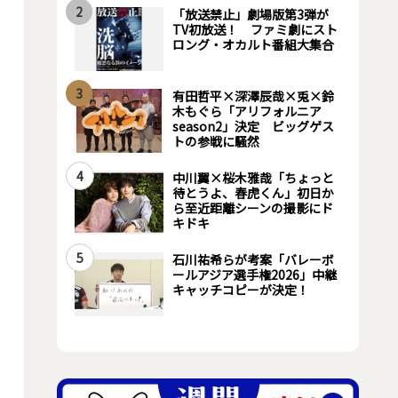
2
「放送禁止」劇場版第3弾が
TV初放送！ ファミ劇にスト
ロング・オカルト番組大集合
3
有田哲平×深澤辰哉×兎×鈴
木もぐら「アリフォルニア
season2」決定 ビッグゲス
トの参戦に騒然
4
中川翼×桜木雅哉「ちょっと
待とうよ、春虎くん」初日か
ら至近距離シーンの撮影にド
キドキ
5
石川祐希らが考案「バレーボ
ールアジア選手権2026」中継
キャッチコピーが決定！