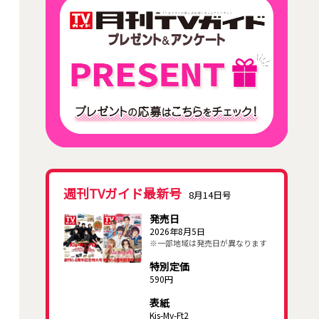
週刊TVガイド最新号
8月14日号
発売日
2026年8月5日
※一部地域は発売日が異なります
特別定価
590円
表紙
Kis-My-Ft2