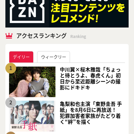
アクセスランキング
Ranking
デイリー
ウィークリー
1
中川翼×桜木雅哉「ちょっ
と待とうよ、春虎くん」初
日から至近距離シーンの撮
影にドキドキ
2
亀梨和也主演「東野圭吾 手
紙」を8月6日に再放送！
犯罪加害者家族がたどり着
く“絆”を描く