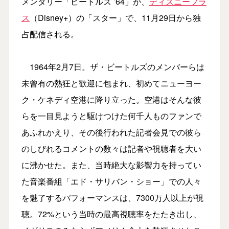
メンタリー「ビートルズ ’64」が、
ディズニープラ
ス
（Disney+）の「スター」で、11月29日から独
占配信される。
1964年2月7日。ザ・ビートルズのメンバーらは
未曾有の熱狂と歓迎に包まれ、初めてニューヨー
ク・ケネディ空港に降り立った。空港はそんな彼
らを一目見ようと駆けつけた何千人ものファンで
あふれかえり、その後行われた記者会見での彼ら
のしびれるコメントの数々は記者や視聴者を大い
に沸かせた。また、当時絶大な影響力を持ってい
た音楽番組「エド・サリバン・ショー」での人々
を魅了するパフォーマンスは、7300万人以上が視
聴。72%という当時の最高視聴率をたたき出し、