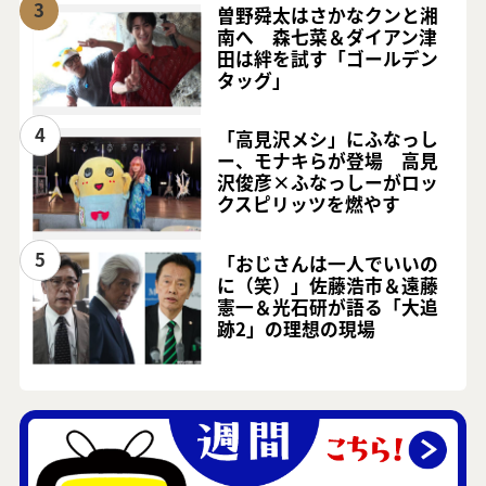
3
曽野舜太はさかなクンと湘
南へ 森七菜＆ダイアン津
田は絆を試す「ゴールデン
タッグ」
4
「高見沢メシ」にふなっし
ー、モナキらが登場 高見
沢俊彦×ふなっしーがロッ
クスピリッツを燃やす
5
「おじさんは一人でいいの
に（笑）」佐藤浩市＆遠藤
憲一＆光石研が語る「大追
跡2」の理想の現場