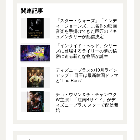
関連記事
「スター・ウォーズ」「インデ
ィ・ジョーンズ」…名作の映画
音楽を手掛けてきた巨匠のドキ
ュメンタリーが配信決定
「インサイド・ヘッド」シリー
ズに登場するライリーの夢の秘
密に迫る新たな物語が誕生
ディズニープラスの10月ライン
アップ！ 目玉は最新韓国ドラマ
と“The Boss”
チョ・ウジン＆チ・チャンウク
W主演！「江南Bサイド」がデ
ィズニープラス スターで配信開
始