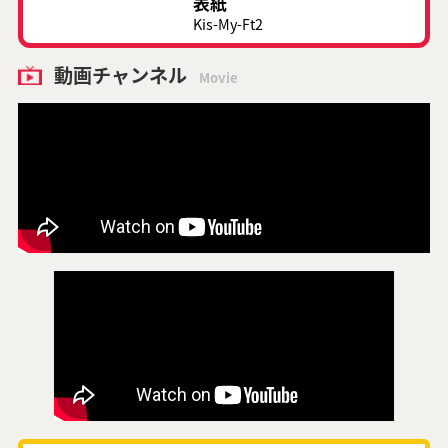
表紙
Kis-My-Ft2
動画チャンネル
Movie