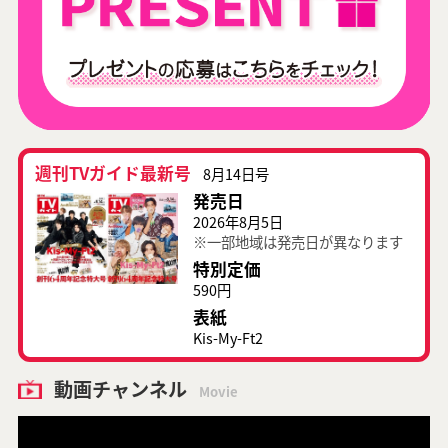
週刊TVガイド最新号
8月14日号
発売日
2026年8月5日
※一部地域は発売日が異なります
特別定価
590円
表紙
Kis-My-Ft2
動画チャンネル
Movie