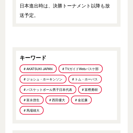
日本進出時は、決勝トーナメント以降も放
送予定。
キーワード
# AKATSUKI JAPAN
# TVガイドWebバスケ部
# ジョシュ・ホーキンソン
# トム・ホーバス
# バスケットボール男子日本代表
# 富樫勇樹
# 富永啓生
# 西田優大
# 金近廉
# 馬場雄大