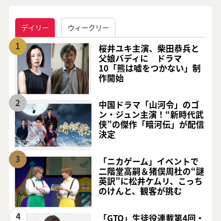
デイリー
ウィークリー
1
桜井ユキ主演、柴田恭兵と
父娘バディに ドラマ
10「熊は嘘をつかない」制
作開始
2
中国ドラマ「山河令」のゴ
ン・ジュン主演！“新時代武
侠”の傑作「暗河伝」が配信
決定
3
「ニカゲーム」イベントで
二階堂高嗣＆猪俣周杜の“謎
英訳”に松井ケムリ、こっち
のけんと、観客が挑む
4
「GTO」生徒役連載第4回・