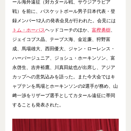
ール海外遠征（対カタール戦、サウジアラビア
戦）を前に、バスケットボール男子日本代表・登
録メンバー12人の発表会見が行われた。会見には
トム・ホーバス
ヘッドコーチのほか、
富樫勇樹
、
ジェイコブス晶、テーブス海、金近廉、狩野富
成、馬場雄大、西田優大、ジャン・ローレンス・
ハーパージュニア、ジョシュ・ホーキンソン、富
永啓生、吉井裕鷹、川真田紘也が出席し、アジア
カップへの意気込みを語った。また今大会ではキ
ャプテンを馬場とホーキンソンの2選手が務め、山
﨑一渉をリザーブ選手としてカタール遠征に帯同
することも発表された。