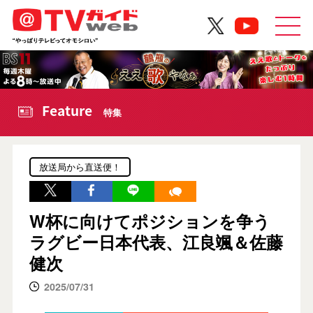
Feature
特集
放送局から直送便！
W杯に向けてポジションを争う
ラグビー日本代表、江良颯＆佐藤
健次
2025/07/31