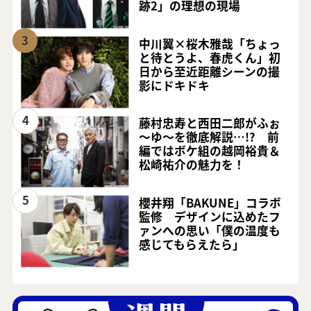
跡2」の理想の現場
3
中川翼×桜木雅哉「ちょっ
と待とうよ、春虎くん」初
日から至近距離シーンの撮
影にドキドキ
4
藤村忠寿と西田二郎がふぉ
～ゆ～を徹底解説…!? 前
編ではボケ組の越岡裕貴＆
松崎祐介の魅力を！
5
櫻井翔「BAKUNE」コラボ
監修 デザインに込めたフ
ァンへの思い「僕の温度も
感じてもらえたら」