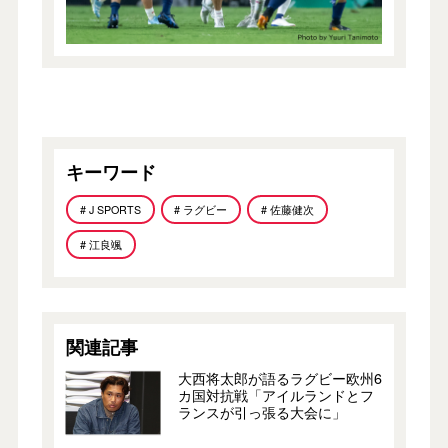
キーワード
# J SPORTS
# ラグビー
# 佐藤健次
# 江良颯
関連記事
大西将太郎が語るラグビー欧州6
カ国対抗戦「アイルランドとフ
ランスが引っ張る大会に」