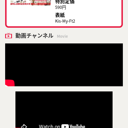
特別定価
590円
表紙
Kis-My-Ft2
動画チャンネル
Movie