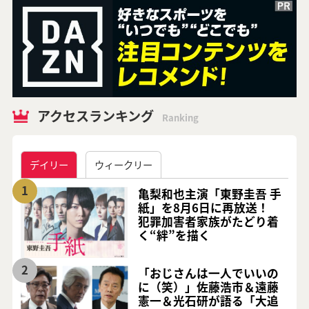
アクセスランキング
Ranking
デイリー
ウィークリー
1
亀梨和也主演「東野圭吾 手
紙」を8月6日に再放送！
犯罪加害者家族がたどり着
く“絆”を描く
2
「おじさんは一人でいいの
に（笑）」佐藤浩市＆遠藤
憲一＆光石研が語る「大追