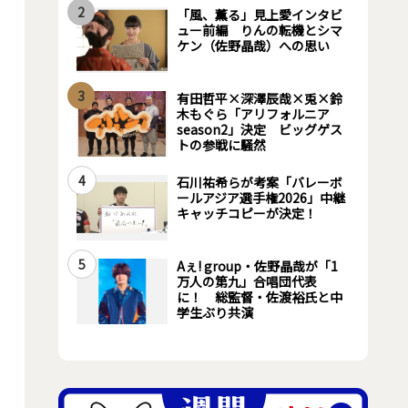
2
「風、薫る」見上愛インタビ
ュー前編 りんの転機とシマ
ケン（佐野晶哉）への思い
3
有田哲平×深澤辰哉×兎×鈴
木もぐら「アリフォルニア
season2」決定 ビッグゲス
トの参戦に騒然
4
石川祐希らが考案「バレーボ
ールアジア選手権2026」中継
キャッチコピーが決定！
5
Aぇ! group・佐野晶哉が「1
万人の第九」合唱団代表
に！ 総監督・佐渡裕氏と中
学生ぶり共演