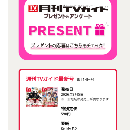
週刊TVガイド最新号
8月14日号
発売日
2026年8月5日
※一部地域は発売日が異なります
特別定価
590円
表紙
Kis-My-Ft2